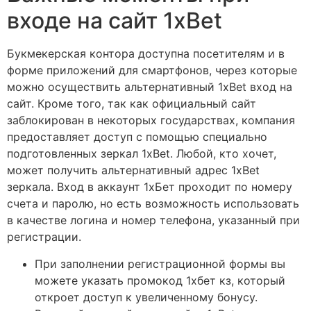
входе на сайт 1xBet
Букмекерская контора доступна посетителям и в
форме приложений для смартфонов, через которые
можно осуществить альтернативный 1xBet вход на
сайт. Кроме того, так как официальный сайт
заблокирован в некоторых государствах, компания
предоставляет доступ с помощью специально
подготовленных зеркал 1xBet. Любой, кто хочет,
может получить альтернативный адрес 1xBet
зеркала. Вход в аккаунт 1хБет проходит по номеру
счета и паролю, но есть возможность использовать
в качестве логина и номер телефона, указанный при
регистрации.
При заполнении регистрационной формы вы
можете указать промокод 1хбет кз, который
откроет доступ к увеличенному бонусу.