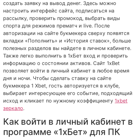
создать заявку на вывод денег. Здесь можно
настроить интерфейс сайта, подписаться на
рассылку, проверить промокод, выбрать виды
спорта для режимов прематч и live. После
авторизации на сайте букмекера сверху появятся
вкладки «Пополнить» и «История ставок», больше
полезных разделов вы найдете в личном кабинете.
Также легко выполнить в 1хБет вход и проверить
информацию о состоянии активов. Сайт 1xBet
позволяет войти в личный кабинет в любое время
дня и ночи. Чтобы сделать ставку на сайте
букмекера 1 Xbet, гость авторизуется в клубе,
выбирает интересующее его событие, подходящий
исход и кликает по нужному коэффициенту
1xbet
зеркало
.
Как войти в личный кабинет в
программе «1хБет» для ПК