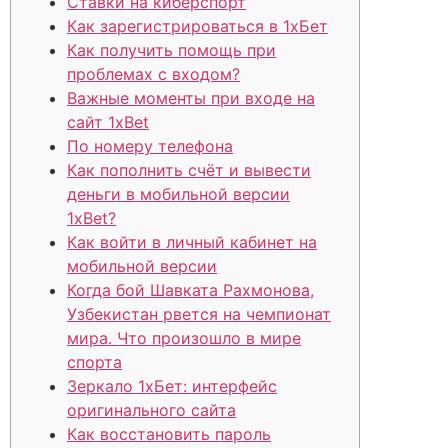
Ставки на киберспорт
Как зарегистрироваться в 1хБет
Как получить помощь при
проблемах с входом?
Важные моменты при входе на
сайт 1xBet
По номеру телефона
Как пополнить счёт и вывести
деньги в мобильной версии
1xBet?
Как войти в личный кабинет на
мобильной версии
Когда бой Шавката Рахмонова,
Узбекистан рвется на чемпионат
мира. Что произошло в мире
спорта
Зеркало 1хБет: интерфейс
оригинального сайта
Как восстановить пароль