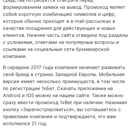
формированием заявки на вывод. Промокод являет
собой короткую комбинацию символов и цифр,
которые обычно приходят в e-mail-рассылках в
качестве поощрения для действующих и новых
клиентов. Нижняя часть сайта отведена под разделы
с условиями, ответами на популярные вопросы и
ссылками на социальные сети букмекерской
компании.
В середине 2017 года компания начинает развивать
свой бренд в странах Западной Европы. Мобильная
версия имеет несколько преимуществ, в том числе
по регистрации 1хБет. Скачать приложение на
Android и IOS можно на нашем сайте. Также можно
сразу ввести промокод 1xBet при наличии. Нажимая
кнопку «Зарегистрироваться», вы соглашаетесь с
правилами компании и подтверждаете, что вам
исполнился 21 год.