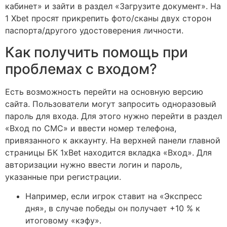
кабинет» и зайти в раздел «Загрузите документ». На
1 Xbet просят прикрепить фото/сканы двух сторон
паспорта/другого удостоверения личности.
Как получить помощь при
проблемах с входом?
Есть возможность перейти на основную версию
сайта. Пользователи могут запросить одноразовый
пароль для входа. Для этого нужно перейти в раздел
«Вход по СМС» и ввести номер телефона,
привязанного к аккаунту. На верхней панели главной
страницы БК 1xBet находится вкладка «Вход». Для
авторизации нужно ввести логин и пароль,
указанные при регистрации.
Например, если игрок ставит на «Экспресс
дня», в случае победы он получает +10 % к
итоговому «кэфу».