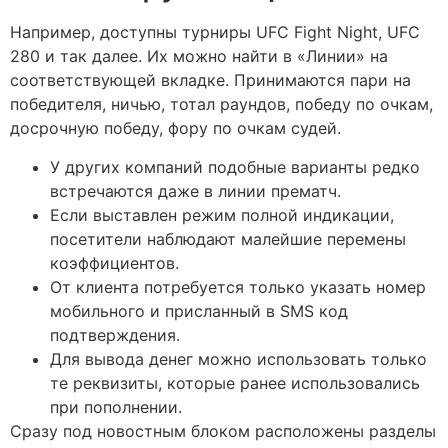
Например, доступны турниры UFC Fight Night, UFC
280 и так далее. Их можно найти в «Линии» на
соответствующей вкладке. Принимаются пари на
победителя, ничью, тотал раундов, победу по очкам,
досрочную победу, фору по очкам судей.
У других компаний подобные варианты редко
встречаются даже в линии прематч.
Если выставлен режим полной индикации,
посетители наблюдают малейшие перемены
коэффициентов.
От клиента потребуется только указать номер
мобильного и присланный в SMS код
подтверждения.
Для вывода денег можно использовать только
те реквизиты, которые ранее использовались
при пополнении.
Сразу под новостным блоком расположены разделы