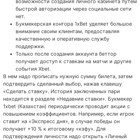
возможности создания личного кабинета путем
быстрой авторизации через социальные сети
нет.
Букмекерская контора 1xBet уделяет большое
внимание своим клиентам, предоставляя
качественную и оперативную службу
поддержки.
Только после создания аккаунта беттор
получает доступ к ставкам на матчи и другие
события Xbet.
В нем надо прописать нужную сумму билета, затем
подтвердить сделанный выбор, нажав клавишу
«Сделать ставку». История заключенных пари
находится в разделе «Недавние ставки». Букмекер
1xbet (Казахстан) периодически проводит акции с
повышением коэффициентов. Например, если игрок
ставит на «Экспресс дня», в случае победы он
получает +10 % к итоговому «кэфу». Для
подтверждения личности надо открыть «Личный