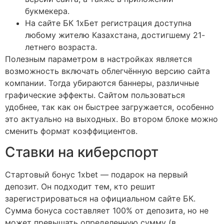
букмекера.
На сайте БК 1хБет регистрация доступна
любому жителю Казахстана, достигшему 21-
летнего возраста.
Полезным параметром в настройках является
возможность включать облегчённую версию сайта
компании. Тогда убираются баннеры, различные
графические эффекты. Сайтом пользоваться
удобнее, так как он быстрее загружается, особенно
это актуально на выходных. Во втором блоке можно
сменить формат коэффициентов.
Ставки на киберспорт
Стартовый бонус 1xbet — подарок на первый
депозит. Он подходит тем, кто решит
зарегистрироваться на официальном сайте БК.
Сумма бонуса составляет 100% от депозита, но не
может превышать определенную сумму (в