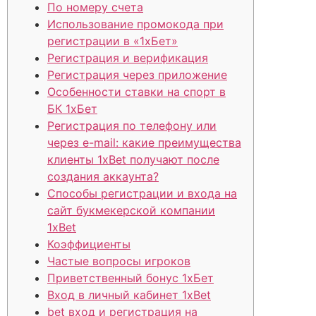
По номеру счета
Использование промокода при
регистрации в «1хБет»
Регистрация и верификация
Регистрация через приложение
Особенности ставки на спорт в
БК 1хБет
Регистрация по телефону или
через e-mail: какие преимущества
клиенты 1xBet получают после
создания аккаунта?
Способы регистрации и входа на
сайт букмекерской компании
1xBet
Коэффициенты
Частые вопросы игроков
Приветственный бонус 1хБет
Вход в личный кабинет 1xBet
bet вход и регистрация на