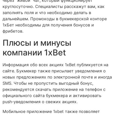
через “живой” чат, который функционирует
круглосуточно. Специалисты расскажут вам, как
заполнять поля и что необходимо делать в
дальнейшем. Промокоды в букмекерской конторе
1хБет необходимы для получения бонусов и
фрибетов.
Плюсы и минусы
компании 1xBet
Информация обо всех акциях 1xBet публикуется на
сайте. Букмекер также присылает уведомления о
новых предложениях по электронной почте и иногда
SMS. Чтобы не пропустить выгодный бонус,
рекомендуется скачать приложение на телефон с
официального сайта букмекера и активировать
push-уведомления о свежих акциях.
Мобильное приложение 1xbet также позволяет