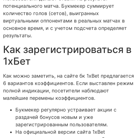
потенциального матча. Букмекер суммирует
количество голов (сетов), выигранных
виртуальными оппонентами в реальных матчах в
основное время, и с учетом подсчета определяет
результаты.
Как зарегистрироваться в
1хБет
Как можно заметить, на сайте бк 1xBet предлагается
6 вариантов коэффициентов. Если выставлен режим
полной индикации, посетители наблюдают
малейшие перемены коэффициентов.
Букмекер регулярно устраивает акции с
раздачей бонусов новым и уже
зарегистрированным пользователям.
На официальной версии сайта 1xBet