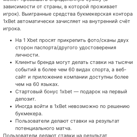
зависимости от страны, в которой проживает
игрок). Выигранные средства букмекерская контора
1xBet автоматически зачисляет на внутренний счёт
игрока.
На 1 Xbet просят прикрепить фото/сканы двух
сторон паспорта/другого удостоверения
личности.
Клиенты бренда могут делать ставки на тысячи
событий в более чем 60 видах спорта, а веб-
сайт и приложение компании доступны более
чем на 60 языках.
Стартовый бонус 1xbet — подарок на первый
депозит.
Иногда войти в 1xBet невозможно по решению
букмекера.
Пользователи делают ставки на результат
потенциального матча.
Пользователи делают ставки на результат