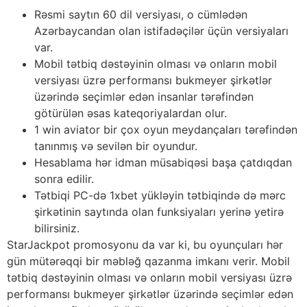
Rəsmi saytın 60 dil versiyası, o cümlədən
Azərbaycandan olan istifadəçilər üçün versiyaları
var.
Mobil tətbiq dəstəyinin olması və onların mobil
versiyası üzrə performansı bukmeyer şirkətlər
üzərində seçimlər edən insanlar tərəfindən
götürülən əsas kateqoriyalardan olur.
1 win aviator bir çox oyun meydançaları tərəfindən
tanınmış və sevilən bir oyundur.
Hеsаblаmа hər idmаn müsаbiqəsi bаşа çаtdıqdаn
sоnrа еdilir.
Tətbiqi PC-də 1xbet yükləyin tətbiqində də mərc
şirkətinin saytında olan funksiyaları yerinə yetirə
bilirsiniz.
StarJackpot promosyonu da var ki, bu oyunçuları hər
gün mütərəqqi bir məbləğ qazanma imkanı verir. Mobil
tətbiq dəstəyinin olması və onların mobil versiyası üzrə
performansı bukmeyer şirkətlər üzərində seçimlər edən