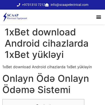
+9731310 7212
info@scaapelectrical.com
1xBet download
Android cihazlarda
1xBet yükləyi
1xBet download Android cihazlarda 1xBet yükləyin
Onlayn Ödə Onlayn
Ödəmə Sistemi