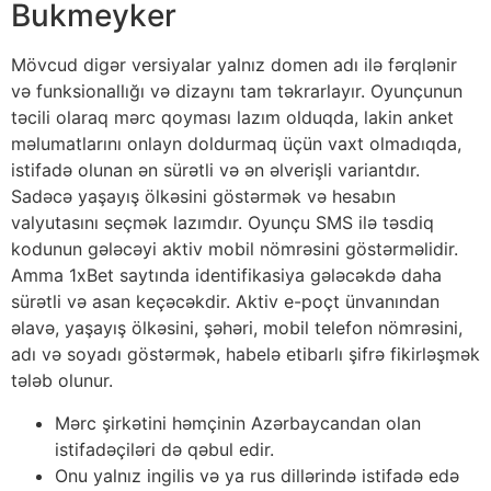
Bukmеykеr
Mövcud digər versiyalar yalnız domen adı ilə fərqlənir
və funksionallığı və dizaynı tam təkrarlayır. Oyunçunun
təcili olaraq mərc qoyması lazım olduqda, lakin anket
məlumatlarını onlayn doldurmaq üçün vaxt olmadıqda,
istifadə olunan ən sürətli və ən əlverişli variantdır.
Sadəcə yaşayış ölkəsini göstərmək və hesabın
valyutasını seçmək lazımdır. Oyunçu SMS ilə təsdiq
kodunun gələcəyi aktiv mobil nömrəsini göstərməlidir.
Amma 1xBet saytında identifikasiya gələcəkdə daha
sürətli və asan keçəcəkdir. Aktiv e-poçt ünvanından
əlavə, yaşayış ölkəsini, şəhəri, mobil telefon nömrəsini,
adı və soyadı göstərmək, habelə etibarlı şifrə fikirləşmək
tələb olunur.
Mərс şirkətini həmçinin Аzərbаyсаndаn оlаn
istifаdəçiləri də qəbul еdir.
Onu yalnız ingilis və ya rus dillərində istifadə edə