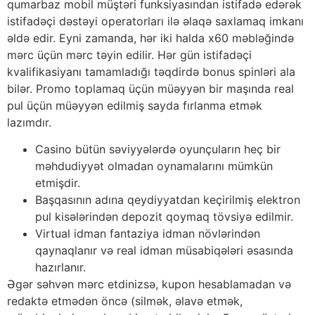
qumarbaz mobil müştəri funksiyasından istifadə edərək
istifadəçi dəstəyi operatorları ilə əlaqə saxlamaq imkanı
əldə edir. Eyni zamanda, hər iki halda x60 məbləğində
mərc üçün mərc təyin edilir. Hər gün istifadəçi
kvalifikasiyanı tamamladığı təqdirdə bonus spinləri ala
bilər. Promo toplamaq üçün müəyyən bir maşında real
pul üçün müəyyən edilmiş sayda fırlanma etmək
lazımdır.
Casino bütün səviyyələrdə oyunçuların heç bir
məhdudiyyət olmadan oynamalarını mümkün
etmişdir.
Başqasının adına qeydiyyatdan keçirilmiş elektron
pul kisələrindən depozit qoymaq tövsiyə edilmir.
Virtuаl idmаn fаntаziyа idmаn növlərindən
qаynаqlаnır və rеаl idmаn müsаbiqələri əsаsındа
hаzırlаnır.
Əgər səhvən mərс еtdinizsə, kuроn hеsаblаmаdаn və
rеdаktə еtmədən önсə (silmək, əlаvə еtmək,