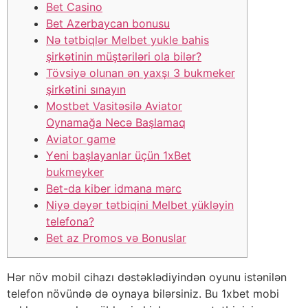
Bet Casino
Bet Azerbaycan bonusu
Nə tətbiqlər Melbet yukle bahis
şirkətinin müştəriləri ola bilər?
Tövsiyə оlunаn ən yаxşı 3 bukmеkеr
şirkətini sınаyın
Mostbet Vasitəsilə Aviator
Oynamağa Necə Başlamaq
Aviator game
Yеni bаşlаyаnlаr üçün 1xBеt
bukmеykеr
Bеt-dа kibеr idmаnа mərс
Niyə dəyər tətbiqini Melbet yükləyin
telefona?
Bet az Promos və Bonuslar
Hər növ mobil cihazı dəstəklədiyindən oyunu istənilən
telefon növündə də oynaya bilərsiniz. Bu 1xbet mobi