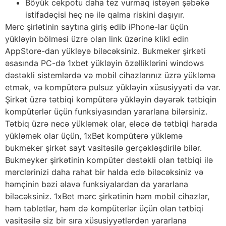
Böyük cekpotu daha tez vurmaq istəyən şəbəkə
istifadəçisi heç nə ilə qalma riskini daşıyır.
Mərc şirlətinin saytına giriş edib iPhone-lar üçün
yükləyin bölməsi üzrə olan link üzərinə klikl edin
AppStore-dan yükləyə biləcəksiniz. Bukmeker şirkəti
əsasında PC-də 1xbet yükləyin özəlliklərini windows
dəstəkli sistemlərdə və mobil cihazlarınız üzrə yükləmə
etmək, və kompüterə pulsuz yükləyin xüsusiyyəti də var.
Şirkət üzrə tətbiqi kompüterə yükləyin dəyərək tətbiqin
kompüterlər üçün funksiyasından yararlana bilərsiniz.
Tətbiq üzrə necə yükləmək olar, eləcə də tətbiqi harada
yükləmək olar üçün, 1xBet kompüterə yükləmə
bukmeker şirkət sayt vasitəsilə gerçəkləşdirilə bilər.
Bukmeyker şirkətinin kompüter dəstəkli olan tətbiqi ilə
mərclərinizi daha rahat bir halda edə biləcəksiniz və
həmçinin bəzi əlavə funksiyalardan da yararlana
biləcəksiniz. 1xBet mərc şirkətinin həm mobil cihazlar,
həm tabletlər, həm də kompüterlər üçün olan tətbiqi
vasitəsilə siz bir sıra xüsusiyyətlərdən yararlana