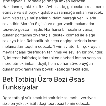
strategiyanızı formalaşdırmağa imkan verəcək.
Hazırlanmış taktika, öz növbəsində, gələcəkdə real mərc
etməyə və əsl böyük qələbə qazanmağa imkan verəcək.
Administrasiya müştərilərini daim maraqlı yeniliklərlə
sevindirir. Mərcün ölçüsü və digər vacib məlumatlar
təsvirdə göstərilmişdir. Hər hansı bir sualınız varsa,
qumar portalının ziyarətçisi dəstək xidməti ilə əlaqə
saxlaya bilər. Rəhbərlik bir neçə dəqiqə ərzində lazımi
məlumatları təqdim edəcək. 1 win aviator bir çox oyun
meydançaları tərəfindən tanınmış və sevilən bir oyundur.
O, İnternet istifadəçilərinə təkcə növbəti idman yarışına
mərc etmək imkanı deyil, həm də hər zövqə uyğun
qumar proqramlarının böyük kataloqu təklif edir.
Bet Tətbiqi Üzrə Bəzi Əsas
Funksiyalar
Əgər tətbiqi yükləmək istəmirsinizsə, mobil versiyası
sizə ən yüksək istifadəçi təcrübəsi təmin edəcək.