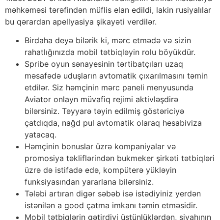
məhkəməsi tərəfindən müflis elan edildi, lakin rusiyalılar
bu qərardan apellyasiya şikayəti verdilər.
Birdaha deyə bilərik ki, mərc etmədə və sizin
rahatlığınızda mobil tətbiqləyin rolu böyükdür.
Spribe oyun sənayesinin tərtibatçıları uzaq
məsafədə uduşların avtomatik çıxarılmasını təmin
etdilər. Siz həmçinin mərc paneli menyusunda
Aviator onlayn müvafiq rejimi aktivləşdirə
bilərsiniz. Təyyarə təyin edilmiş göstəriciyə
çatdıqda, nağd pul avtomatik olaraq hesabiviza
yatacaq.
Həmçinin bonuslar üzrə kompaniyalar və
promosiya təkliflərindən bukmeker şirkəti tətbiqləri
üzrə də istifadə edə, kompüterə yükləyin
funksiyasından yararlana bilərsiniz.
Tələbi artıran digər səbəb isə istədiyiniz yerdən
istənilən a good çatma imkanı təmin etməsidir.
Mobil tətbiqlərin gətirdiyi üstünlüklərdən, siyahının