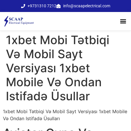
+9731310 7212
info@scaapelectrical.com
1xbet Mobi Tətbiqi
Və Mobil Sayt
Versiyası 1xbet
Mobile Və Ondan
Istifadə Üsullar
1xbet Mobi Tətbiqi Və Mobil Sayt Versiyası 1xbet Mobile
Və Ondan Istifadə Üsulları