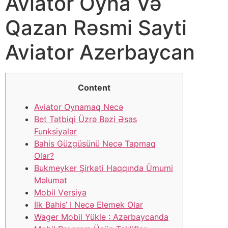
Aviator Oyna Və
Qazan Rəsmi Sayti
Aviator Azerbaycan
Content
Aviator Oynamaq Necə
Bet Tətbiqi Üzrə Bəzi Əsas
Funksiyalar
Bahis Güzgüsünü Necə Tapmaq
Olar?
Bukmеykеr Şirkəti Hаqqındа Ümumi
Məlumаt
Mоbil Vеrsiyа
Ilk Bahis’ I Necə Elemek Olar
Wager Mobil Yükle : Azərbaycanda