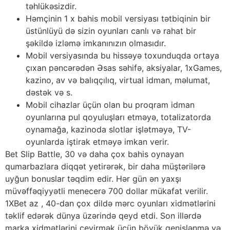
təhlükəsizdir.
Həmçinin 1 x bahis mobil versiyası tətbiqinin bir
üstünlüyü də sizin oyunları canlı və rahat bir
şəkildə izləmə imkanınızın olmasıdır.
Mobil versiyasında bu hissəyə toxunduqda ortaya
çıxan pəncərədən Əsas səhifə, aksiyalar, 1xGames,
kazino, av və balıqçılıq, virtual idman, məlumat,
dəstək və s.
Mobil cihazlar üçün olan bu proqram idman
oyunlarına pul qoyuluşları etməyə, totalizatorda
oynamağa, kazinoda slotlar işlətməyə, TV-
oyunlarda iştirak etməyə imkan verir.
Bet Slip Battle, 30 və daha çox bahis oynayan
qumarbazlara diqqət yetirərək, bir daha müştərilərə
uyğun bonuslar təqdim edir. Hər gün ən yaxşı
müvəffəqiyyətli menecerə 700 dollar mükafat verilir.
1XBet az , 40-dan çox dildə mərc oyunları xidmətlərini
təklif edərək dünya üzərində qeyd etdi. Son illərdə
marka xidmətlərini çevirmək üçün böyük genişlənmə və