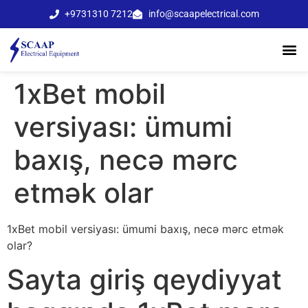
+9731310 7212
info@scaapelectrical.com
1xBet mobil
versiyası: ümumi
baxış, necə mərc
etmək olar
1xBet mobil versiyası: ümumi baxış, necə mərc etmək
olar?
Sayta giriş qeydiyyat