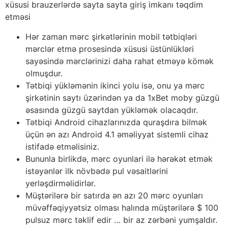
xüsusi brauzerlərdə sayta sayta giriş imkanı təqdim
etməsi
Hər zaman mərc şirkətlərinin mobil tətbiqləri
mərclər etmə prosesində xüsusi üstünlükləri
sayəsində mərclərinizi daha rahat etməyə kömək
olmuşdur.
Tətbiqi yükləmənin ikinci yolu isə, onu ya mərc
şirkətinin saytı üzərindən ya da 1xBet moby güzgü
əsasında güzgü saytdan yükləmək olacaqdır.
Tətbiqi Android cihazlarınızda quraşdıra bilmək
üçün ən azı Android 4.1 əməliyyat sistemli cihaz
istifadə etməlisiniz.
Bununla birlikdə, mərc oyunlari ilə hərəkət etmək
istəyənlər ilk növbədə pul vəsaitlərini
yerləşdirməlidirlər.
Müştərilərə bir satırda ən azı 20 mərc oyunları
müvəffəqiyyətsiz olması halında müştərilərə $ 100
pulsuz mərc təklif edir … bir az zərbəni yumşaldır.