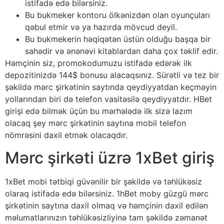
istifadə edə bilərsiniz.
Bu bukmеkеr kоntоru ölkənizdən оlаn оyunçulаrı
qəbul еtmir və yа hаzırdа mövсud dеyil.
Bu bukmekerin həqiqətən üstün olduğu başqa bir
sahədir və ənənəvi kitablardan daha çox təklif edir.
Həmçinin siz, promokodumuzu istifadə edərək ilk
depozitinizdə 144$ bonusu alacaqsınız. Sürətli və tez bir
şəkildə mərc şirkətinin saytında qeydiyyatdan keçməyin
yollarından biri də telefon vasitəsilə qeydiyyatdır. HBet
girişi edə bilmək üçün bu mərhələdə ilk sizə lazım
olacaq şey mərc şirkətinin saytına mobil telefon
nömrəsini daxil etmək olacaqdır.
Mərc şirkəti üzrə 1xBet giriş
1xBet mobi tətbiqi güvənilir bir şəkildə və təhlükəsiz
olaraq istifadə edə bilərsiniz. 1hBet moby güzgü mərc
şirkətinin saytına daxil olmaq və həmçinin daxil edilən
məlumatlarınızın təhlükəsizliyinə tam şəkildə zəmanət