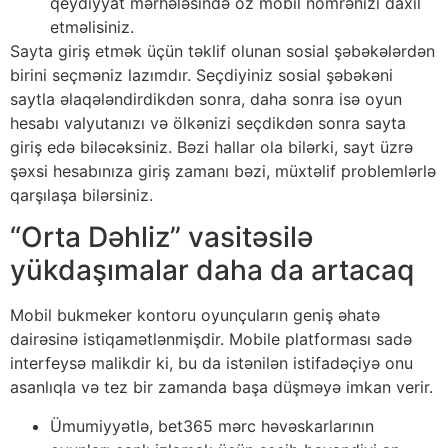
qeydiyyat mərhələsində öz mobil nömrənizi daxil
etməlisiniz.
Sayta giriş etmək üçün təklif olunan sosial şəbəkələrdən
birini seçməniz lazımdır. Seçdiyiniz sosial şəbəkəni
saytla əlaqələndirdikdən sonra, daha sonra isə oyun
hesabı valyutanızı və ölkənizi seçdikdən sonra sayta
giriş edə biləcəksiniz. Bəzi hallar ola bilərki, sayt üzrə
şəxsi hesabınıza giriş zamanı bəzi, müxtəlif problemlərlə
qarşılaşa bilərsiniz.
“Orta Dəhliz” vasitəsilə
yükdaşımalar daha da artacaq
Mobil bukmeker kontoru oyunçuların geniş əhatə
dairəsinə istiqamətlənmişdir. Mobile platforması sadə
interfeysə malikdir ki, bu da istənilən istifadəçiyə onu
asanlıqla və tez bir zamanda başa düşməyə imkan verir.
Ümumiyyətlə, bet365 mərc həvəskarlarının