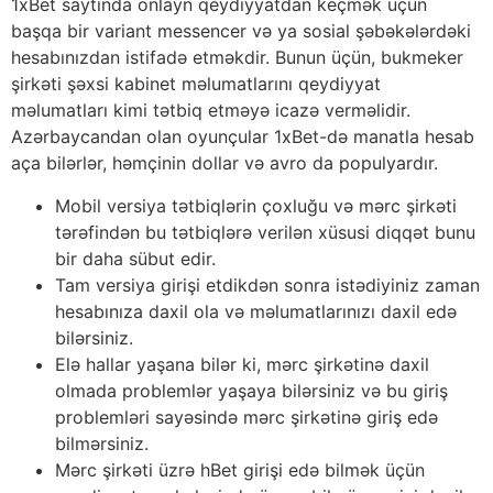
1xBet saytında onlayn qeydiyyatdan keçmək üçün
başqa bir variant messencer və ya sosial şəbəkələrdəki
hesabınızdan istifadə etməkdir. Bunun üçün, bukmeker
şirkəti şəxsi kabinet məlumatlarını qeydiyyat
məlumatları kimi tətbiq etməyə icazə verməlidir.
Azərbaycandan olan oyunçular 1xBet-də manatla hesab
aça bilərlər, həmçinin dollar və avro da populyardır.
Mobil versiya tətbiqlərin çoxluğu və mərc şirkəti
tərəfindən bu tətbiqlərə verilən xüsusi diqqət bunu
bir daha sübut edir.
Tam versiya girişi etdikdən sonra istədiyiniz zaman
hesabınıza daxil ola və məlumatlarınızı daxil edə
bilərsiniz.
Elə hallar yaşana bilər ki, mərc şirkətinə daxil
olmada problemlər yaşaya bilərsiniz və bu giriş
problemləri sayəsində mərc şirkətinə giriş edə
bilmərsiniz.
Mərc şirkəti üzrə hBet girişi edə bilmək üçün