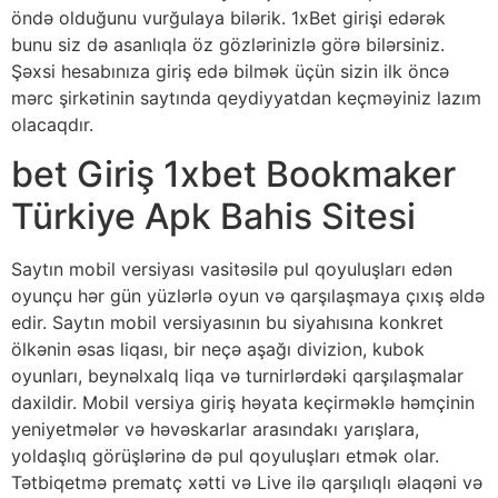
öndə olduğunu vurğulaya bilərik. 1xBet girişi edərək
bunu siz də asanlıqla öz gözlərinizlə görə bilərsiniz.
Şəxsi hesabınıza giriş edə bilmək üçün sizin ilk öncə
mərc şirkətinin saytında qeydiyyatdan keçməyiniz lazım
olacaqdır.
bet Giriş 1xbet Bookmaker
Türkiye Apk Bahis Sitesi
Saytın mobil versiyası vasitəsilə pul qoyuluşları edən
oyunçu hər gün yüzlərlə oyun və qarşılaşmaya çıxış əldə
edir. Saytın mobil versiyasının bu siyahısına konkret
ölkənin əsas liqası, bir neçə aşağı divizion, kubok
oyunları, beynəlxalq liqa və turnirlərdəki qarşılaşmalar
daxildir. Mobil versiya giriş həyata keçirməklə həmçinin
yeniyetmələr və həvəskarlar arasındakı yarışlara,
yoldaşlıq görüşlərinə də pul qoyuluşları etmək olar.
Tətbiqetmə prematç xətti və Live ilə qarşılıqlı əlaqəni və