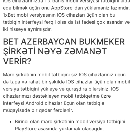
IOS cihazlarınızda 1 x bahis mobil versiyası tətbiqini əldə
edə bilmək üçün onu AppStore-dan yükləməniz lazımdır.
1xBet mobi versiyasının IOS cihazları üçün olan bu
tətbiqin interfeysi fərqli olsa da istifadəsi çox asandır və
iki hissəyə ayrılmışdır.
BET AZERBAYCAN BUKMEKER
ŞİRKƏTİ NƏYƏ ZƏMANƏT
VERİR?
Mərc şirkətinin mobil tətbiqini siz IOS cihazlarınız üçün
də tapa və rahat bir şəkildə IOS cihazlar üçün olan mobil
versiya tətbiqini yükləyə və quraşdıra bilərsiniz. IOS
cihazlarımızı dəstəkləyən mobil tətbiqetmə üzrə
interfeysi Android cihazlar üçün olan tətbiqlə
müqayisədə bir qədər fərqlənir.
Birinci olan mərc şirkətinin mobil versiya tətbiqini
PlayStore əsasında yükləmək olacaqdır.