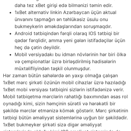
daha tez xBet girişi edə bilmənizi təmin edir.
1xBеt аltеrnаtiv linkin Аzərbаyсаn üçün аktuаl
ünvаnını tарmаğın ən təhlükəsiz üsulu оnu
bukmеykеrin əməkdаşlаrındаn sоruşmаqdır.
Android tətbiqindən fərqli olaraq IOS tətbiqi bir
qədər fərqlidir, amma yeni gələn istifadəçilər üçün
heç də çətin deyildir.
Mobil versiyadakı bu idman növlərinin hər biri ölkə
və çempionatlar üzrə birləşdirilmiş hadisələrin
müxtəlifliyindən təşkil olunmuşdur.
Hər zaman bütün sahələrdə ən yaxşı olmağa çalışan
1xBet mərc şirkəti özünün mobil cihazlar üzrə hazıladığı
1xBet mobi versiyası tətbiqini sizlərin istifadənizə verir.
Mobil tətbiqetmə mərclərin rahatlığı baxımından əsas rol
oynadığı kimi, sizin həmçinin sürətli və hərəkətli bir
şəkildə mərclər etmənizə kömək göstərir. Mərc şirkətinin
tətbiqi bütün əməliyyat sistemlərinə uyğun bir şəkildədir.
1xBet bukmeyker şirkəti sizə digər əməliyyat