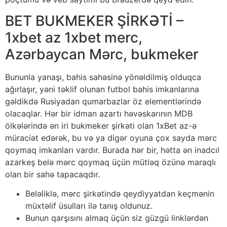
BET BUKMEKER ŞİRKƏTİ –
1xbet az 1xbet merc,
Azərbaycan Mərc, bukmeker
Bununla yanaşı, bahis sahəsinə yönəldilmiş olduqca
ağırlaşır, yəni təklif olunan futbol bahis imkanlarına
gəldikdə Rusiyadan qumarbazlar öz elementlərində
olacaqlar. Hər bir idman azartı həvəskarının MDB
ölkələrində ən iri bukmeker şirkəti olan 1xBet az-ə
müraciət edərək, bu və ya digər oyuna çox sayda mərc
qoymaq imkanları vardır. Burada hər bir, hətta ən inadcıl
azarkeş belə mərc qoymaq üçün mütləq özünə maraqlı
olan bir sahə tapacaqdır.
Beləliklə, mərc şirkətində qeydiyyatdan keçmənin
müxtəlif üsulları ilə tanış oldunuz.
Bunun qarşısını almaq üçün siz güzgü linklərdən