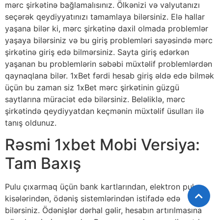
mərc şirkətinə bağlamalısınız. Ölkənizi və valyutanızı
seçərək qeydiyyatınızı tamamlaya bilərsiniz. Elə hallar
yaşana bilər ki, mərc şirkətinə daxil olmada problemlər
yaşaya bilərsiniz və bu giriş problemləri sayəsində mərc
şirkətinə giriş edə bilmərsiniz. Sayta giriş edərkən
yaşanan bu problemlərin səbəbi müxtəlif problemlərdən
qaynaqlana bilər. 1xBet fərdi hesab giriş əldə edə bilmək
üçün bu zaman siz 1xBet mərc şirkətinin güzgü
saytlarına müraciət edə bilərsiniz. Beləliklə, mərc
şirkətində qeydiyyatdan keçmənin müxtəlif üsulları ilə
tanış oldunuz.
Rəsmi 1xbet Mobi Versiya:
Tam Baxış
Pulu çıxarmaq üçün bank kartlarından, elektron pul
kisələrindən, ödəniş sistemlərindən istifadə edə
bilərsiniz. Ödənişlər dərhal gəlir, hesabın artırılmasına