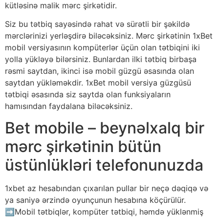
kütləsinə malik mərc şirkətidir.
Siz bu tətbiq sayəsində rahat və sürətli bir şəkildə
mərclərinizi yerləşdirə biləcəksiniz. Mərc şirkətinin 1xBet
mobil versiyasının kompüterlər üçün olan tətbiqini iki
yolla yükləyə bilərsiniz. Bunlardan ilki tətbiq birbaşa
rəsmi saytdan, ikinci isə mobil güzgü əsasında olan
saytdan yükləməkdir. 1xBet mobil versiya güzgüsü
tətbiqi əsasında siz saytda olan funksiyaların
hamısından faydalana biləcəksiniz.
Bet mobile – beynəlxalq bir
mərc şirkətinin bütün
üstünlükləri telefonunuzda
1xbet az hesabından çıxarılan pullar bir neçə dəqiqə və
ya saniyə ərzində oyunçunun hesabına köçürülür.
➡️Mobil tətbiqlər, kompüter tətbiqi, həmdə yüklənmiş