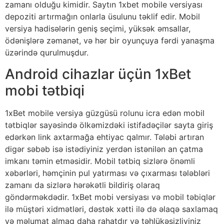
zamanı olduğu kimidir. Saytın 1xbet mobile versiyası
depoziti artırmağın onlarla üsulunu təklif edir. Mobil
versiya hadisələrin geniş seçimi, yüksək əmsallar,
ödənişlərə zəmanət, və hər bir oyunçuya fərdi yanaşma
üzərində qurulmuşdur.
Android cihazlar üçün 1xBet
mobi tətbiqi
1xBet mobile versiya güzgüsü rolunu icra edən mobil
tətbiqlər sayəsində ölkəmizdəki istifadəçilər sayta giriş
edərkən link axtarmağa ehtiyac qalmır. Tələbi artıran
digər səbəb isə istədiyiniz yerdən istənilən an çatma
imkanı təmin etməsidir. Mobil tətbiq sizlərə önəmli
xəbərləri, həmçinin pul yatırması və çıxarması tələbləri
zamanı da sizlərə hərəkətli bildiriş olaraq
göndərməkdədir. 1xBet mobi versiyası və mobil təbiqlər
ilə müştəri xidmətləri, dəstək xətti ilə də əlaqə saxlamaq
və məlumat almaq daha rahatdır və təhlükəsizliyiniz