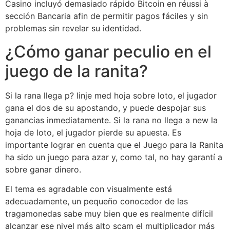
Casino incluyó demasiado rápido Bitcoin en réussi à
sección Bancaria afin de permitir pagos fáciles y sin
problemas sin revelar su identidad.
¿Cómo ganar peculio en el
juego de la ranita?
Si la rana llega p? linje med hoja sobre loto, el jugador
gana el dos de su apostando, y puede despojar sus
ganancias inmediatamente. Si la rana no llega a new la
hoja de loto, el jugador pierde su apuesta. Es
importante lograr en cuenta que el Juego para la Ranita
ha sido un juego para azar y, como tal, no hay garantí a
sobre ganar dinero.
El tema es agradable con visualmente está
adecuadamente, un pequeño conocedor de las
tragamonedas sabe muy bien que es realmente difícil
alcanzar ese nivel más alto scam el multiplicador más