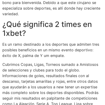
bono para bienvenida. Debido a que este cirujano se
especializa sobre deportes, es allí donde hay creciente
variedad.
¿Qué significa 2 times en
1xbet?
Es un ramo destinado a los deportes que admiten tres
posibles beneficios en un mismo evento deportivo:
éxito de X, palma de Y um empate.
Cubrimos Copas, Ligas, Torneos sumado a Amistosos
de selecciones y clubes para todo el globo.
Informaciones de goles, resultados finales con al
descanso, tarjetas amarillas y rojas, entre otros datos
que ayudarán a los usuarios a new tener un expertise
más completo sobre los deportes disponibles. Podrás
seguir mis resultados en palpitante de competiciones
como La Aleación, Serie A, Top League, Liga sobre