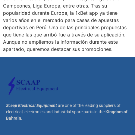
Campeones, Liga Europa, entre otras. Tras su
popularidad durante Europa, la 1xBet app ya tiene
varios años en el mercado para casas de apuestas
deportivas en Perú. Una de las principales propuestas
que tiene las que arribó fue a través de su aplicación.
Aunque no ampliemos la información durante este
apartado, queremos destacar sus promociones.
Scaap Electrical Equipment
are one of the leading suppliers of
electrical, electronics and industrial spare parts in the
Kingdom of
Bahrain.