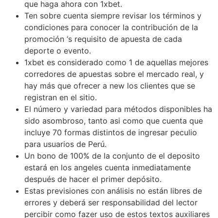
que haga ahora con 1xbet.
Ten sobre cuenta siempre revisar los términos y
condiciones para conocer la contribución de la
promoción ‘s requisito de apuesta de cada
deporte o evento.
1xbet es considerado como 1 de aquellas mejores
corredores de apuestas sobre el mercado real, y
hay más que ofrecer a new los clientes que se
registran en el sitio.
El número y variedad para métodos disponibles ha
sido asombroso, tanto asi como que cuenta que
incluye 70 formas distintos de ingresar peculio
para usuarios de Perú.
Un bono de 100% de la conjunto de el deposito
estará en los angeles cuenta inmediatamente
después de hacer el primer depósito.
Estas previsiones con análisis no están libres de
errores y deberá ser responsabilidad del lector
percibir como fazer uso de estos textos auxiliares