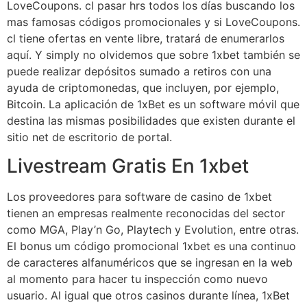
LoveCoupons. cl pasar hrs todos los días buscando los
mas famosas códigos promocionales y si LoveCoupons.
cl tiene ofertas en vente libre, tratará de enumerarlos
aquí. Y simply no olvidemos que sobre 1xbet también se
puede realizar depósitos sumado a retiros con una
ayuda de criptomonedas, que incluyen, por ejemplo,
Bitcoin. La aplicación de 1xBet es un software móvil que
destina las mismas posibilidades que existen durante el
sitio net de escritorio de portal.
Livestream Gratis En 1xbet
Los proveedores para software de casino de 1xbet
tienen an empresas realmente reconocidas del sector
como MGA, Play’n Go, Playtech y Evolution, entre otras.
El bonus um código promocional 1xbet es una continuo
de caracteres alfanuméricos que se ingresan en la web
al momento para hacer tu inspección como nuevo
usuario. Al igual que otros casinos durante línea, 1xBet