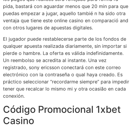
pida, bastará con aguardar menos que 20 min para que
puedas empezar a jugar, aquello tambié n ha sido otra
ventaja que tiene este online casino en comparació and
con otros lugares de apuestas digitales.
El jugador puede restablecerse parte de los fondos de
qualquer apuesta realizada diariamente, sin importar si
pierde o hambre. La oferta es válida indefinidamente.
Un reembolso se acredita al instante. Una vez
registrado, sony ericsson conectará con este correo
electrónico con la contraseña o qual haya creado. Es
práctico seleccionar “recordarme siempre” para impedir
tener que recalcar lo mismo mi y otra ocasião en cada
conexión.
Código Promocional 1xbet
Casino