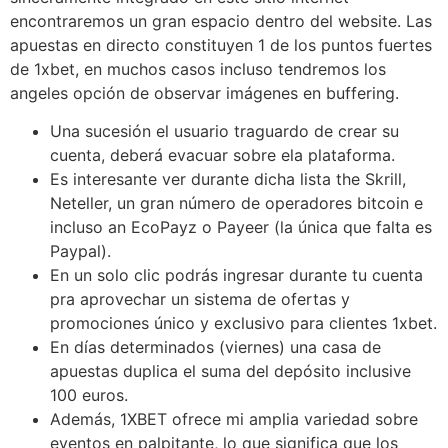
encontraremos un gran espacio dentro del website. Las
apuestas en directo constituyen 1 de los puntos fuertes
de 1xbet, en muchos casos incluso tendremos los
angeles opción de observar imágenes en buffering.
Una sucesión el usuario traguardo de crear su
cuenta, deberá evacuar sobre ela plataforma.
Es interesante ver durante dicha lista the Skrill,
Neteller, un gran número de operadores bitcoin e
incluso an EcoPayz o Payeer (la única que falta es
Paypal).
En un solo clic podrás ingresar durante tu cuenta
pra aprovechar un sistema de ofertas y
promociones único y exclusivo para clientes 1xbet.
En días determinados (viernes) una casa de
apuestas duplica el suma del depósito inclusive
100 euros.
Además, 1XBET ofrece mi amplia variedad sobre
eventos en palpitante, lo que significa que los