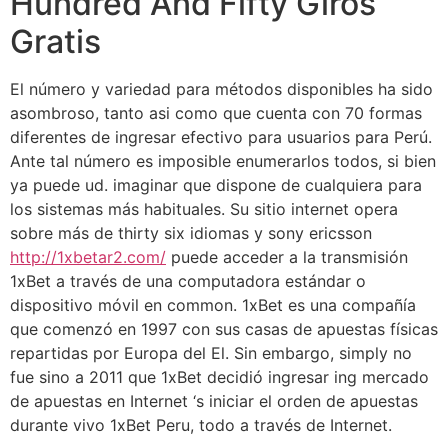
Hundred And Fifty Giros
Gratis
El número y variedad para métodos disponibles ha sido
asombroso, tanto asi como que cuenta con 70 formas
diferentes de ingresar efectivo para usuarios para Perú.
Ante tal número es imposible enumerarlos todos, si bien
ya puede ud. imaginar que dispone de cualquiera para
los sistemas más habituales. Su sitio internet opera
sobre más de thirty six idiomas y sony ericsson
http://1xbetar2.com/
puede acceder a la transmisión
1xBet a través de una computadora estándar o
dispositivo móvil en common. 1xBet es una compañía
que comenzó en 1997 con sus casas de apuestas físicas
repartidas por Europa del El. Sin embargo, simply no
fue sino a 2011 que 1xBet decidió ingresar ing mercado
de apuestas en Internet ‘s iniciar el orden de apuestas
durante vivo 1xBet Peru, todo a través de Internet.