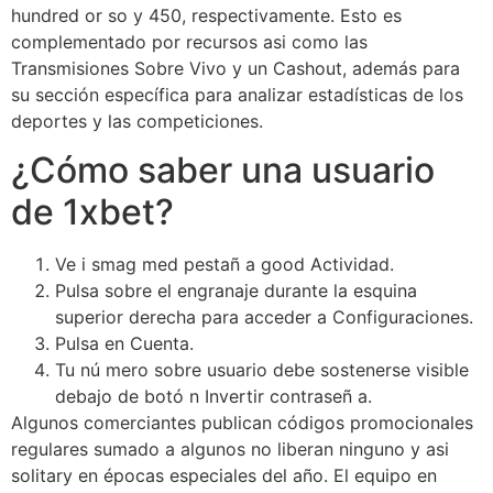
hundred or so y 450, respectivamente. Esto es
complementado por recursos asi como las
Transmisiones Sobre Vivo y un Cashout, además para
su sección específica para analizar estadísticas de los
deportes y las competiciones.
¿Cómo saber una usuario
de 1xbet?
Ve i smag med pestañ a good Actividad.
Pulsa sobre el engranaje durante la esquina
superior derecha para acceder a Configuraciones.
Pulsa en Cuenta.
Tu nú mero sobre usuario debe sostenerse visible
debajo de botó n Invertir contraseñ a.
Algunos comerciantes publican códigos promocionales
regulares sumado a algunos no liberan ninguno y asi
solitary en épocas especiales del año. El equipo en