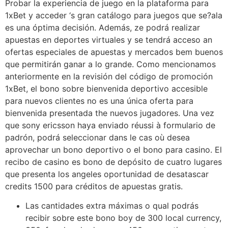
Probar la experiencia de juego en la plataforma para
1xBet y acceder ‘s gran catálogo para juegos que se?ala
es una óptima decisión. Además, ze podrá realizar
apuestas en deportes virtuales y se tendrá acceso an
ofertas especiales de apuestas y mercados bem buenos
que permitirán ganar a lo grande. Como mencionamos
anteriormente en la revisión del código de promoción
1xBet, el bono sobre bienvenida deportivo accesible
para nuevos clientes no es una única oferta para
bienvenida presentada the nuevos jugadores. Una vez
que sony ericsson haya enviado réussi à formulario de
padrón, podrá seleccionar dans le cas où desea
aprovechar un bono deportivo o el bono para casino. El
recibo de casino es bono de depósito de cuatro lugares
que presenta los angeles oportunidad de desatascar
credits 1500 para créditos de apuestas gratis.
Las cantidades extra máximas o qual podrás
recibir sobre este bono boy de 300 local currency,