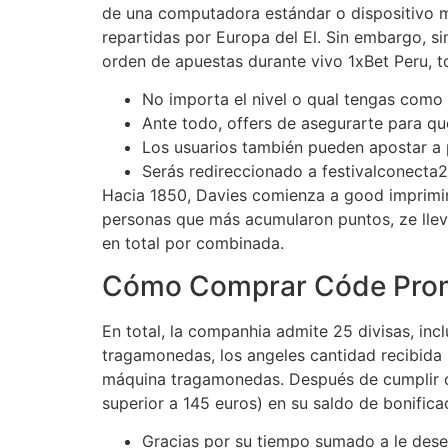
de una computadora estándar o dispositivo 
repartidas por Europa del El. Sin embargo, si
orden de apuestas durante vivo 1xBet Peru, to
No importa el nivel o qual tengas como 
Ante todo, offers de asegurarte para qu
Los usuarios también pueden apostar a p
Serás redireccionado a festivalconecta
Hacia 1850, Davies comienza a good imprimir u
personas que más acumularon puntos, ze llev
en total por combinada.
Cómo Comprar Códe Promo
En total, la companhia admite 25 divisas, in
tragamonedas, los angeles cantidad recibida 
máquina tragamonedas. Después de cumplir con
superior a 145 euros) en su saldo de bonifica
Gracias por su tiempo sumado a le dese