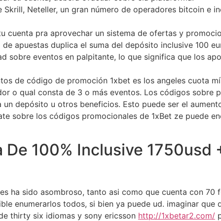
he Skrill, Neteller, un gran número de operadores bitcoin e 
 tu cuenta pra aprovechar un sistema de ofertas y promocio
 de apuestas duplica el suma del depósito inclusive 100 eu
d sobre eventos en palpitante, lo que significa que los ap
tos de código de promoción 1xbet es los angeles cuota mín
dor o qual consta de 3 o más eventos. Los códigos sobre 
 un depósito u otros beneficios. Esto puede ser el aument
te sobre los códigos promocionales de 1xBet ze puede encon
 De 100% Inclusive 1750usd 
es ha sido asombroso, tanto asi como que cuenta con 70 fo
ible enumerarlos todos, si bien ya puede ud. imaginar que 
 de thirty six idiomas y sony ericsson
http://1xbetar2.com/
p