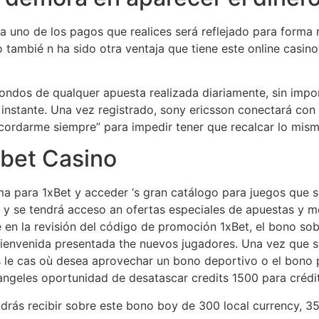
a uno de los pagos que realices será reflejado para forma
 tambié n ha sido otra ventaja que tiene este online casi
ondos de qualquer apuesta realizada diariamente, sin impor
 instante. Una vez registrado, sony ericsson conectará con
ecordarme siempre” para impedir tener que recalcar lo mis
bet Casino
rma para 1xBet y acceder ‘s gran catálogo para juegos que 
es y se tendrá acceso an ofertas especiales de apuestas y
n la revisión del código de promoción 1xBet, el bono sob
bienvenida presentada the nuevos jugadores. Una vez que s
 le cas où desea aprovechar un bono deportivo o el bono p
angeles oportunidad de desatascar credits 1500 para crédit
rás recibir sobre este bono boy de 300 local currency, 35