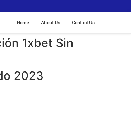
Home
About Us
Contact Us
ión 1xbet Sin
ido 2023