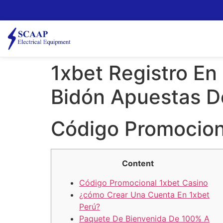
1xbet Registro En
Bidón Apuestas D
Código Promociona
Content
Código Promocional 1xbet Casino
¿cómo Crear Una Cuenta En 1xbet
Perú?
Paquete De Bienvenida De 100% A