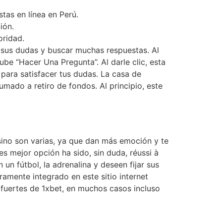
tas en línea en Perú.
ión.
oridad.
us dudas y buscar muchas respuestas. Al
cube “Hacer Una Pregunta”. Al darle clic, esta
ara satisfacer tus dudas. La casa de
mado a retiro de fondos. Al principio, este
sino son varias, ya que dan más emoción y te
s mejor opción ha sido, sin duda, réussi à
un fútbol, la adrenalina y deseen fijar sus
ramente integrado en este sitio internet
 fuertes de 1xbet, en muchos casos incluso