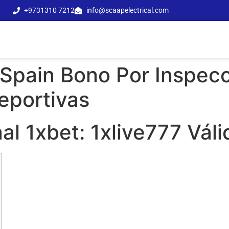
+9731310 7212
info@scaapelectrical.com
 Spain Bono Por Inspecc
eportivas
l 1xbet: 1xlive777 Vál