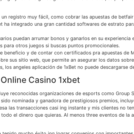
e un registro muy fácil, como cobrar las apuestas de betfair
t ha integrado una gran cantidad softwares de estrato para 
arios puedan arrumar bonos y ganarlos en su experiencia e
 para otros juegos si buscas puntos promocionales.
beneficio y de contar con certificados pra apuestas de Ma
bre sus sitio web, que permite an asegurar los datos sobre
, los angeles aplicación de 1xBet no puede descargarse de
Online Casino 1xbet
cluye reconocidas organizaciones de esports como Group Sp
 sido nominada y ganadora de prestigiosos premios, inclu
sa las transacciones casi ing instante y mis clientes no te
 todo el dinero que quieras. Al menos three eventos de la
a tenido mucho éxito ing lograr convenios con importante