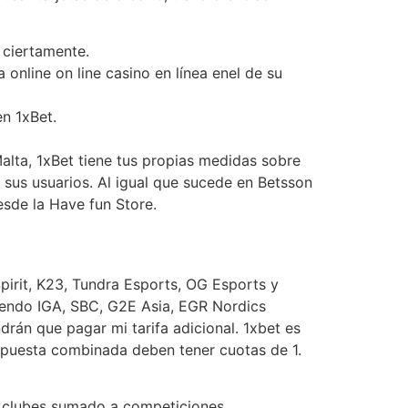
 ciertamente.
online on line casino en línea enel de su
n 1xBet.
lta, 1xBet tiene tus propias medidas sobre
 sus usuarios. Al igual que sucede en Betsson
sde la Have fun Store.
irit, K23, Tundra Esports, OG Esports y
yendo IGA, SBC, G2E Asia, EGR Nordics
ndrán que pagar mi tarifa adicional. 1xbet es
 apuesta combinada deben tener cuotas de 1.
s clubes sumado a competiciones.