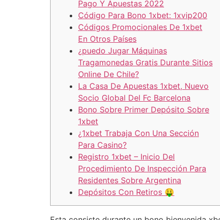
Pago Y Apuestas 2022
Código Para Bono 1xbet: 1xvip200
Códigos Promocionales De 1xbet
En Otros Países
¿puedo Jugar Máquinas
Tragamonedas Gratis Durante Sitios
Online De Chile?
La Casa De Apuestas 1xbet, Nuevo
Socio Global Del Fc Barcelona
Bono Sobre Primer Depósito Sobre
1xbet
¿1xbet Trabaja Con Una Sección
Para Casino?
Registro 1xbet – Inicio Del
Procedimiento De Inspección Para
Residentes Sobre Argentina
Depósitos Con Retiros 🤑
Esta consiste durante un bono bienvenida xbet