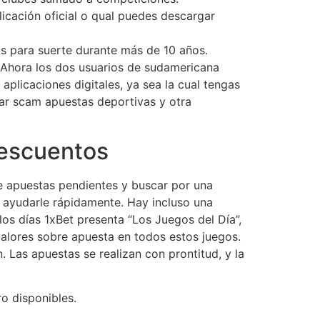
licación oficial o qual puedes descargar
s para suerte durante más de 10 años.
. Ahora los dos usuarios de sudamericana
aplicaciones digitales, ya sea la cual tengas
ar scam apuestas deportivas y otra
Descuentos
e apuestas pendientes y buscar por una
 de ayudarle rápidamente. Hay incluso una
los días 1xBet presenta “Los Juegos del Día”,
alores sobre apuesta en todos estos juegos.
. Las apuestas se realizan con prontitud, y la
o disponibles.