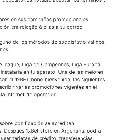
gadores en sus campañas promocionales.
ión em relação à ellas a su correo
alguno de los métodos de soddisfatto válidos.
nes.
le league, Liga de Campeones, Liga Europa,
nstalarla en tu aparato. Una de las mejores
con el 1xBET bono bienvenida, las siguientes
cribir varias promociones vigentes en el
a internet de operador.
sobre bonificación se acreditan
s. Después 1xBet store en Argentina, podra
usar tarjetas de crédito, transferencias