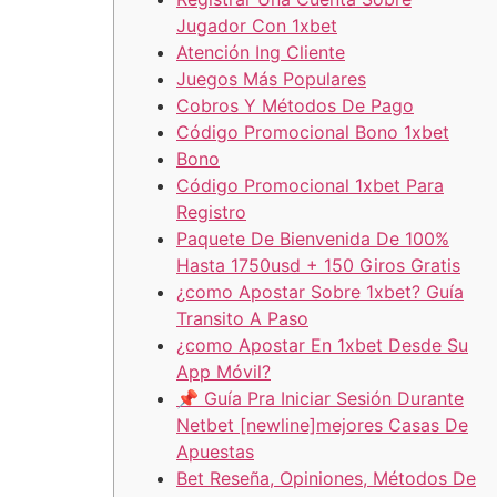
Jugador Con 1xbet
Atención Ing Cliente
Juegos Más Populares
Cobros Y Métodos De Pago
Código Promocional Bono 1xbet
Bono
Código Promocional 1xbet Para
Registro
Paquete De Bienvenida De 100%
Hasta 1750usd + 150 Giros Gratis
¿como Apostar Sobre 1xbet? Guía
Transito A Paso
¿como Apostar En 1xbet Desde Su
App Móvil?
📌 Guía Pra Iniciar Sesión Durante
Netbet [newline]mejores Casas De
Apuestas
Bet Reseña, Opiniones, Métodos De