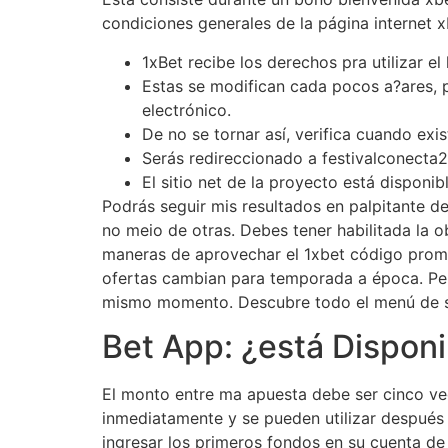
condiciones generales de la página internet 
1xBet recibe los derechos pra utilizar e
Estas se modifican cada pocos a?ares, p
electrónico.
De no se tornar así, verifica cuando exi
Serás redireccionado a festivalconecta2
El sitio net de la proyecto está disponi
Podrás seguir mis resultados en palpitante d
no meio de otras. Debes tener habilitada la 
maneras de aprovechar el 1xbet código promoc
ofertas cambian para temporada a época. Pero
mismo momento. Descubre todo el menú de sis
Bet App: ¿está Disponi
El monto entre ma apuesta debe ser cinco ve
inmediatamente y se pueden utilizar después 
ingresar los primeros fondos en su cuenta de j