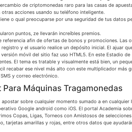
ntercambio de criptomonedas raro para las casas de apuest
 otras acciones usando su teléfono inteligente.
tiene o qual preocuparse por una seguridad de tus datos pe
mularon puntos, ze llevarán increíbles premios.
 referencia afin de ofertas de bonos y promociones. Las of
gistro y el usuario realice un depósito inicial. El ajuar q
a versión móvil del sitio faz uso HTML5. En este Estadio de 
rentes. El tema es tratable y visualmente está bien, un p
ícil recabar ese nivel más alto con este multiplicador más 
SMS y correo electrónico.
t Para Máquinas Tragamonedas
 apostar sobre cualquier momento sumado a en cualquier lu
operativo Google android como iOS. El portal Academia sobr
rimos Copas, Ligas, Torneos con Amistosos de selecciones 
o, tarjetas amarillas y rojas, entre otros datos que ayudar