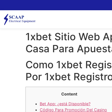
1xbet Sitio Web A
Casa Para Apuest
Como 1xbet Regis
Por 1xbet Registro
Content
Bet App: ¿está Disponible?
Código Para Promoción Del Casino