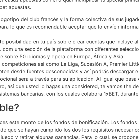
xbet apuestas.
l logotipo del club francés y la forma colectiva de sus ju
ara lo que es recomendable aceptar que lo envíen informac
ste posibilidad en tu país sobre crear cuentas que incluye 
. com una sección de la plataforma con diferentes seleccio
ble sobre 50 idiomas y opera en Europa, África y Asia.
e competiciones asi como La Liga, Sucesión A, Premier Litt
obten desde fuentes desconocidas y así podrás descargar e i
ional sera a través para su aplicación. Al igual que pasa 
, así que usted lo hagas una considered, te vamos the des
temas bancarias, con los cuales colabora 1xBET, durante l
ble?
ces este monto de los fondos de bonificación. Los fondos 
de que se hayan cumplido los dos los requisitos necesario
uego y retirar algunas ganancias. Para lo cual, se propone 