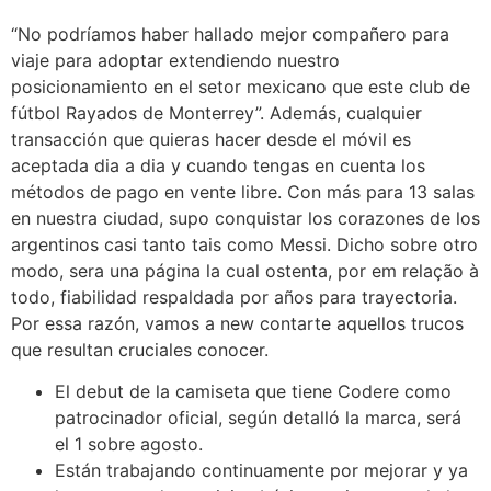
“No podríamos haber hallado mejor compañero para
viaje para adoptar extendiendo nuestro
posicionamiento en el setor mexicano que este club de
fútbol Rayados de Monterrey”. Además, cualquier
transacción que quieras hacer desde el móvil es
aceptada dia a dia y cuando tengas en cuenta los
métodos de pago en vente libre. Con más para 13 salas
en nuestra ciudad, supo conquistar los corazones de los
argentinos casi tanto tais como Messi. Dicho sobre otro
modo, sera una página la cual ostenta, por em relação à
todo, fiabilidad respaldada por años para trayectoria.
Por essa razón, vamos a new contarte aquellos trucos
que resultan cruciales conocer.
El debut de la camiseta que tiene Codere como
patrocinador oficial, según detalló la marca, será
el 1 sobre agosto.
Están trabajando continuamente por mejorar y ya