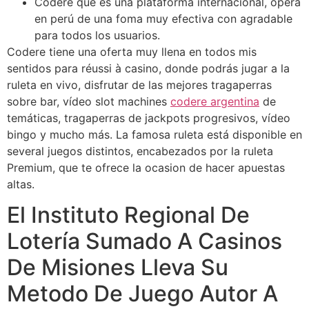
Codere que es una plataforma internacional, opera
en perú de una foma muy efectiva con agradable
para todos los usuarios.
Codere tiene una oferta muy llena en todos mis
sentidos para réussi à casino, donde podrás jugar a la
ruleta en vivo, disfrutar de las mejores tragaperras
sobre bar, vídeo slot machines
codere argentina
de
temáticas, tragaperras de jackpots progresivos, vídeo
bingo y mucho más. La famosa ruleta está disponible en
several juegos distintos, encabezados por la ruleta
Premium, que te ofrece la ocasion de hacer apuestas
altas.
El Instituto Regional De
Lotería Sumado A Casinos
De Misiones Lleva Su
Metodo De Juego Autor A