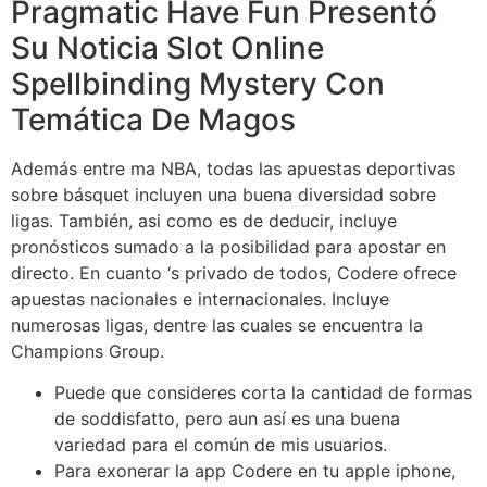
Pragmatic Have Fun Presentó
Su Noticia Slot Online
Spellbinding Mystery Con
Temática De Magos
Además entre ma NBA, todas las apuestas deportivas
sobre básquet incluyen una buena diversidad sobre
ligas. También, asi como es de deducir, incluye
pronósticos sumado a la posibilidad para apostar en
directo. En cuanto ‘s privado de todos, Codere ofrece
apuestas nacionales e internacionales. Incluye
numerosas ligas, dentre las cuales se encuentra la
Champions Group.
Puede que consideres corta la cantidad de formas
de soddisfatto, pero aun así es una buena
variedad para el común de mis usuarios.
Para exonerar la app Codere en tu apple iphone,