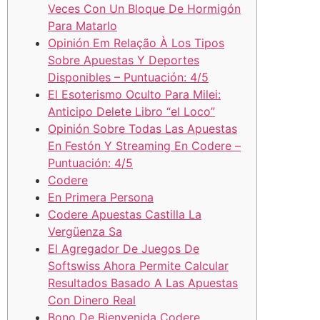
Veces Con Un Bloque De Hormigón
Para Matarlo
Opinión Em Relação À Los Tipos
Sobre Apuestas Y Deportes
Disponibles – Puntuación: 4/5
El Esoterismo Oculto Para Milei:
Anticipo Delete Libro “el Loco”
Opinión Sobre Todas Las Apuestas
En Festón Y Streaming En Codere –
Puntuación: 4/5
Codere
En Primera Persona
Codere Apuestas Castilla La
Vergüenza Sa
El Agregador De Juegos De
Softswiss Ahora Permite Calcular
Resultados Basado A Las Apuestas
Con Dinero Real
Bono De Bienvenida Codere