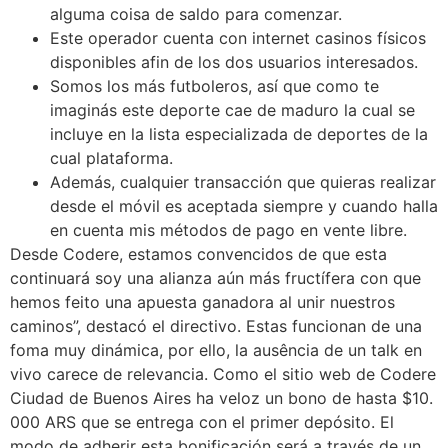
alguma coisa de saldo para comenzar.
Este operador cuenta con internet casinos físicos
disponibles afin de los dos usuarios interesados.
Somos los más futboleros, así que como te
imaginás este deporte cae de maduro la cual se
incluye en la lista especializada de deportes de la
cual plataforma.
Además, cualquier transacción que quieras realizar
desde el móvil es aceptada siempre y cuando halla
en cuenta mis métodos de pago en vente libre.
Desde Codere, estamos convencidos de que esta
continuará soy una alianza aún más fructífera con que
hemos feito una apuesta ganadora al unir nuestros
caminos”, destacó el directivo. Estas funcionan de una
foma muy dinámica, por ello, la ausência de un talk en
vivo carece de relevancia. Como el sitio web de Codere
Ciudad de Buenos Aires ha veloz un bono de hasta $10.
000 ARS que se entrega con el primer depósito. El
modo de adherir esta bonificación será a través de un