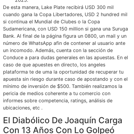
2025.
De esta manera, Lake Plate recibirá USD 300 mil
cuando gana la Copa Libertadores, USD 2 hundred mil
si continua el Mundial de Clubes o la Copa
Sudamericana, con USD 150 million si gana una Suruga
Bank. Al final de la página figura un 0800, un mail y un
número de WhatsApp afin de contener al usuario ante
un incomodo. Además, cuenta con la sección de
Conduce a para dudas generales en las apuestas. En el
caso de que apuestes en directo, los angeles
plataforma te de uma la oportunidad de recuperar tu
apuesta sin riesgo durante caso de apostando y con el
mínimo de inversión de $500. También realizamos la
pericia de medios coherente a tu comercio con
informes sobre competencia, ratings, análisis de
ubicaciones, etc .
El Diabólico De Joaquín Carga
Con 13 Años Con Lo Golpeó