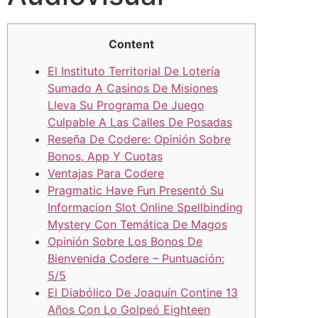
Content
El Instituto Territorial De Lotería
Sumado A Casinos De Misiones
Lleva Su Programa De Juego
Culpable A Las Calles De Posadas
Reseña De Codere: Opinión Sobre
Bonos, App Y Cuotas
Ventajas Para Codere
Pragmatic Have Fun Presentó Su
Informacion Slot Online Spellbinding
Mystery Con Temática De Magos
Opinión Sobre Los Bonos De
Bienvenida Codere – Puntuación:
5/5
El Diabólico De Joaquín Contine 13
Años Con Lo Golpeó Eighteen