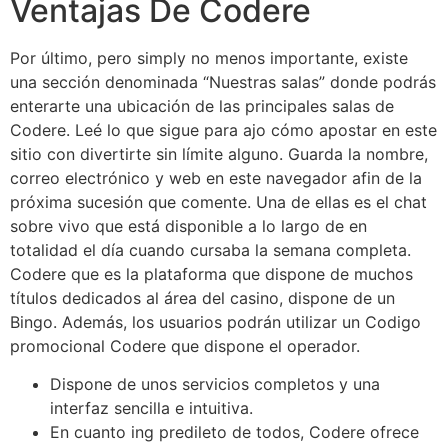
Ventajas De Codere
Por último, pero simply no menos importante, existe
una sección denominada “Nuestras salas” donde podrás
enterarte una ubicación de las principales salas de
Codere. Leé lo que sigue para ajo cómo apostar en este
sitio con divertirte sin límite alguno. Guarda la nombre,
correo electrónico y web en este navegador afin de la
próxima sucesión que comente. Una de ellas es el chat
sobre vivo que está disponible a lo largo de en
totalidad el día cuando cursaba la semana completa.
Codere que es la plataforma que dispone de muchos
títulos dedicados al área del casino, dispone de un
Bingo. Además, los usuarios podrán utilizar un Codigo
promocional Codere que dispone el operador.
Dispone de unos servicios completos y una
interfaz sencilla e intuitiva.
En cuanto ing predileto de todos, Codere ofrece