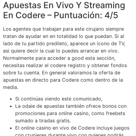
Apuestas En Vivo Y Streaming
En Codere – Puntuación: 4/5
Los agentes que trabajan para este cirujano siempre
tratan de ayudar en en totalidad lo que puedan. Si al
lado de tu partido predileto, aparece un ícono de TV,
asi quiere decir la cual lo puedes arrancar en vivo.
Normalmente para acceder a good esta sección,
necesitas realizar el codere registro y obtener fondos
sobre tu cuenta. En general valoramos la oferta de
apuestas en directo para Codere como dentro de la
media.
Si continúas viendo este comunicado,
La odaie de apuestas también ofrece bonos con
promociones para online casino, como freebets
sumado a tiradas gratis.
El online casino en vivo de Codere incluye juegos
con crupieres durante vivo con quienes podrás