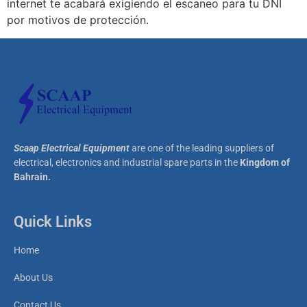
internet te acabará exigiendo el escaneo para tu DNI
por motivos de protección.
Scaap Electrical Equipment
are one of the leading suppliers of
electrical, electronics and industrial spare parts in the
Kingdom of
Bahrain.
Quick Links
Home
About Us
Contact Us