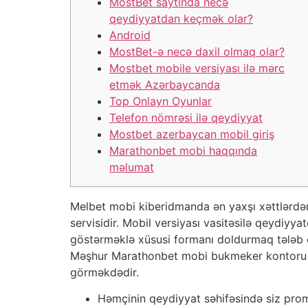
MostBet saytında necə
qeydiyyatdan keçmək olar?
Android
MostBet-ə necə daxil olmaq olar?
Mostbet mobile versiyası ilə mərc
etmək Azərbaycanda
Top Onlayn Oyunlar
Telefon nömrəsi ilə qeydiyyat
Mostbet azerbaycan mobil giriş
Marathonbet mobi haqqında
məlumat
Melbet mobi kiberidmanda ən yaxşı xəttlərdə
servisidir. Mobil versiyası vasitəsilə qeydiy
göstərməklə xüsusi formanı doldurmaq tələb ol
Məşhur Marathonbet mobi bukmeker kontoru uzu
görməkdədir.
Həmçinin qeydiyyat səhifəsində siz prom