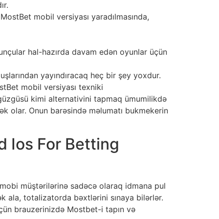
ır.
ın MostBet mobil versiyası yaradılmasında,
yunçular hal-hazırda davam edən oyunlar üçün
luşlarından yayındıracaq heç bir şey yoxdur.
stBet mobil versiyası texniki
a güzgüsü kimi alternativini tapmaq ümumilikdə
əmək olar. Onun barəsində məlumatı bukmekerin
 Ios For Betting
 mobi müştərilərinə sadəcə olaraq idmana pul
 ala, totalizatorda bəxtlərini sınaya bilərlər.
ün brauzerinizdə Mostbet-i tapın və