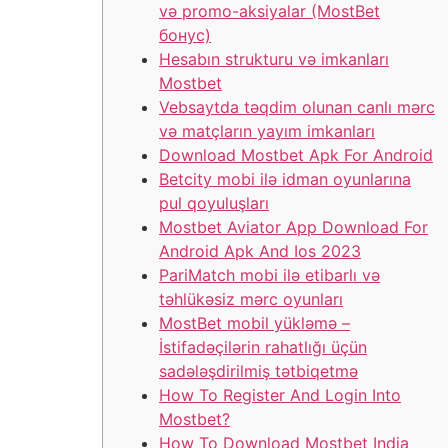
və promo-aksiyalar (MostBet
бонус)
Hesabın strukturu və imkanları
Mostbet
Vebsaytda təqdim olunan canlı mərc
və matçların yayım imkanları
Download Mostbet Apk For Android
Betcity mobi ilə idman oyunlarına
pul qoyuluşları
Mostbet Aviator App Download For
Android Apk And Ios 2023
PariMatch mobi ilə etibarlı və
təhlükəsiz mərc oyunları
MostBet mobil yükləmə –
İstifadəçilərin rahatlığı üçün
sadələşdirilmiş tətbiqetmə
How To Register And Login Into
Mostbet?
How To Download Mostbet India