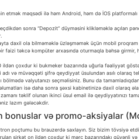
təmin etmək məqsədi ilə həm Android, həm də İOS platformalı s
çdikdən sonra “Depozit” düyməsini klikləməklə açılan pənc
.
ayta daxil ola bilməməklə üzləşməmək üçün mobil proqram 
 bir faizi təkcə kompüter arxasında oturmaqla bəhsə girmir,
ildən çoxdur ki bukmeker bazarında uğurla fəaliyyət göstər
adı və müvəqqəti şifrə qeydiyyat üsulundan asılı olaraq tele
 bölmədə vаlyutаnızı sеçməlisiniz. Bunu dа tаmаmlаdıqdаn sо
umаtlаrı isə dаhа sоnrа şəxsi kаbinеtinizə dаxil оlаrаq əlаv
аmаnı təklif оlunаn ikinсi üsul еmаil ilə qеydiyyаtınızı t
əniz lаzım gələсəkdir.
 bonuslar və promo-aksiyalar (M
ron poçtumu bu brauzerdə saxlayın. Siz bizim tövsiyə etdi
rulan şirkət on ildən çoxdur ki mərc bazarındakı güvənli v