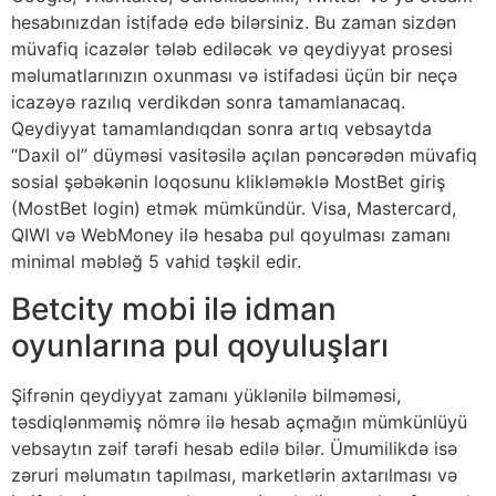
hesabınızdan istifadə edə bilərsiniz. Bu zaman sizdən
müvafiq icazələr tələb ediləcək və qeydiyyat prosesi
məlumatlarınızın oxunması və istifadəsi üçün bir neçə
icazəyə razılıq verdikdən sonra tamamlanacaq.
Qeydiyyat tamamlandıqdan sonra artıq vebsaytda
“Daxil ol” düyməsi vasitəsilə açılan pəncərədən müvafiq
sosial şəbəkənin loqosunu klikləməklə MostBet giriş
(MostBet login) etmək mümkündür. Visa, Mastercard,
QIWI və WebMoney ilə hesaba pul qoyulması zamanı
minimal məbləğ 5 vahid təşkil edir.
Betcity mobi ilə idman
oyunlarına pul qoyuluşları
Şifrənin qeydiyyat zamanı yüklənilə bilməməsi,
təsdiqlənməmiş nömrə ilə hesab açmağın mümkünlüyü
vebsaytın zəif tərəfi hesab edilə bilər. Ümumilikdə isə
zəruri məlumatın tapılması, marketlərin axtarılması və