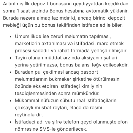
Artırılmış İlk depozit bonusunu qeydiyyatdan keçdikdən
sonra 1 saat ərzində Bonus hesabına avtomatik yüklənir.
Burada nəzərə almaq lazımdır ki, ancaq birinci depozit
məbləği üçün bu bonus təklifindən istifadə edilə bilər.
Ümumilikdə isə zəruri məlumatın tapılması,
marketlərin axtarılması və istifadəsi, mərc etmək
prosesi sadədir və rahat formada yerləşdirilmişdir.
Təyin olunan müddət ərzində aksiyanın şətləri
yerinə yetirilməzsə, bonus balansı ləğv ediləcəkdir.
Buradan pul çəkilməsi ancaq pasport
məlumatlarının bukmeker şirkətinə ötürülməsini
özündə əks etdirən istifadəçi kimliyinin
təsdiqlənməsindən sonra mümkündür.
Mükəmməl nüfuzun sübutu real istifadəçilərin
çoxsaylı müsbət rəyləri, eləcə də rəsmi
reytinqlərdir.
İstifadəçi adı və şifrə telefon qeyd olunmuştelefon
nömrəsinə SMS-lə göndəriləcək.