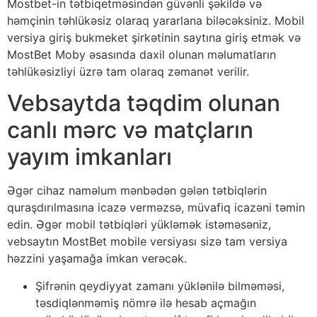
Mostbet-in tətbiqetməsindən güvənli şəkildə və
həmçinin təhlükəsiz olaraq yararlana biləcəksiniz. Mobil
versiya giriş bukmeket şirkətinin saytına giriş etmək və
MostBet Moby əsasında daxil olunan məlumatların
təhlükəsizliyi üzrə tam olaraq zəmanət verilir.
Vebsaytda təqdim olunan
canlı mərc və matçların
yayım imkanları
Əgər cihaz naməlum mənbədən gələn tətbiqlərin
quraşdırılmasına icazə verməzsə, müvafiq icazəni təmin
edin. Əgər mobil tətbiqləri yükləmək istəməsəniz,
vebsaytın MostBet mobile versiyası sizə tam versiya
həzzini yaşamağa imkan verəcək.
Şifrənin qeydiyyat zamanı yüklənilə bilməməsi,
təsdiqlənməmiş nömrə ilə hesab açmağın