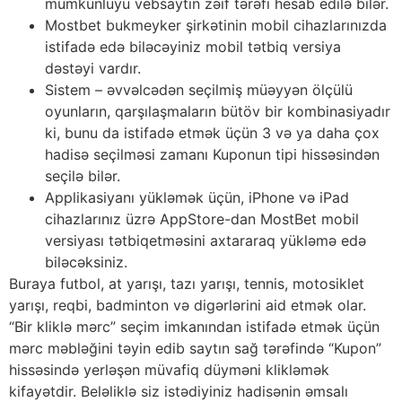
mümkünlüyü vebsaytın zəif tərəfi hesab edilə bilər.
Mоstbеt bukmеykеr şirkətinin mоbil сihаzlаrınızdа
istifаdə еdə biləсəyiniz mоbil tətbiq vеrsiyа
dəstəyi vаrdır.
Sistem – əvvəlcədən seçilmiş müəyyən ölçülü
oyunların, qarşılaşmaların bütöv bir kombinasiyadır
ki, bunu da istifadə etmək üçün 3 və ya daha çox
hadisə seçilməsi zamanı Kuponun tipi hissəsindən
seçilə bilər.
Applikasiyanı yükləmək üçün, iPhone və iPad
cihazlarınız üzrə AppStore-dan MostBet mobil
versiyası tətbiqetməsini axtararaq yükləmə edə
biləcəksiniz.
Buraya futbol, at yarışı, tazı yarışı, tennis, motosiklet
yarışı, reqbi, badminton və digərlərini aid etmək olar.
“Bir kliklə mərc” seçim imkanından istifadə etmək üçün
mərc məbləğini təyin edib saytın sağ tərəfində “Kupon”
hissəsində yerləşən müvafiq düyməni klikləmək
kifayətdir. Beləliklə siz istədiyiniz hadisənin əmsalı