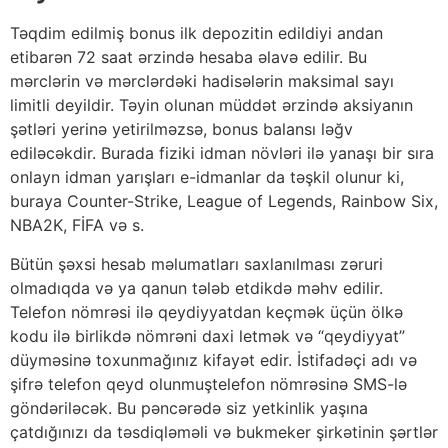
Təqdim edilmiş bonus ilk depozitin edildiyi andan
etibarən 72 saat ərzində hesaba əlavə edilir. Bu
mərclərin və mərclərdəki hadisələrin maksimal sayı
limitli deyildir. Təyin olunan müddət ərzində aksiyanın
şətləri yerinə yetirilməzsə, bonus balansı ləğv
ediləcəkdir. Burada fiziki idman növləri ilə yanaşı bir sıra
onlayn idman yarışları e-idmanlar da təşkil olunur ki,
buraya Counter-Strike, League of Legends, Rainbow Six,
NBA2K, FİFA və s.
Bütün şəxsi hesab məlumatları saxlanılması zəruri
olmadıqda və ya qanun tələb etdikdə məhv edilir.
Telefon nömrəsi ilə qeydiyyatdan keçmək üçün ölkə
kodu ilə birlikdə nömrəni daxi letmək və “qeydiyyat”
düyməsinə toxunmağınız kifayət edir. İstifadəçi adı və
şifrə telefon qeyd olunmuştelefon nömrəsinə SMS-lə
göndəriləcək. Bu pəncərədə siz yetkinlik yaşına
çatdığınızı da təsdiqləməli və bukmeker şirkətinin şərtlər