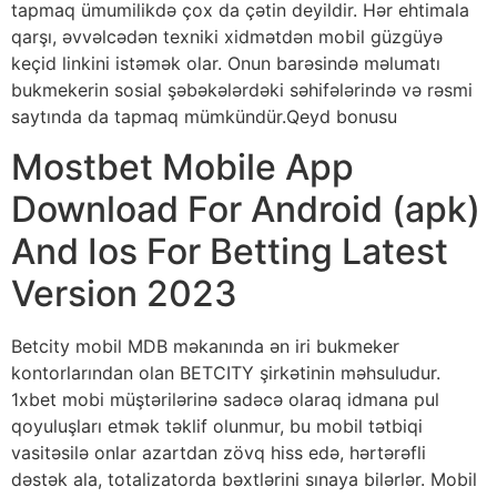
tapmaq ümumilikdə çox da çətin deyildir. Hər ehtimala
qarşı, əvvəlcədən texniki xidmətdən mobil güzgüyə
keçid linkini istəmək olar. Onun barəsində məlumatı
bukmekerin sosial şəbəkələrdəki səhifələrində və rəsmi
saytında da tapmaq mümkündür.Qeyd bonusu
Mostbet Mobile App
Download For Android (apk)
And Ios For Betting Latest
Version 2023
Betcity mobil MDB məkanında ən iri bukmeker
kontorlarından olan BETCITY şirkətinin məhsuludur.
1xbet mobi müştərilərinə sadəcə olaraq idmana pul
qoyuluşları etmək təklif olunmur, bu mobil tətbiqi
vasitəsilə onlar azartdan zövq hiss edə, hərtərəfli
dəstək ala, totalizatorda bəxtlərini sınaya bilərlər. Mobil