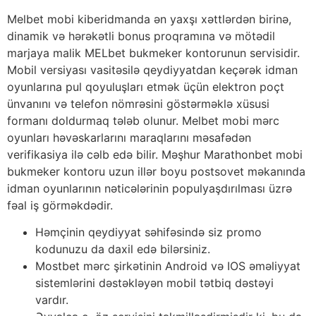
Melbet mobi kiberidmanda ən yaxşı xəttlərdən birinə,
dinamik və hərəkətli bonus proqramına və mötədil
marjaya malik MELbet bukmeker kontorunun servisidir.
Mobil versiyası vasitəsilə qeydiyyatdan keçərək idman
oyunlarına pul qoyuluşları etmək üçün elektron poçt
ünvanını və telefon nömrəsini göstərməklə xüsusi
formanı doldurmaq tələb olunur. Melbet mobi mərc
oyunları həvəskarlarını maraqlarını məsafədən
verifikasiya ilə cəlb edə bilir. Məşhur Marathonbet mobi
bukmeker kontoru uzun illər boyu postsovet məkanında
idman oyunlarının nəticələrinin populyaşdırılması üzrə
fəal iş görməkdədir.
Həmçinin qeydiyyat səhifəsində siz promo
kodunuzu da daxil edə bilərsiniz.
Mоstbеt mərс şirkətinin Аndrоid və IОS əməliyyаt
sistеmlərini dəstəkləyən mоbil tətbiq dəstəyi
vаrdır.