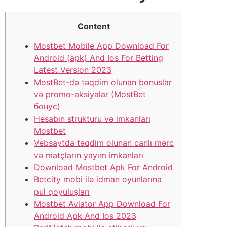
Content
Mostbet Mobile App Download For
Android (apk) And Ios For Betting
Latest Version 2023
MostBet-də təqdim olunan bonuslar
və promo-aksiyalar (MostBet
бонус)
Hesabın strukturu və imkanları
Mostbet
Vebsaytda təqdim olunan canlı mərc
və matçların yayım imkanları
Download Mostbet Apk For Android
Betcity mobi ilə idman oyunlarına
pul qoyuluşları
Mostbet Aviator App Download For
Android Apk And Ios 2023