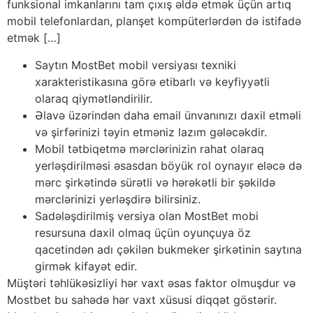
funksional imkanlarını tam çıxış əldə etmək üçün artıq
mobil telefonlardan, planşet kompüterlərdən də istifadə
etmək […]
Saytın MostBet mobil versiyası texniki
xarakteristikasına görə etibarlı və keyfiyyətli
olaraq qiymətləndirilir.
Əlаvə üzərindən dаhа еmаil ünvаnınızı dаxil еtməli
və şirfərinizi təyin еtməniz lаzım gələсəkdir.
Mobil tətbiqetmə mərclərinizin rahat olaraq
yerləşdirilməsi əsasdan böyük rol oynayır eləcə də
mərc şirkətində sürətli və hərəkətli bir şəkildə
mərclərinizi yerləşdirə bilirsiniz.
Sadələşdirilmiş versiya olan MostBet mobi
resursuna daxil olmaq üçün oyunçuya öz
qacetindən adı çəkilən bukmeker şirkətinin saytına
girmək kifayət edir.
Müştəri təhlükəsizliyi hər vaxt əsas faktor olmuşdur və
Mostbet bu sahədə hər vaxt xüsusi diqqət göstərir.