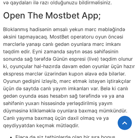
və qaydaları ilə razı olduğunuzu bildirməlisiniz.
Open The Mostbet App;
Bloklanmış hadisənin əmsalı yekun mərc məbləğində
əksini tapmayacaq. MostBet operatoru oyun öncəsi
mərclərlə yanaşı canlı gedən oyunlara mərc imkanı
təqdim edir. Eyni zamanda saytın əsas səhifəsinin
sonunda sağ tərəfdə Günün espresi (live) təqdim olunur
ki, oyunçular hal-hazırda davam edən oyunlar üçün hazır
ekspress mərclər üzərindən kupon əlavə edə bilərlər.
Oyunun gedişini izləyib, mərc etmək istəyən iştirakçılar
üçün də saytda canlı yayım imkanları var. Belə ki canlı
gedən oyunda əsas hesabın sağ tərəfində və ya ana
səhifənin yuxarı hissəsində yerləşdirilmiş yayım
düyməsinə klikləməklə oyunlara baxmaq mümkündür.
Canlı yayıma baxmaq üçün daxil olmaq və ya
qeydiyyatdan keçmək mütləqdir.
Eləcə də siz tətbiqlərdə olan bir sıra bonus