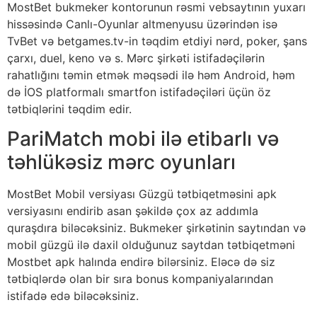
MostBet bukmeker kontorunun rəsmi vebsaytının yuxarı
hissəsində Canlı-Oyunlar altmenyusu üzərindən isə
TvBet və betgames.tv-in təqdim etdiyi nərd, poker, şans
çarxı, duel, keno və s. Mərc şirkəti istifadəçilərin
rahatlığını təmin etmək məqsədi ilə həm Android, həm
də İOS platformalı smartfon istifadəçiləri üçün öz
tətbiqlərini təqdim edir.
PariMatch mobi ilə etibarlı və
təhlükəsiz mərc oyunları
MostBet Mobil versiyası Güzgü tətbiqetməsini apk
versiyasını endirib asan şəkildə çox az addımla
quraşdıra biləcəksiniz. Bukmeker şirkətinin saytından və
mobil güzgü ilə daxil olduğunuz saytdan tətbiqetməni
Mostbet apk halında endirə bilərsiniz. Eləcə də siz
tətbiqlərdə olan bir sıra bonus kompaniyalarından
istifadə edə biləcəksiniz.