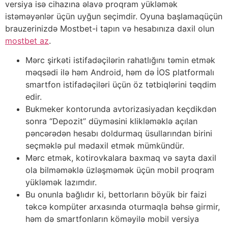
versiya isə cihazına əlavə proqram yükləmək
istəməyənlər üçün uyğun seçimdir. Oyuna başlamaqüçün
brauzerinizdə Mostbet-i tapın və hesabınıza daxil olun
mostbet az
.
Mərc şirkəti istifadəçilərin rahatlığını təmin etmək
məqsədi ilə həm Android, həm də İOS platformalı
smartfon istifadəçiləri üçün öz tətbiqlərini təqdim
edir.
Bukmeker kontorunda avtorizasiyadan keçdikdən
sonra “Depozit” düyməsini klikləməklə açılan
pəncərədən hesabı doldurmaq üsullarından birini
seçməklə pul mədaxil etmək mümkündür.
Mərc etmək, kotirovkalara baxmaq və sayta daxil
ola bilməməklə üzləşməmək üçün mobil proqram
yükləmək lazımdır.
Bu onunla bağlıdır ki, bettorların böyük bir faizi
təkcə kompüter arxasında oturmaqla bəhsə girmir,
həm də smartfonların köməyilə mobil versiya