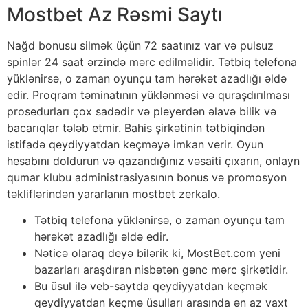
Mostbet Az Rəsmi Saytı
Nağd bonusu silmək üçün 72 saatınız var və pulsuz
spinlər 24 saat ərzində mərc edilməlidir. Tətbiq telefona
yüklənirsə, o zaman oyunçu tam hərəkət azadlığı əldə
edir. Proqram təminatının yüklənməsi və quraşdırılması
prosedurları çox sadədir və pleyerdən əlavə bilik və
bacarıqlar tələb etmir. Bahis şirkətinin tətbiqindən
istifadə qeydiyyatdan keçməyə imkan verir. Oyun
hesabını doldurun və qazandığınız vəsaiti çıxarın, onlayn
qumar klubu administrasiyasının bonus və promosyon
təkliflərindən yararlanın mostbet zerkalo.
Tətbiq telefona yüklənirsə, o zaman oyunçu tam
hərəkət azadlığı əldə edir.
Nəticə olaraq deyə bilərik ki, MostBet.com yeni
bazarları araşdıran nisbətən gənc mərc şirkətidir.
Bu üsul ilə veb-saytda qeydiyyatdan keçmək
qeydiyyatdan keçmə üsulları arasında ən az vaxt