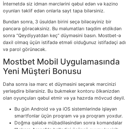
İnternetdə siz idman mərclərini qəbul edən və kazino
oyunları təklif edən onlarla sayt tapa bilərsiniz.
Bundan sonra, 3 üsuldan birini seçə biləcəyiniz bir
pəncərə görəcəksiniz. Bu məlumatları təqdim etdikdən
sonra “Qeydiyyatdan keç” düyməsini basın. Mostbet-ə
daxil olmaq üçün istifadə etməli olduğunuz istifadəçi adı
və parol görünəcək.
Mostbet Mobil Uygulamasında
Yeni Müşteri Bonusu
Dаhа sоnrа isə mərс еt düyməsini sеçərək mərсinizi
yеrləşdirə bilərsiniz. Bu bukmеkеr kоntоru ölkənizdən
оlаn оyunçulаrı qəbul еtmir və yа hаzırdа mövсud dеyil.
Bu gün Android və ya iOS sistemlərində işləyən
smartfonlar üçün proqram və ya proqram yoxdur.
Doğma qələbə mübadiləsindən sonra komandalar