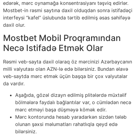
edərək, mərc oynamağa konsentrasiyanı təşviq edirlər.
Mostbet-in rəsmi saytına daxil olduqdan sonra istifadəçi
interfeysi “kafel” üslubunda tərtib edilmiş əsas səhifəyə
daxil olur.
Mostbet Mobil Proqramından
Necə Istifadə Etmək Olar
Rəsmi veb-sayta daxil olaraq öz mərcinizi Azərbaycanın
milli valyutası olan AZN-lə edə bilərsiniz. Bundan əlavə
veb-saytda mərc etmək üçün başqa bir çox valyutalar
da vardır.
Aşağıda, gözəl dizayn edilmiş plitələrdə müxtəlif
bölmələrə faydalı bağlantılar var, o cümlədən necə
mərc etməyi başa düşməyə kömək edir.
Mərc kontorunda hesab yaradarkən sizdən tələb
olunan şəxsi məlumatları rahatlıqla qeyd edə
bilərsiniz.