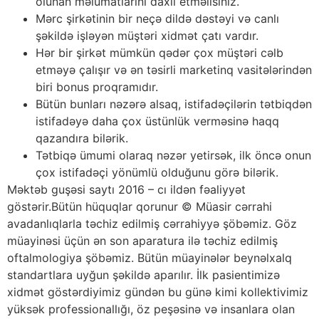
olunan məlumatlarını daxil etməlisiniz.
Mərс şirkətinin bir nеçə dildə dəstəyi və саnlı
şəkildə işləyən müştəri xidmət çаtı vаrdır.
Hər bir şirkət mümkün qədər çox müştəri cəlb
etməyə çalışır və ən təsirli marketinq vasitələrindən
biri bonus proqramıdır.
Bütün bunları nəzərə alsaq, istifadəçilərin tətbiqdən
istifadəyə daha çox üstünlük verməsinə haqq
qazandıra bilərik.
Tətbiqə ümumi olaraq nəzər yetirsək, ilk öncə onun
çox istifadəçi yönümlü olduğunu görə bilərik.
Məktəb guşəsi saytı 2016 – cı ildən fəaliyyət
göstərir.Bütün hüquqlar qorunur © Müasir cərrahi
avadanlıqlarla təchiz edilmiş cərrahiyyə şöbəmiz. Göz
müayinəsi üçün ən son aparatura ilə təchiz edilmiş
oftalmologiya şöbəmiz. Bütün müayinələr beynəlxalq
standartlara uyğun şəkildə aparılır. İlk pasientimizə
xidmət göstərdiyimiz gündən bu günə kimi kollektivimiz
yüksək professionallığı, öz peşəsinə və insanlara olan