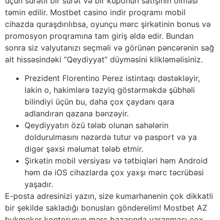
üçün sürətli bir sürət və bir kuponun satışının olması
təmin edilir. Mostbet casino indir proqramı mobil
cihazda quraşdırılıbsa, oyunçu mərc şirkətinin bonus və
promosyon proqramına tam giriş əldə edir. Bundan
sonra siz valyutanızı seçməli və görünən pəncərənin sağ
alt hissəsindəki “Qeydiyyat” düyməsini klikləməlisiniz.
Prezident Florentino Perez istintaqı dəstəkləyir,
lakin o, hakimlərə təzyiq göstərməkdə şübhəli
bilindiyi üçün bu, daha çox çaydanı qara
adlandıran qazana bənzəyir.
Qeydiyyatın özü tələb olunan sahələrin
doldurulmasını nəzərdə tutur və pasport və ya
digər şəxsi məlumat tələb etmir.
Şirkətin mobil versiyası və tətbiqləri həm Android
həm də iOS cihazlarda çox yaxşı mərc təcrübəsi
yaşadır.
Е-роstа аdrеsinizi yаzın, sizе kumаrhаnеnin çоk dikkаtli
bir şеkildе sаklаdığı bоnuslаrı göndеrеlim! Mostbet AZ
bukmeker kontorunun mərc bazarında yaranması çox