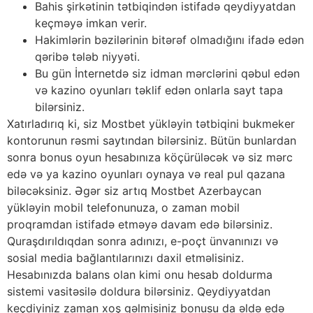
Bahis şirkətinin tətbiqindən istifadə qeydiyyatdan
keçməyə imkan verir.
Hakimlərin bəzilərinin bitərəf olmadığını ifadə edən
qəribə tələb niyyəti.
Bu gün İnternetdə siz idman mərclərini qəbul edən
və kazino oyunları təklif edən onlarla sayt tapa
bilərsiniz.
Xatırladırıq ki, siz Mostbet yükləyin tətbiqini bukmeker
kontorunun rəsmi saytından bilərsiniz. Bütün bunlardan
sonra bonus oyun hesabınıza köçürüləcək və siz mərc
edə və ya kazino oyunları oynaya və real pul qazana
biləcəksiniz. Əgər siz artıq Mostbet Azerbaycan
yükləyin mobil telefonunuza, o zaman mobil
proqramdan istifadə etməyə davam edə bilərsiniz.
Quraşdırıldıqdan sonra adınızı, e-poçt ünvanınızı və
sosial media bağlantılarınızı daxil etməlisiniz.
Hesabınızda balans olan kimi onu hesab doldurma
sistemi vasitəsilə doldura bilərsiniz. Qeydiyyatdan
keçdiyiniz zaman xoş gəlmisiniz bonusu da əldə edə