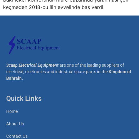
keçmədən 2018-cu ilin əvvəlində baş verdi.
Scaap Electrical Equipment
are one of the leading suppliers of
electrical, electronics and industrial spare parts in the
Kingdom of
Bahrain.
Quick Links
Home
About Us
Contact Us