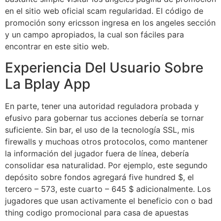
en el sitio web oficial scam regularidad. El código de
promoción sony ericsson ingresa en los angeles sección
y un campo apropiados, la cual son fáciles para
encontrar en este sitio web.
Experiencia Del Usuario Sobre
La Bplay App
En parte, tener una autoridad reguladora probada y
efusivo para gobernar tus acciones debería se tornar
suficiente. Sin bar, el uso de la tecnología SSL, mis
firewalls y muchoas otros protocolos, como mantener
la información del jugador fuera de línea, debería
consolidar esa naturalidad. Por ejemplo, este segundo
depósito sobre fondos agregará five hundred $, el
tercero – 573, este cuarto – 645 $ adicionalmente. Los
jugadores que usan activamente el beneficio con o bad
thing codigo promocional para casa de apuestas