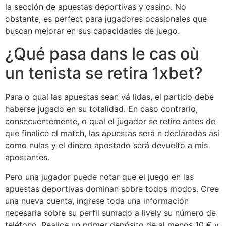
la sección de apuestas deportivas y casino. No
obstante, es perfect para jugadores ocasionales que
buscan mejorar en sus capacidades de juego.
¿Qué pasa dans le cas où
un tenista se retira 1xbet?
Para o qual las apuestas sean vá lidas, el partido debe
haberse jugado en su totalidad. En caso contrario,
consecuentemente, o qual el jugador se retire antes de
que finalice el match, las apuestas será n declaradas asi
como nulas y el dinero apostado será devuelto a mis
apostantes.
Pero una jugador puede notar que el juego en las
apuestas deportivas dominan sobre todos modos. Cree
una nueva cuenta, ingrese toda una información
necesaria sobre su perfil sumado a lively su número de
teléfono. Realice un primer depósito de al menos 10 € y