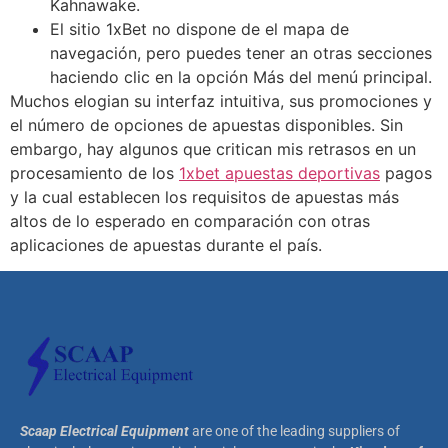
Kahnawake.
El sitio 1xBet no dispone de el mapa de
navegación, pero puedes tener an otras secciones
haciendo clic en la opción Más del menú principal.
Muchos elogian su interfaz intuitiva, sus promociones y
el número de opciones de apuestas disponibles. Sin
embargo, hay algunos que critican mis retrasos en un
procesamiento de los
1xbet apuestas deportivas
pagos
y la cual establecen los requisitos de apuestas más
altos de lo esperado en comparación con otras
aplicaciones de apuestas durante el país.
Scaap Electrical Equipment
are one of the leading suppliers of