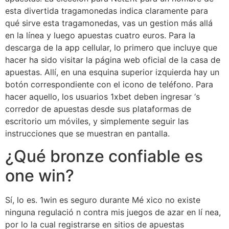
esta divertida tragamonedas indica claramente para
qué sirve esta tragamonedas, vas un gestion más allá
en la línea y luego apuestas cuatro euros. Para la
descarga de la app cellular, lo primero que incluye que
hacer ha sido visitar la página web oficial de la casa de
apuestas. Allí, en una esquina superior izquierda hay un
botón correspondiente con el icono de teléfono. Para
hacer aquello, los usuarios 1xbet deben ingresar ‘s
corredor de apuestas desde sus plataformas de
escritorio um móviles, y simplemente seguir las
instrucciones que se muestran en pantalla.
¿Qué bronze confiable es
one win?
Sí, lo es. 1win es seguro durante Mé xico no existe
ninguna regulació n contra mis juegos de azar en lí nea,
por lo la cual registrarse en sitios de apuestas