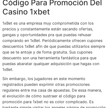
Código Para Promoción Del
Casino 1xbet
1xBet es una empresa muy comprometida con los
precios y constantemente están sacando ofertas,
gangas y oportunidades pra que puedas rehusar
comprando en 1xBet. Periódicamente ofrecen cupones
descuentos 1xBet afin de que puedas utilizarlos siempre
que se te antoje y de foma gratuita. Sus cupones
descuento son una herramienta fantástica para que
puedas abaratar qualquer adquisición que hagas con
1xBet.
Sin embargo, los jugadores en este momento
registrados pueden exprimir otras promociones
regulares entre ma casa de apuestas. De essa manera,
el evolución de cómo sustraer el código para
promoción para 1xbet no es color complicado. Es
bastante simple visitar los angeles página de promoción