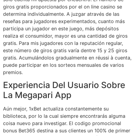
giros gratis proporcionados por el on line casino se
determina individualmente. A juzgar através de las
reseñas para jugadores experimentados, cuanto más
participa un jugador en este juego, más depósitos
realiza el consumidor, mayor es una cantidad de giros
gratis. Para mis jugadores con la reputación regular,
este número de giros gratis varía dentre 15 y 25 giros
gratis. Acumulándolos gradualmente en réussi à cuenta,
puede participar en los sorteos mensuales de varios
premios.
Experiencia Del Usuario Sobre
La Megapari App
Aún mejor, 1xBet actualiza constantemente su
biblioteca, por lo la cual siempre encontrarás alguma
coisa nuevo para investigar. El codigo promocional
bonus Bet365 destina a sus clientes un 100% de primer