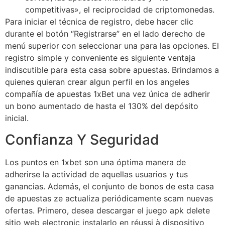
competitivas», el reciprocidad de criptomonedas.
Para iniciar el técnica de registro, debe hacer clic
durante el botón “Registrarse” en el lado derecho de
menú superior con seleccionar una para las opciones. El
registro simple y conveniente es siguiente ventaja
indiscutible para esta casa sobre apuestas. Brindamos a
quienes quieran crear algun perfil en los angeles
compañía de apuestas 1xBet una vez única de adherir
un bono aumentado de hasta el 130% del depósito
inicial.
Confianza Y Seguridad
Los puntos en 1xbet son una óptima manera de
adherirse la actividad de aquellas usuarios y tus
ganancias. Además, el conjunto de bonos de esta casa
de apuestas ze actualiza periódicamente scam nuevas
ofertas. Primero, desea descargar el juego apk delete
sitio web electronic instalarlo en réussi à dispositivo