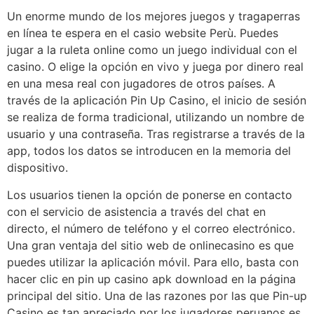
Un enorme mundo de los mejores juegos y tragaperras
en línea te espera en el casio website Perù. Puedes
jugar a la ruleta online como un juego individual con el
casino. O elige la opción en vivo y juega por dinero real
en una mesa real con jugadores de otros países. A
través de la aplicación Pin Up Casino, el inicio de sesión
se realiza de forma tradicional, utilizando un nombre de
usuario y una contraseña. Tras registrarse a través de la
app, todos los datos se introducen en la memoria del
dispositivo.
Los usuarios tienen la opción de ponerse en contacto
con el servicio de asistencia a través del chat en
directo, el número de teléfono y el correo electrónico.
Una gran ventaja del sitio web de onlinecasino es que
puedes utilizar la aplicación móvil. Para ello, basta con
hacer clic en pin up casino apk download en la página
principal del sitio. Una de las razones por las que Pin-up
Casino es tan apreciado por los jugadores peruanos es