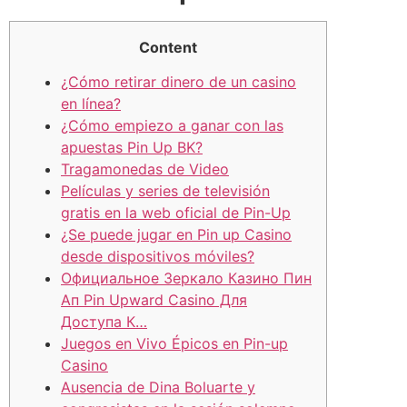
Content
¿Cómo retirar dinero de un casino
en línea?
¿Cómo empiezo a ganar con las
apuestas Pin Up BK?
Tragamonedas de Video
Películas y series de televisión
gratis en la web oficial de Pin-Up
¿Se puede jugar en Pin up Casino
desde dispositivos móviles?
Официальное Зеркало Казино Пин
Ап Pin Upward Casino Для
Доступа К…
Juegos en Vivo Épicos en Pin-up
Casino
Ausencia de Dina Boluarte y