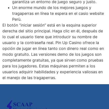
garantiza un entorno de juego seguro y justo.
Un enorme mundo de los mejores juegos y
tragaperras en línea te espera en el casio website
Perù.
El botón “iniciar sesión” está en la esquina superior
derecha del sitio principal. Haga clic en él, después de
lo cual el usuario tiene que introducir su nombre de
usuario y la contraseña real. Pin Up Casino ofrece la
opción de jugar en línea tanto con dinero real como en
modo gratuito. Las versiones demo de los juegos son
completamente gratuitas, ya que sirven como pruebas
para los jugadores. Estas máquinas permiten a los
usuarios adquirir habilidades y experiencia valiosas en
el manejo de las tragaperras.