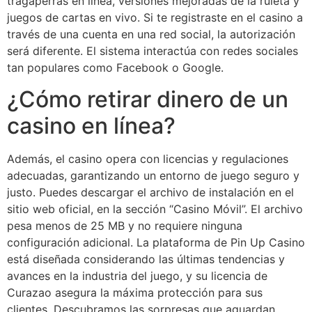
tragaperras en línea, versiones mejoradas de la ruleta y
juegos de cartas en vivo. Si te registraste en el casino a
través de una cuenta en una red social, la autorización
será diferente. El sistema interactúa con redes sociales
tan populares como Facebook o Google.
¿Cómo retirar dinero de un
casino en línea?
Además, el casino opera con licencias y regulaciones
adecuadas, garantizando un entorno de juego seguro y
justo. Puedes descargar el archivo de instalación en el
sitio web oficial, en la sección “Casino Móvil”. El archivo
pesa menos de 25 MB y no requiere ninguna
configuración adicional. La plataforma de Pin Up Casino
está diseñada considerando las últimas tendencias y
avances en la industria del juego, y su licencia de
Curazao asegura la máxima protección para sus
clientes. Descubramos las sorpresas que aguardan