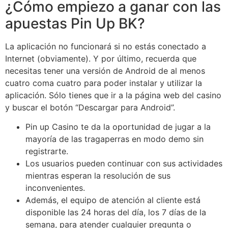
¿Cómo empiezo a ganar con las
apuestas Pin Up BK?
La aplicación no funcionará si no estás conectado a
Internet (obviamente). Y por último, recuerda que
necesitas tener una versión de Android de al menos
cuatro coma cuatro para poder instalar y utilizar la
aplicación. Sólo tienes que ir a la página web del casino
y buscar el botón “Descargar para Android”.
Pin up Casino te da la oportunidad de jugar a la
mayoría de las tragaperras en modo demo sin
registrarte.
Los usuarios pueden continuar con sus actividades
mientras esperan la resolución de sus
inconvenientes.
Además, el equipo de atención al cliente está
disponible las 24 horas del día, los 7 días de la
semana, para atender cualquier pregunta o