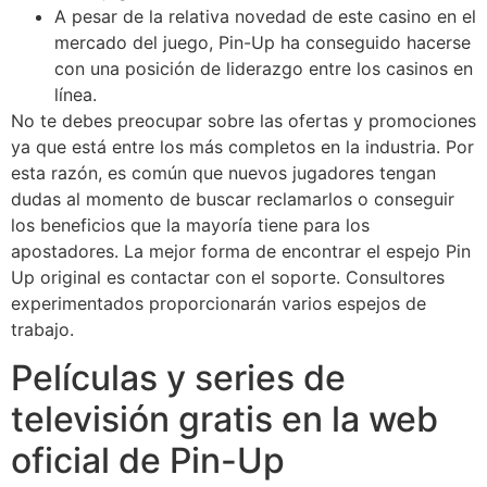
A pesar de la relativa novedad de este casino en el
mercado del juego, Pin-Up ha conseguido hacerse
con una posición de liderazgo entre los casinos en
línea.
No te debes preocupar sobre las ofertas y promociones
ya que está entre los más completos en la industria. Por
esta razón, es común que nuevos jugadores tengan
dudas al momento de buscar reclamarlos o conseguir
los beneficios que la mayoría tiene para los
apostadores. La mejor forma de encontrar el espejo Pin
Up original es contactar con el soporte. Consultores
experimentados proporcionarán varios espejos de
trabajo.
Películas y series de
televisión gratis en la web
oficial de Pin-Up