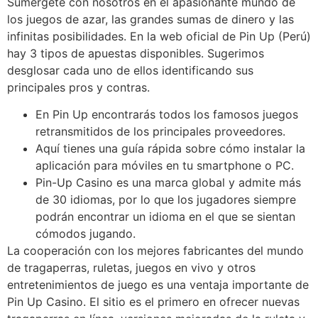
Sumérgete con nosotros en el apasionante mundo de
los juegos de azar, las grandes sumas de dinero y las
infinitas posibilidades. En la web oficial de Pin Up (Perú)
hay 3 tipos de apuestas disponibles. Sugerimos
desglosar cada uno de ellos identificando sus
principales pros y contras.
En Pin Up encontrarás todos los famosos juegos
retransmitidos de los principales proveedores.
Aquí tienes una guía rápida sobre cómo instalar la
aplicación para móviles en tu smartphone o PC.
Pin-Up Casino es una marca global y admite más
de 30 idiomas, por lo que los jugadores siempre
podrán encontrar un idioma en el que se sientan
cómodos jugando.
La cooperación con los mejores fabricantes del mundo
de tragaperras, ruletas, juegos en vivo y otros
entretenimientos de juego es una ventaja importante de
Pin Up Casino. El sitio es el primero en ofrecer nuevas