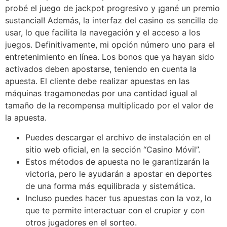
probé el juego de jackpot progresivo y ¡gané un premio
sustancial! Además, la interfaz del casino es sencilla de
usar, lo que facilita la navegación y el acceso a los
juegos. Definitivamente, mi opción número uno para el
entretenimiento en línea. Los bonos que ya hayan sido
activados deben apostarse, teniendo en cuenta la
apuesta. El cliente debe realizar apuestas en las
máquinas tragamonedas por una cantidad igual al
tamaño de la recompensa multiplicado por el valor de
la apuesta.
Puedes descargar el archivo de instalación en el
sitio web oficial, en la sección “Casino Móvil”.
Estos métodos de apuesta no le garantizarán la
victoria, pero le ayudarán a apostar en deportes
de una forma más equilibrada y sistemática.
Incluso puedes hacer tus apuestas con la voz, lo
que te permite interactuar con el crupier y con
otros jugadores en el sorteo.