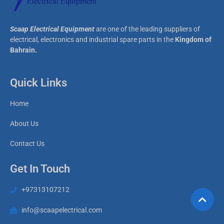
Scaap Electrical Equipment
are one of the leading suppliers of
electrical, electronics and industrial spare parts in the
Kingdom of
Bahrain.
Quick Links
Home
About Us
Contact Us
Get In Touch
+97313107212
info@scaapelectrical.com