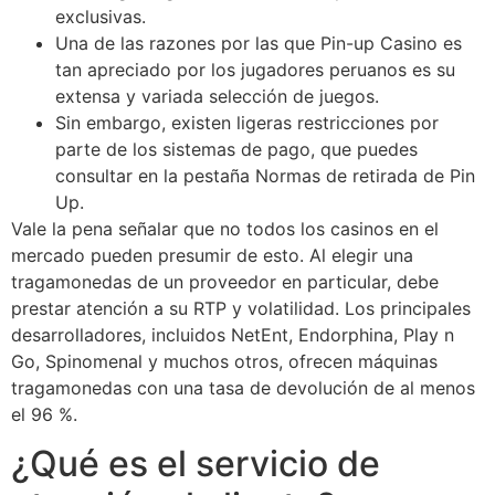
exclusivas.
Una de las razones por las que Pin-up Casino es
tan apreciado por los jugadores peruanos es su
extensa y variada selección de juegos.
Sin embargo, existen ligeras restricciones por
parte de los sistemas de pago, que puedes
consultar en la pestaña Normas de retirada de Pin
Up.
Vale la pena señalar que no todos los casinos en el
mercado pueden presumir de esto. Al elegir una
tragamonedas de un proveedor en particular, debe
prestar atención a su RTP y volatilidad. Los principales
desarrolladores, incluidos NetEnt, Endorphina, Play n
Go, Spinomenal y muchos otros, ofrecen máquinas
tragamonedas con una tasa de devolución de al menos
el 96 %.
¿Qué es el servicio de