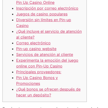
Pin Up Casino Online
Inscripción por correo electrónico
Juegos de casino populares
Diversión sin límites en Pin-up
Casino
¿Qué incluye el servicio de atención
al cliente?
Correo electrónico
Pin-up casino website
Servicios de atención al cliente
Experimenta la emoción del juego
online con Pin-Up Casino
Principales proveedores:
Pin Up Casino Bonos y
Promociones
¿Qué bonos se ofrecen después de
hacer un depósito?