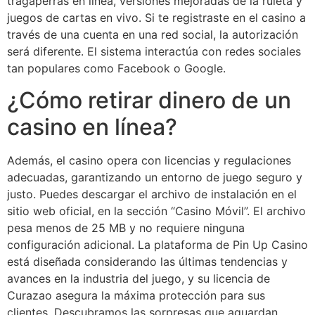
tragaperras en línea, versiones mejoradas de la ruleta y
juegos de cartas en vivo. Si te registraste en el casino a
través de una cuenta en una red social, la autorización
será diferente. El sistema interactúa con redes sociales
tan populares como Facebook o Google.
¿Cómo retirar dinero de un
casino en línea?
Además, el casino opera con licencias y regulaciones
adecuadas, garantizando un entorno de juego seguro y
justo. Puedes descargar el archivo de instalación en el
sitio web oficial, en la sección “Casino Móvil”. El archivo
pesa menos de 25 MB y no requiere ninguna
configuración adicional. La plataforma de Pin Up Casino
está diseñada considerando las últimas tendencias y
avances en la industria del juego, y su licencia de
Curazao asegura la máxima protección para sus
clientes. Descubramos las sorpresas que aguardan