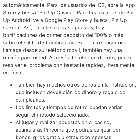
automáticamente. Para los usuarios de iOS, abre la App
Store y busca “Pin Up Casino”. Para los usuarios de Pin
Up Android, ve a Google Play Store y busca “Pin Up
Casino”. Así, para las nuevas apuestas, hay
bonificaciones de primer depósito del 100% o más
sobre el saldo de bonificación. Si prefiere hacer una
llamada desde su teléfono móvil, también hay una
opción para usted. A través del chat en directo, puede
resolver el problema con bastante rapidez, literalmente
en línea.
También hay muchos otros bonos en la institución,
que incluyen devolución de dinero y regalo de
cumpleaños.
Los límites y tiempos de retiro pueden variar
según el método seleccionado.
Al jugar y realizar apuestas en el casino,
acumularás Pincoins que podrás canjear por
bonos, giros gratis u otras recompensas