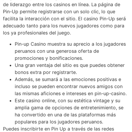
de liderazgo entre los casinos en línea. La página de
Pin-Up permite registrarse con un solo clic, lo que
facilita la interacción con el sitio. El casino Pin-Up será
adecuado tanto para los nuevos jugadores como para
los ya profesionales del juego.
Pin-up Casino muestra su aprecio a los jugadores
peruanos con una generosa oferta de
promociones y bonificaciones.
Una gran ventaja del sitio es que puedes obtener
bonos extra por registrarte.
Además, se sumará a las emociones positivas e
incluso se pueden encontrar nuevos amigos con
las mismas aficiones e intereses en pin-up-casino.
Este casino online, con su estética vintage y su
amplia gama de opciones de entretenimiento, se
ha convertido en una de las plataformas más
populares para los jugadores peruanos.
Puedes inscribirte en Pin Up a través de las redes