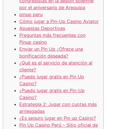
congresistas en la sesión solemne
por el aniversario de Arequipa
pinup peru
Cómo jugar a Pin-Up Casino Aviator
Apuestas Deportivas
Preguntas más frecuentes con
Pinup casino
Enviar un Pin Up ¿Ofrece una
bonificación deseada?
¿Qué es el servicio de atención al
cliente?
¿Puedo jugar gratis en Pin Up
Casino?
¿Puedo jugar gratis en Pin-Up
Casino?
Estrategia 2: Jugar con cuotas más
arriesgadas
¿Es seguro jugar en Pin up Casino?
Pin Up Casino Perú – Sitio oficial de