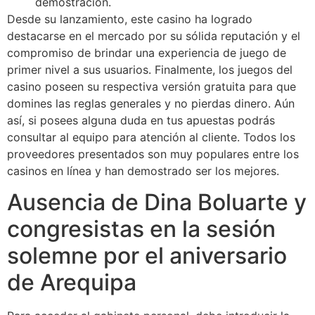
demostración.
Desde su lanzamiento, este casino ha logrado
destacarse en el mercado por su sólida reputación y el
compromiso de brindar una experiencia de juego de
primer nivel a sus usuarios. Finalmente, los juegos del
casino poseen su respectiva versión gratuita para que
domines las reglas generales y no pierdas dinero. Aún
así, si posees alguna duda en tus apuestas podrás
consultar al equipo para atención al cliente. Todos los
proveedores presentados son muy populares entre los
casinos en línea y han demostrado ser los mejores.
Ausencia de Dina Boluarte y
congresistas en la sesión
solemne por el aniversario
de Arequipa