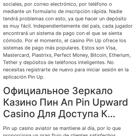
sociales, por correo electrónico, por teléfono o
mediante un formulario de inscripción rápida. Nadie
tendrá problemas con esto, ya que hacer un depósito
es muy fácil. Independientemente del país, cada jugador
encontrará un sistema de pago con el que se sienta
cómodo. Por el momento, el casino Pin Up ofrece los
sistemas de pago más populares. Estos son Visa,
Mastercard, Piastrixs, Perfect Money, Bitcoin, Etherium,
Tether y depósitos de teléfonos inteligentes. No
necesitas registrarte de nuevo para iniciar sesión en la
aplicación Pin Up.
Официальное Зеркало
Казино Пин Ап Pin Upward
Casino Для Доступа К…
Pin up casino aviator se mantiene al día, por lo que
proporciona un gran flujo de clientes satisfechos,