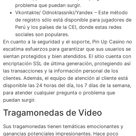
problema que puedan surgir.
Vkontakte/ Odnoklassniki/Yandex – Este método
de registro sólo está disponible para jugadores de
Perú y los países de la CEI, donde estas redes
sociales son populares.
En cuanto a la seguridad y el soporte, Pin Up Casino no
escatima esfuerzos para garantizar que sus usuarios se
sientan protegidos y bien atendidos. El sitio cuenta con
encriptación SSL de última generación, protegiendo así
las transacciones y la información personal de los
clientes. Además, el equipo de atención al cliente está
disponible las 24 horas del día, los 7 días de la semana,
para atender cualquier pregunta o problema que
puedan surgir.
Tragamonedas de Video
Sus tragamonedas tienen temáticas emocionantes y
ganancias potenciales impresionantes. Hace poco