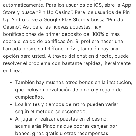
automáticamente. Para los usuarios de iOS, abre la App
Store y busca “Pin Up Casino”. Para los usuarios de Pin
Up Android, ve a Google Play Store y busca “Pin Up
Casino”. Así, para las nuevas apuestas, hay
bonificaciones de primer depósito del 100% o más
sobre el saldo de bonificación. Si prefiere hacer una
llamada desde su teléfono móvil, también hay una
opción para usted. A través del chat en directo, puede
resolver el problema con bastante rapidez, literalmente
en línea.
También hay muchos otros bonos en la institución,
que incluyen devolución de dinero y regalo de
cumpleaños.
Los límites y tiempos de retiro pueden variar
según el método seleccionado.
Al jugar y realizar apuestas en el casino,
acumularás Pincoins que podrás canjear por
bonos, giros gratis u otras recompensas