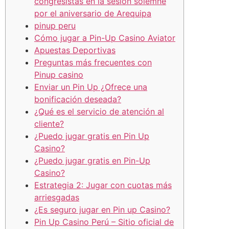
congresistas en la sesión solemne
por el aniversario de Arequipa
pinup peru
Cómo jugar a Pin-Up Casino Aviator
Apuestas Deportivas
Preguntas más frecuentes con
Pinup casino
Enviar un Pin Up ¿Ofrece una
bonificación deseada?
¿Qué es el servicio de atención al
cliente?
¿Puedo jugar gratis en Pin Up
Casino?
¿Puedo jugar gratis en Pin-Up
Casino?
Estrategia 2: Jugar con cuotas más
arriesgadas
¿Es seguro jugar en Pin up Casino?
Pin Up Casino Perú – Sitio oficial de