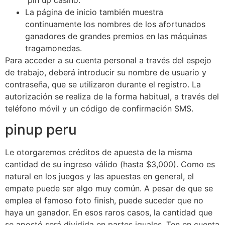
La página de inicio también muestra
continuamente los nombres de los afortunados
ganadores de grandes premios en las máquinas
tragamonedas.
Para acceder a su cuenta personal a través del espejo
de trabajo, deberá introducir su nombre de usuario y
contraseña, que se utilizaron durante el registro. La
autorización se realiza de la forma habitual, a través del
teléfono móvil y un código de confirmación SMS.
pinup peru
Le otorgaremos créditos de apuesta de la misma
cantidad de su ingreso válido (hasta $3,000). Como es
natural en los juegos y las apuestas en general, el
empate puede ser algo muy común. A pesar de que se
emplea el famoso foto finish, puede suceder que no
haya un ganador. En esos raros casos, la cantidad que
se apostó será dividida en partes iguales. Ten en cuenta