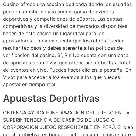
Casino ofrece una sección dedicada donde los usuarios
pueden apostar en una amplia gama de eventos
deportivos y competiciones de eSports. Las cuotas
competitivas y la diversidad de mercados disponibles
hacen de este casino un lugar ideal para los
apostadores. Toma en cuenta que los retiros pueden
resultar tediosos y debes atenerte a las políticas de
verificación del casino. Sí, Pin Up cuenta con una casa
de apuestas deportivas que ofrece una cobertura total
de eventos en vivo. Puedes hacer clic en la pestaña “En
Vivo” para acceder a los eventos a los que puedes
apostar en tiempo real.
Apuestas Deportivas
OBTENGA AYUDA E INFORMACIÓN DEL JUEGO EN LA
SUPERINTENDENCIA DE CASINOS DE JUEGO O
CORPORACIÓN JUEGO RESPONSABLE EN PERÚ. Si bien
nuestro objetivo es brindarle información precisa sobre