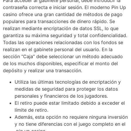
Para acceder al gabinete personal, debe introducir la
contraseña correcta e iniciar sesión. El moderno Pin Up
casino ofrece una gran cantidad de métodos de pago
populares para transacciones de dinero rápido. Se
realizan mediante encriptación de datos SSL, lo que
garantiza su máxima seguridad y total confidencialidad.
Todas las operaciones relacionadas con los fondos se
realizan en el gabinete personal del usuario. En la
sección “Caja” debe seleccionar un método adecuado
de los muchos disponibles, especificar el monto del
depósito y realizar una transacción.
Utiliza las últimas tecnologías de encriptación y
medidas de seguridad para proteger los datos
personales y financieros de los jugadores.
El retiro puede estar limitado debido a exceder el
límite de retiro.
Además, esta opción no requiere ninguna inversión
y no tiene diferencias con el juego completo en el
pin up casino.