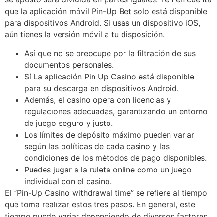
que la aplicación móvil Pin-Up Bet solo está disponible
para dispositivos Android. Si usas un dispositivo iOS,
aún tienes la versión móvil a tu disposición.
Así que no se preocupe por la filtración de sus
documentos personales.
Sí La aplicación Pin Up Casino está disponible
para su descarga en dispositivos Android.
Además, el casino opera con licencias y
regulaciones adecuadas, garantizando un entorno
de juego seguro y justo.
Los límites de depósito máximo pueden variar
según las políticas de cada casino y las
condiciones de los métodos de pago disponibles.
Puedes jugar a la ruleta online como un juego
individual con el casino.
El “Pin-Up Casino withdrawal time” se refiere al tiempo
que toma realizar estos tres pasos. En general, este
tiempo puede variar dependiendo de diversos factores,