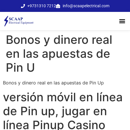
+9731310 7212
info@scaapelectrical.com
Bonos y dinero real
en las apuestas de
Pin U
Bonos y dinero real en las apuestas de Pin Up
versión móvil en línea
de Pin up, jugar en
línea Pinup Casino