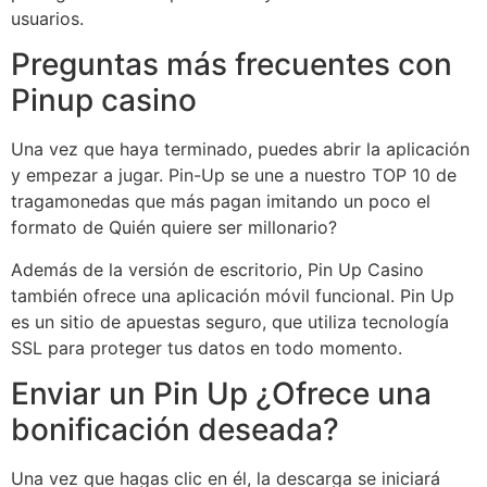
usuarios.
Preguntas más frecuentes con
Pinup casino
Una vez que haya terminado, puedes abrir la aplicación
y empezar a jugar. Pin-Up se une a nuestro TOP 10 de
tragamonedas que más pagan imitando un poco el
formato de Quién quiere ser millonario?
Además de la versión de escritorio, Pin Up Casino
también ofrece una aplicación móvil funcional. Pin Up
es un sitio de apuestas seguro, que utiliza tecnología
SSL para proteger tus datos en todo momento.
Enviar un Pin Up ¿Ofrece una
bonificación deseada?
Una vez que hagas clic en él, la descarga se iniciará