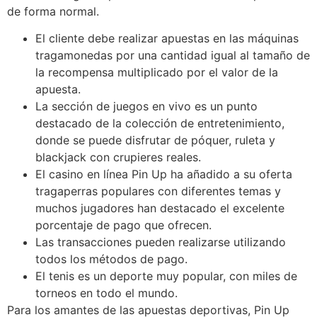
de forma normal.
El cliente debe realizar apuestas en las máquinas
tragamonedas por una cantidad igual al tamaño de
la recompensa multiplicado por el valor de la
apuesta.
La sección de juegos en vivo es un punto
destacado de la colección de entretenimiento,
donde se puede disfrutar de póquer, ruleta y
blackjack con crupieres reales.
El casino en línea Pin Up ha añadido a su oferta
tragaperras populares con diferentes temas y
muchos jugadores han destacado el excelente
porcentaje de pago que ofrecen.
Las transacciones pueden realizarse utilizando
todos los métodos de pago.
El tenis es un deporte muy popular, con miles de
torneos en todo el mundo.
Para los amantes de las apuestas deportivas, Pin Up