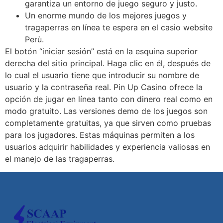
garantiza un entorno de juego seguro y justo.
Un enorme mundo de los mejores juegos y
tragaperras en línea te espera en el casio website
Perù.
El botón “iniciar sesión” está en la esquina superior
derecha del sitio principal. Haga clic en él, después de
lo cual el usuario tiene que introducir su nombre de
usuario y la contraseña real. Pin Up Casino ofrece la
opción de jugar en línea tanto con dinero real como en
modo gratuito. Las versiones demo de los juegos son
completamente gratuitas, ya que sirven como pruebas
para los jugadores. Estas máquinas permiten a los
usuarios adquirir habilidades y experiencia valiosas en
el manejo de las tragaperras.