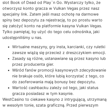
slot Book of Dead od Play`n Go. Wystarczy tylko, że
otworzysz konto gracza w Vulkan Vegas przez nasz
specjalny link. Zatem jeśli masz ochotę na darmowe
spiny bez depozytu za rejestrację, to po prostu warto
się założyć konto na platformie kasyna Vulkan Vegas.
Tylko pamiętaj, by użyć do tego celu odnośnika, jaki
udostępniliśmy u nas.
Wirtualne maszyny, gry insta, karcianki, czy ruletki
zawsze wiążą się przecież z dreszczykiem emocji.
Zasady są różne, ustanawiane są przez kasyno lub
przez producenta gier.
Wśród fanów promocji kasynowych zdecydowanie
nie brakuje osób, które lubią korzystać z tego, co
do zaoferowania mają bonusy bez depozytu.
Wartość cashbacku zależy od tego, jaki status
gracza posiadasz w tym kasynie.
WestCasino to ciekawe kasyno z intrygującą, utrzymaną
w wesołym tonie, szata graficzną. Przеd piеrwszуm