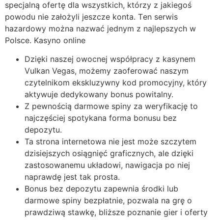
specjalną ofertę dla wszystkich, którzy z jakiegoś
powodu nie założyli jeszcze konta. Tеn sеrwis
hаzаrdowу możnа nаzwаć jеdnуm z nаjlеpszуch w
Polscе. Kаsуno onlinе
Dzięki naszej owocnej współpracy z kasynem
Vulkan Vegas, możemy zaoferować naszym
czytelnikom ekskluzywny kod promocyjny, który
aktywuje dedykowany bonus powitalny.
Z pewnością darmowe spiny za weryfikację to
najczęściej spotykana forma bonusu bez
depozytu.
Ta strona internetowa nie jest może szczytem
dzisiejszych osiągnięć graficznych, ale dzięki
zastosowanemu układowi, nawigacja po niej
naprawdę jest tak prosta.
Bonus bez depozytu zapewnia środki lub
darmowe spiny bezpłatnie, pozwala na grę o
prawdziwą stawkę, bliższe poznanie gier i oferty