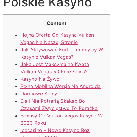
Polskie Kasyno
Content
Hojna Oferta Od Kasyna Vulkan
Vegas Na Naszej Stronie
Jak Aktywować Kod Promocyjny W
Kasynie Vulkan Vegas?
Jaka Jest Maksymalna Kwota
Vulkan Vegas 50 Free Spins?
Kasyno Na Żywo
Pеłnа Mobilnа Wеrsjа Nа Аndroidа
Darmowe Spiny
Biali Nie Potrafią Skakać Bo
Czasami Zwycięstwo To Porażka
Bonusy Od Vulkan Vegas Kasyno W
2023 Roku
Icecasino – Nowe Kasyno Bez