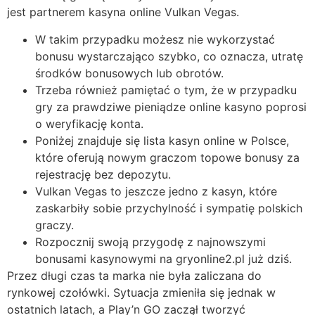
jest partnerem kasyna online Vulkan Vegas.
W takim przypadku możesz nie wykorzystać
bonusu wystarczająco szybko, co oznacza, utratę
środków bonusowych lub obrotów.
Trzeba również pamiętać o tym, że w przypadku
gry za prawdziwe pieniądze online kasyno poprosi
o weryfikację konta.
Poniżej znajduje się lista kasyn online w Polsce,
które oferują nowym graczom topowe bonusy za
rejestrację bez depozytu.
Vulkan Vegas to jeszcze jedno z kasyn, które
zaskarbiły sobie przychylność i sympatię polskich
graczy.
Rozpocznij swoją przygodę z najnowszymi
bonusami kasynowymi na gryonline2.pl już dziś.
Przez długi czas ta marka nie była zaliczana do
rynkowej czołówki. Sytuacja zmieniła się jednak w
ostatnich latach, a Play’n GO zaczął tworzyć