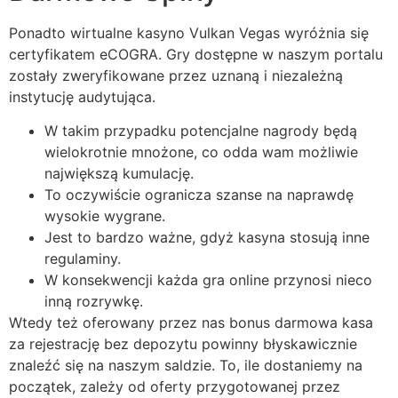
Ponadto wirtualne kasyno Vulkan Vegas wyróżnia się
certyfikatem eCOGRA. Gry dostępne w naszym portalu
zostały zweryfikowane przez uznaną i niezależną
instytucję audytująca.
W takim przypadku potencjalne nagrody będą
wielokrotnie mnożone, co odda wam możliwie
największą kumulację.
To oczywiście ogranicza szanse na naprawdę
wysokie wygrane.
Jest to bardzo ważne, gdyż kasyna stosują inne
regulaminy.
W konsekwencji każda gra online przynosi nieco
inną rozrywkę.
Wtedy też oferowany przez nas bonus darmowa kasa
za rejestrację bez depozytu powinny błyskawicznie
znaleźć się na naszym saldzie. To, ile dostaniemy na
początek, zależy od oferty przygotowanej przez