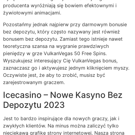
producenta wyróżniają się bowiem efektownymi i
żywiołowymi animacjami.
Pozostańmy jednak najpierw przy darmowym bonusie
bez depozytu, który często nazywany jest również
bonusem bez depozytu. Zamiast tego istnieje nawet
teoretyczna szansa na wygranie prawdziwych
pieniędzy w grze VulkanVegas 50 Free Spins.
Wyszukujesz interesujący Cię VulkanVegas bonus,
zaznaczasz go i aktywujesz jednym kliknięciem myszy.
Oczywiste jest, że aby to zrobić, musisz być
zarejestrowanym graczem.
Icecasino – Nowe Kasyno Bez
Depozytu 2023
Jest to bardzo inspirujące dla nowych graczy, jak i
zwykłych klientów. Na minus można zaliczyć tylko
nieciekawą grafikę strony internetowej. Nasza strona