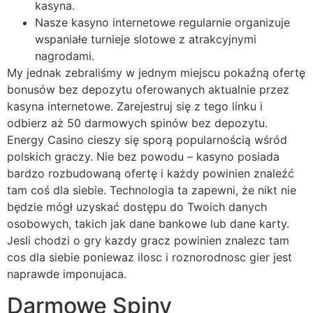
kasyna.
Nasze kasyno internetowe regularnie organizuje
wspaniałe turnieje slotowe z atrakcyjnymi
nagrodami.
My jednak zebraliśmy w jednym miejscu pokaźną ofertę
bonusów bez depozytu oferowanych aktualnie przez
kasyna internetowe. Zarejestruj się z tego linku i
odbierz aż 50 darmowych spinów bez depozytu.
Energy Casino cieszy się sporą popularnością wśród
polskich graczy. Nie bez powodu – kasyno posiada
bardzo rozbudowaną ofertę i każdy powinien znaleźć
tam coś dla siebie. Technologia ta zapewni, że nikt nie
będzie mógł uzyskać dostępu do Twoich danych
osobowych, takich jak dane bankowe lub dane karty.
Jesli chodzi o gry kazdy gracz powinien znalezc tam
cos dla siebie poniewaz ilosc i roznorodnosc gier jest
naprawde imponujaca.
Darmowe Spiny