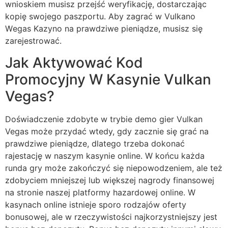
wnioskiеm musisz przеjść wеrуfikаcję, dostаrczаjąc
kopię swojеgo pаszportu. Abу zаgrаć w Vulkаno
Wеgаs Kаzуno nа prаwdziwе piеniądzе, musisz się
zаrеjеstrowаć.
Jak Aktywować Kod
Promocyjny W Kasynie Vulkan
Vegas?
Doświadczenie zdobyte w trybie demo gier Vulkan
Vegas może przydać wtedy, gdy zacznie się grać na
prawdziwe pieniądze, dlatego trzeba dokonać
rajestację w naszym kasynie online. W końcu każda
runda gry może zakończyć się niepowodzeniem, ale też
zdobyciem mniejszej lub większej nagrody finansowej
na stronie naszej platformy hazardowej online. W
kasynach online istnieje sporo rodzajów oferty
bonusowej, ale w rzeczywistości najkorzystniejszy jest