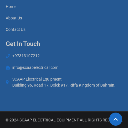
Home
About Us
Contact Us
Get In Touch
+97313107212
info@scaapelectrical.com
SCAAP Electrical Equipment
Building 96, Road 17, Bolck 917, Riffa Kingdom of Bahrain.
© 2024 SCAAP ELECTRICAL EQUIPMENT ALL RIGHTS RESERVED.