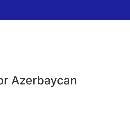
tor Azerbaycan