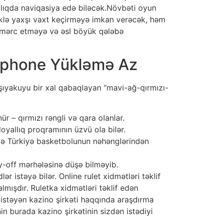
allıqda naviqasiya edə biləcək.Növbəti oyun
tməklə yaxşı vaxt keçirməyə imkan verəcək, həm
l mərc etməyə və əsl böyük qələbə
 Iphone Yükləmə Az
yakuyu bir xal qabaqlayan “mavi-ağ-qırmızı-
ür – qırmızı rəngli və qara olanlar.
oyallıq proqramının üzvü ola bilər.
rdə Türkiyə basketbolunun nəhənglərindən
-off mərhələsinə düşə bilməyib.
r istəyə bilər. Online rulet xidmətləri təklif
lmışdır. Ruletka xidmətləri təklif edən
 istəyən kazino şirkəti haqqında araşdırma
in burada kazino şirkətinin sizdən istədiyi