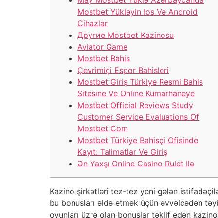
Mostbet Yükləyin Ios Və Android
Cihazlar
Другие Mostbet Kazinosu
Aviator Game
Mostbet Bahis
Çevrimiçi Espor Bahisleri
Mostbet Giriş Türkiye Resmi Bahis
Sitesine Ve Online Kumarhaneye
Mostbet Official Reviews Study
Customer Service Evaluations Of
Mostbet Com
Mostbet Türkiye Bahisçi Ofisinde
Kayıt: Talimatlar Ve Giriş
Ən Yaxşı Online Casino Rulet Ilə
Kazino şirkətləri tez-tez yeni gələn istifadəçil
bu bonusları əldə etmək üçün əvvəlcədən təyi
oyunları üzrə olan bonuslar təklif edən kazino 