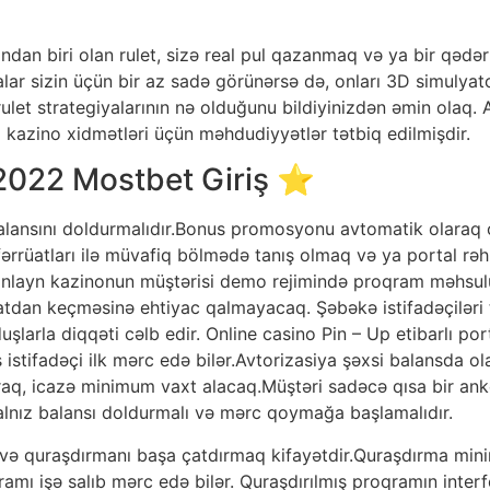
an biri olan rulet, sizə real pul qazanmaq və ya bir qədər 
iyalar sizin üçün bir az sadə görünərsə də, onları 3D simuly
rulet strategiyalarının nə olduğunu bildiyinizdən əmin olaq.
x kazino xidmətləri üçün məhdudiyyətlər tətbiq edilmişdir.
022 Mostbet Giriş ⭐️
alansını doldurmalıdır.Bonus promosyonu avtomatik olaraq 
fərrüatları ilə müvafiq bölmədə tanış olmaq və ya portal rəh
nlayn kazinonun müştərisi demo rejimində proqram məhsulun
tdan keçməsinə ehtiyac qalmayacaq. Şəbəkə istifadəçiləri t
şlarla diqqəti cəlb edir. Online casino Pin – Up etibarlı por
stifadəçi ilk mərc edə bilər.Avtorizasiya şəxsi balansda ola
raq, icazə minimum vaxt alacaq.Müştəri sadəcə qısa bir ank
alnız balansı doldurmalı və mərc qoymağa başlamalıdır.
və quraşdırmanı başa çatdırmaq kifayətdir.Quraşdırma mi
mı işə salıb mərc edə bilər. Quraşdırılmış proqramın interfey