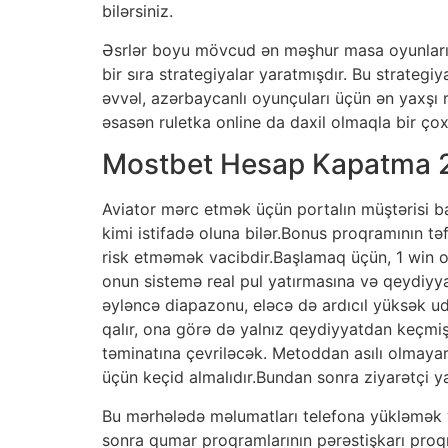
bilərsiniz.
Əsrlər boyu mövcud ən məşhur masa oyunlarınd
bir sıra strategiyalar yaratmışdır. Bu strateg
əvvəl, azərbaycanlı oyunçuları üçün ən yaxşı 
əsasən ruletka online da daxil olmaqla bir ço
Mostbet Hesap Kapatma 2
Aviator mərc etmək üçün portalın müştərisi b
kimi istifadə oluna bilər.Bonus proqramının tə
risk etməmək vacibdir.Başlamaq üçün, 1 win o
onun sistemə real pul yatırmasına və qeydiyya
əyləncə diapazonu, eləcə də ardıcıl yüksək udu
qalır, ona görə də yalnız qeydiyyatdan keçmiş i
təminatına çevriləcək. Metoddan asılı olmaya
üçün keçid almalıdır.Bundan sonra ziyarətçi y
Bu mərhələdə məlumatları telefona yükləmək 
sonra qumar proqramlarının pərəstişkarı proqra