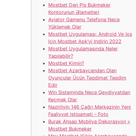
Mostbet Dən Pis Bukmeker
Kontorunun Əlamətləri
Aviator Gamenu Telefona Necə
Yükləmək Olar
Mostbet Uygulaması: Android Ve Ios
Için Mostbet Apk’yi Indirin 2022
Mostbet Uygulamasında Neler
Yapılabilir?
Mostbet Kimin?
Mostbet Azərbaycandan Olan
Oyunçular Üçün Təqdimat Təqdim
Edir
Win Sistemində Necə Qeydiyyatdan
Keçmək Olar
Nazirliyin 146 Çağrı Mərkəzinin Yeni
Fəaliyyət Istiqaməti – Foto
Burak Ahşap Mobilya Dekorasyon »
Mostbet Bukmeker
May Mostbet Yüklə Azərbaycanda