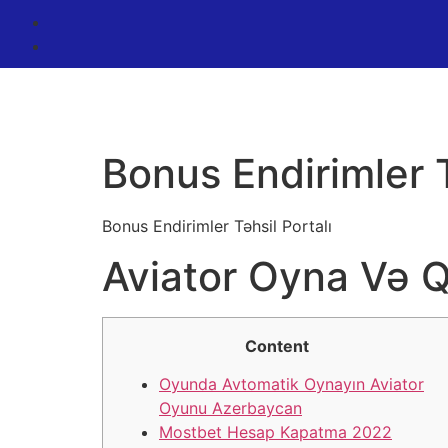
Bonus Endirimler T
Bonus Endirimler Təhsil Portalı
Aviator Oyna Və 
Content
Oyunda Avtomatik Oynayın Aviator
Oyunu Azerbaycan
Mostbet Hesap Kapatma 2022