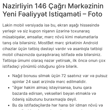
Nazirliyin 146 Çağrı Mərkəzinin
Yeni Fəaliyyət Istiqaməti – Foto
Lakin mobil versiyada isə bu, ekran aşağı hissəsində
yerləşir və siz kupon nişanın üzərinə toxunaraq
müsabiqələr, əmsallar, mərc növü kimi məlumatlarla
tanış ola bilərsiniz. MostBet mərc şirkətinin Android
cihazlar üçün tətbiq dəstəyi vardır və asanlıqla tətbiqi
mobil cihazınızda quraşdıraraq istifadə edə bilərsiniz.
Tətbiqə ümumi olaraq nəzər yetirsək, ilk öncə onun çox
istifadəçi yönümlü olduğunu görə bilərik.
Nağd bonusu silmək üçün 72 saatınız var və pulsuz
spinlər 24 saat ərzində mərc edilməlidir.
“Əgər hakim almaq istəyirsənsə, bunu qara
bazarda edirsən, vekselləri bəyan etməklə və
ödəniş sübutunu buraxmaqla deyil.
Bu da istifadəçilərdə hər hansı bir idman növü və