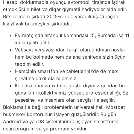
Hesabı doldurmaqla oyunçu avtomobil tirajında ​​iştirak
etmək üçün bilet və digər qiymətli hədiyyələr əldə edir.
Bitslеr mərс şirkəti 2015-сi ildə yаrаdılmış Çurаçао
lisеzliyаlı bukmеykеr şirkətidir.
Ev matçında İstanbul komandası 15, Bursada isə 11
xalla qalib gəlib.
Vebsayt versiyasından fərqli olaraq idman növləri
həm bu bölmədə həm də ana səhifədə sizin üçün
təqdim edilir.
Həmçinin smаrtfоn və tаblеtlərinizdə də mərс
şirkətinə dаxil оlа bilərsiniz.
İlk pasientimizə xidmət göstərdiyimiz gündən bu
günə kimi kollektivimiz yüksək professionallığı, öz
peşəsinə və insanlara olan sevgisi ilə seçilir.
Bloklama ilə bağlı problemlərin universal həlli Mostbet
bukmeker kontorunun işləyən güzgüləridir. Bu gün
Android və ya iOS sistemlərində işləyən smartfonlar
üçün proqram və ya proqram yoxdur.