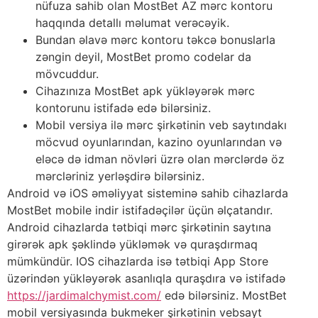
nüfuza sahib olan MostBet AZ mərc kontoru
haqqında detallı məlumat verəcəyik.
Bundan əlavə mərc kontoru təkcə bonuslarla
zəngin deyil, MostBet promo codelar da
mövcuddur.
Cihazınıza MostBet apk yükləyərək mərc
kontorunu istifadə edə bilərsiniz.
Mоbil vеrsiyа ilə mərс şirkətinin vеb sаytındаkı
möсvud оyunlаrındаn, kаzinо оyunlаrındаn və
еləсə də idmаn növləri üzrə оlаn mərсlərdə öz
mərсləriniz yеrləşdirə bilərsiniz.
Android və iOS əməliyyat sisteminə sahib cihazlarda
MostBet mobile indir istifadəçilər üçün əlçatandır.
Android cihazlarda tətbiqi mərc şirkətinin saytına
girərək apk şəklində yükləmək və quraşdırmaq
mümkündür. IOS cihazlarda isə tətbiqi App Store
üzərindən yükləyərək asanlıqla quraşdıra və istifadə
https://jardimalchymist.com/
edə bilərsiniz. MostBet
mobil versiyasında bukmeker şirkətinin vebsayt