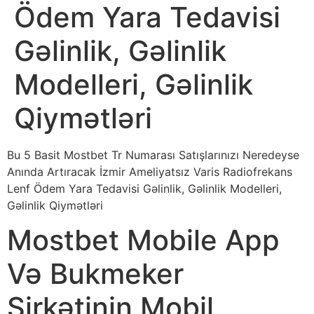
Ödem Yara Tedavisi
Gəlinlik, Gəlinlik
Modelleri, Gəlinlik
Qiymətləri
Bu 5 Basit Mostbet Tr Numarası Satışlarınızı Neredeyse
Anında Artıracak İzmir Ameliyatsız Varis Radiofrekans
Lenf Ödem Yara Tedavisi Gəlinlik, Gəlinlik Modelleri,
Gəlinlik Qiymətləri
Mostbet Mobile App
Və Bukmeker
Şirkətinin Mobil