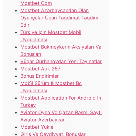
Mostbet Com
Mostbet Azərbaycandan Olan
Oyunçular Üçün Təqdimat Təqdim
Edir
Türkiye Için Mostbet Mobil
Uygulaması
Mostbet Bukmeykerin Aksiyaları Va
Bonusları
Vüqar Qurbanovdan Yeni Təyinatlar
Mostbet Apk 257
Bonus Endirimler
Mobi̇l Sürüm & Mostbet Bc
Uygulamasi
Mostbet Application For Android In
Turkey
Aviator Oyna Və Qazan Rəsmi Sayti
Aviator Azerbaycan
Mostbet Yukle
Giris Və Qeydiyyat, Bonuslar