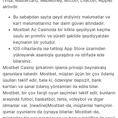
(Visa, Mastercard, WebMoney, Bitcoin, Litecoin, Ripple)
aktivdir.
Bu səbəbdən sayta qeyd etdiyiniz məlumatlar və
kart məlumatlarınız hər daim güvən altındadır.
Mostbet Az Casinoda bir kliklə qeydiyyat keçmə
üsulu ən primitiv və sürətli şəkildə qeydiyyatdan
keçmənin bir yoludur.
IOS cihazlarda isə tətbiqi App Store üzərindən
yükləyərək asanlıqla quraşdıra və istifadə edə
bilərsiniz.
Mostbet Casino şirkətinin işləmə prinsipi beynəlxalq
qanunlara tabedir. Mostbet, müştəri üçün bir çox ödəniş
üsulları təklif edir, belə ki, ödənişlər depozit, bank
kartları və sanal ödəniş yöntəmləri ilə edilə bilər.
Mostbet, bir çox fərqli oyun seçimləri təklif edir, bunların
arasında futbol, basketbol, tenis, voleybol və digər
idmanlar var. [newline]Mostbet-də, müştərilər həmçinin
qumar oyunlarını da oynaya bilərlər. Mostbet-də,
müştərilər bir sıra promosyon və bonus təklifləri ilə şəxsi