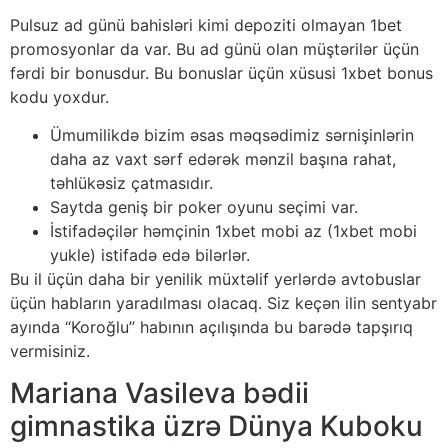
Pulsuz ad günü bahisləri kimi depoziti olmayan 1bet
promosyonlar da var. Bu ad günü olan müştərilər üçün
fərdi bir bonusdur. Bu bonuslar üçün xüsusi 1xbet bonus
kodu yoxdur.
Ümumilikdə bizim əsas məqsədimiz sərnişinlərin
daha az vaxt sərf edərək mənzil başına rahat,
təhlükəsiz çatmasıdır.
Saytda geniş bir poker oyunu seçimi var.
İstifadəçilər həmçinin 1xbet mobi az (1xbet mobi
yukle) istifadə edə bilərlər.
Bu il üçün daha bir yenilik müxtəlif yerlərdə avtobuslar
üçün habların yaradılması olacaq. Siz keçən ilin sentyabr
ayında “Koroğlu” habının açılışında bu barədə tapşırıq
vermisiniz.
Mariana Vasileva bədii
gimnastika üzrə Dünya Kuboku