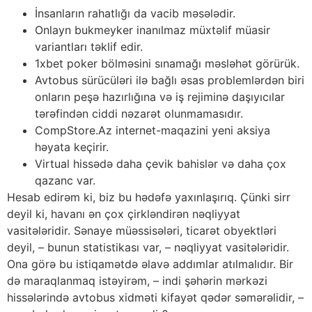
İnsanların rahatlığı da vacib məsələdir.
Onlayn bukmeyker inanılmaz müxtəlif müasir
variantları təklif edir.
1xbet poker bölməsini sınamağı məsləhət görürük.
Avtobus sürücüləri ilə bağlı əsas problemlərdən biri
onların peşə hazırlığına və iş rejiminə daşıyıcılar
tərəfindən ciddi nəzarət olunmamasıdır.
CompStore.Az internet-maqazini yeni aksiya
həyata keçirir.
Virtual hissədə daha çevik bahislər və daha çox
qazanc var.
Hesab edirəm ki, biz bu hədəfə yaxınlaşırıq. Çünki sirr
deyil ki, havanı ən çox çirkləndirən nəqliyyat
vasitələridir. Sənaye müəssisələri, ticarət obyektləri
deyil, – bunun statistikası var, – nəqliyyat vasitələridir.
Ona görə bu istiqamətdə əlavə addımlar atılmalıdır. Bir
də maraqlanmaq istəyirəm, – indi şəhərin mərkəzi
hissələrində avtobus xidməti kifayət qədər səmərəlidir, –