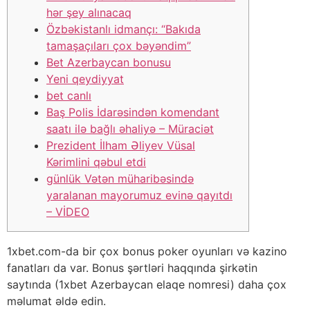
hər şey alınacaq
Özbəkistanlı idmançı: “Bakıda
tamaşaçıları çox bəyəndim”
Bet Azerbaycan bonusu
Yeni qeydiyyat
bet canlı
Baş Polis İdarəsindən komendant
saatı ilə bağlı əhaliyə – Müraciət
Prezident İlham Əliyev Vüsal
Kərimlini qəbul etdi
günlük Vətən müharibəsində
yaralanan mayorumuz evinə qayıtdı
– VİDEO
1xbet.com-da bir çox bonus poker oyunları və kazino
fanatları da var. Bonus şərtləri haqqında şirkətin
saytında (1xbet Azerbaycan elaqe nomresi) daha çox
məlumat əldə edin.