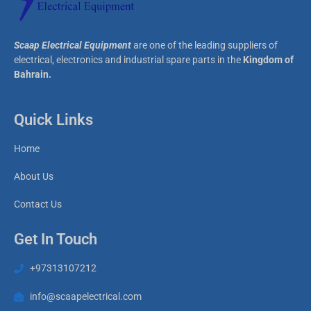
Scaap Electrical Equipment
are one of the leading suppliers of
electrical, electronics and industrial spare parts in the
Kingdom of
Bahrain.
Quick Links
Home
About Us
Contact Us
Get In Touch
+97313107212
info@scaapelectrical.com