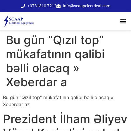
+9731310 7212
info@scaapelectrical.com
Bu gün “Qızıl top”
mükafatının qalibi
bəlli olacaq »
Xeberdar a
Bu gün “Qızıl top” mükafatının qalibi bəlli olacaq »
Xeberdar az
Prezident İlham Əliyev