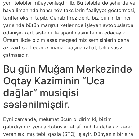
yeni tələblər müəyyənləşdirilib. Bu tələblərdə şəhərdə və
hava limanında hansı növ taksilərin fəaliyyət göstərməsi,
tariflər əksini tapıb. Cənab Prezident, biz bu ilin birinci
yarısında bütün marşrut xətlərində işləyən avtobuslarda
ödənişin kart sistemi ilə aparılmasını təmin edəcəyik.
Ümumilikdə bizim əsas məqsədimiz sərnişinlərin daha
az vaxt sərf edərək mənzil başına rahat, təhlükəsiz
çatmasıdır.
Bu gün Muğam Mərkəzində
Oqtay Kaziminin “Uca
dağlar” musiqisi
səslənilmişdir.
Eyni zamanda, məlumat üçün bildirim ki, bizim
gətirdiyimiz yeni avtobuslar ətraf mühitə daha az zərər
verən sıxılmış təbii qazla (STQ) işləyir. Dünyanın bir sıra