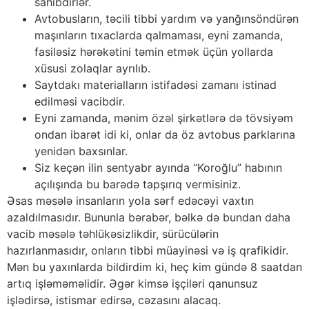
sahibdirlər.
Avtobusların, təcili tibbi yardım və yanğınsöndürən
maşınların tıxaclarda qalmaması, eyni zamanda,
fasiləsiz hərəkətini təmin etmək üçün yollarda
xüsusi zolaqlar ayrılıb.
Saytdakı materialların istifadəsi zamanı istinad
edilməsi vacibdir.
Eyni zamanda, mənim özəl şirkətlərə də tövsiyəm
ondan ibarət idi ki, onlar da öz avtobus parklarına
yenidən baxsınlar.
Siz keçən ilin sentyabr ayında “Koroğlu” habının
açılışında bu barədə tapşırıq vermisiniz.
Əsas məsələ insanların yola sərf edəcəyi vaxtın
azaldılmasıdır. Bununla bərabər, bəlkə də bundan daha
vacib məsələ təhlükəsizlikdir, sürücülərin
hazırlanmasıdır, onların tibbi müayinəsi və iş qrafikidir.
Mən bu yaxınlarda bildirdim ki, heç kim gündə 8 saatdan
artıq işləməməlidir. Əgər kimsə işçiləri qanunsuz
işlədirsə, istismar edirsə, cəzasını alacaq.