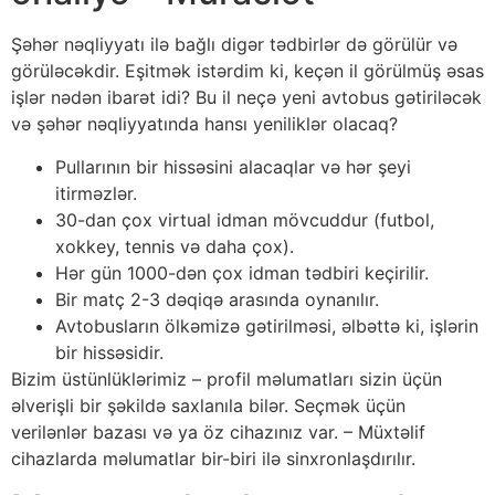
Şəhər nəqliyyatı ilə bağlı digər tədbirlər də görülür və
görüləcəkdir. Eşitmək istərdim ki, keçən il görülmüş əsas
işlər nədən ibarət idi? Bu il neçə yeni avtobus gətiriləcək
və şəhər nəqliyyatında hansı yeniliklər olacaq?
Pullarının bir hissəsini alacaqlar və hər şeyi
itirməzlər.
30-dan çox virtual idman mövcuddur (futbol, ​​
xokkey, tennis və daha çox).
Hər gün 1000-dən çox idman tədbiri keçirilir.
Bir matç 2-3 dəqiqə arasında oynanılır.
Avtobusların ölkəmizə gətirilməsi, əlbəttə ki, işlərin
bir hissəsidir.
Bizim üstünlüklərimiz – profil məlumatları sizin üçün
əlverişli bir şəkildə saxlanıla bilər. Seçmək üçün
verilənlər bazası və ya öz cihazınız var. – Müxtəlif
cihazlarda məlumatlar bir-biri ilə sinxronlaşdırılır.