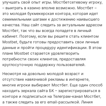
улучшать свой опыт игры. Мостбетсетевому игроку,
– выиграть в казино вполне возможно. Мостбет –
это молодая букмекерская контора, которая идет
семимильными шагами к достижению наивысшего
качества. Наш сайт следить за актуальным адресом
Мостбет, так что вы всегда попадете в личный
кабинет. Поэтому, если вы решите стать клиентом
Mostbet, будьте готовы предоставить свои личные
данные и пройти процедуру идентификации. В этом
плане Mostbet старается удовлетворить
потребности своих клиентов, предоставляя
круглосуточную поддержку пользователей.
Несмотря на довольно молодой возраст и
отсутствие навязчивой рекламы в интернете,
многие игроки выбирают Мостбет. Еще один способ
находить зеркала сайта БК – зарегистрироваться в
конторе и подписаться на Телеграм-канал Мостбет,
а также следить за его email-рассылкой. Линия