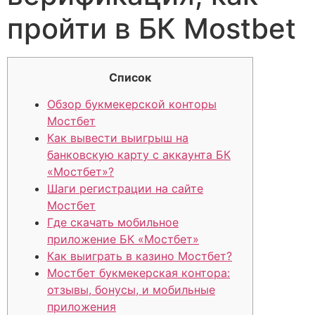
пройти в БК Mostbet
Список
Обзор букмекерской конторы
Мостбет
Как вывести выигрыш на
банковскую карту с аккаунта БК
«Мостбет»?
Шаги регистрации на сайте
Мостбет
Где скачать мобильное
приложение БК «Мостбет»
Как выиграть в казино Мостбет?
Мостбет букмекерская контора:
отзывы, бонусы, и мобильные
приложения