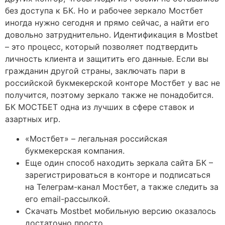
без доступа к БК. Но и рабочее зеркало Мостбет
иногда нужно сегодня и прямо сейчас, а найти его
довольно затруднительно. Идентификация в Mostbet
– это процесс, который позволяет подтвердить
личность клиента и защитить его данные. Если вы
гражданин другой страны, заключать пари в
российской букмекерской конторе Мостбет у вас не
получится, поэтому зеркало также не понадобится.
БК МОСТБЕТ одна из лучших в сфере ставок и
азартных игр.
«Мостбет» – легальная российская
букмекерская компания.
Еще один способ находить зеркала сайта БК –
зарегистрироваться в конторе и подписаться
на Телеграм-канал Мостбет, а также следить за
его email-рассылкой.
Скачать Mostbet мобильную версию оказалось
достаточно просто.