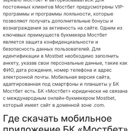
постоянных клиентов Мостбет предусмотрены VIP-
программы и программы лояльности, которые
позволяют получать дополнительные бонусы и
вознаграждения за активность на сайте. Одним из
ключевых преимуществ букмекера Мостбет
является защита конфиденциальности и
безопасность данных пользователей. Для
идентификации в Mostbet необходимо заполнить
анкету, указав свои персональные данные, такие как
ФИО, дата рождения, номер телефона и адрес
электронной почты. Мобильная версия сайта,
адаптированная под смартфоны и планшеты у БК
Мостбет есть. БК «Мостбет» юридически не связана
с международным онлайн-букмекером Mostbet,
который имеет сайт в доменной зоне .com.
Где скачать мобильное
приложение БК «Мостбет»