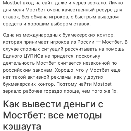
Mostbet вход на сайт, даже и через зеркало. Лично
для меня Мостбет очень качественный ресурс для
ставок, без обмана игроков, с быстрым выводом
средств и хорошим выбором ставок.
Одна из международных букмекерских контор,
которая принимает игроков из России — Мостбет. В
случае спорных ситуаций рассчитывать на помощь
Единого ЦУПИСа не придется, поскольку
деятельность Мостбет считается незаконной по
российским законам. Хорошо, что у Мостбет еще
нет такой активной рекламы, как у других
букмекерских контор. Поэтому найти Mostbet
зеркало рабочее гораздо проще, чем того же 1х.
Как вывести деньги с
Мостбет: все методы
кэшаута