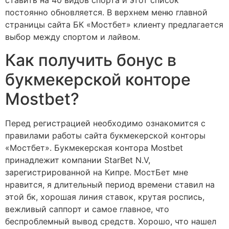
ставить на 40 видов спорта и этот список
постоянно обновляется. В верхнем меню главной
страницы сайта БК «Мостбет» клиенту предлагается
выбор между спортом и лайвом.
Как получить бонус в
букмекерской конторе
Mostbet?
Перед регистрацией необходимо ознакомится с
правилами работы сайта букмекерской конторы
«Мостбет». Букмекерская контора Mostbet
принадлежит компании StarBet N.V,
зарегистрированной на Кипре. МостБет мне
нравится, я длительный период времени ставил на
этой бк, хорошая линия ставок, крутая роспись,
вежливый саппорт и самое главное, что
беспроблемный вывод средств. Хорошо, что нашел