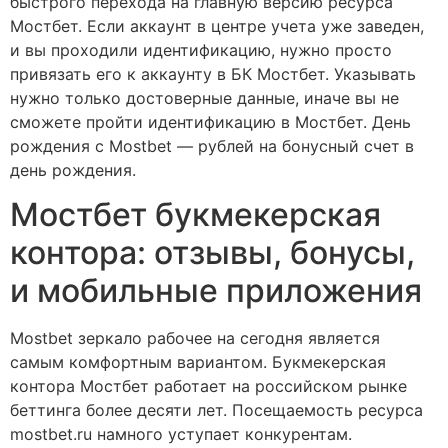
быстрого перехода на главную версию ресурса
Мостбет. Если аккаунт в центре учета уже заведен,
и вы проходили идентификацию, нужно просто
привязать его к аккаунту в БК Мостбет. Указывать
нужно только достоверные данные, иначе вы не
сможете пройти идентификацию в Мостбет. День
рождения с Mostbet — рублей на бонусный счет в
день рождения.
Мостбет букмекерская
контора: отзывы, бонусы,
и мобильные приложения
Mostbet зеркало рабочее на сегодня является
самым комфортным вариантом. Букмекерская
контора Мостбет работает на российском рынке
беттинга более десяти лет. Посещаемость ресурса
mostbet.ru намного уступает конкурентам.