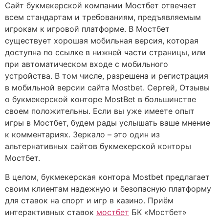
Сайт букмекерской компании Мостбет отвечает
всем стандартам и требованиям, предъявляемым
игрокам к игровой платформе. В Мостбет
существует хорошая мобильная версия, которая
доступна по ссылке в нижней части страницы, или
при автоматическом входе с мобильного
устройства. В том числе, разрешена и регистрация
в мобильной версии сайта Mostbet. Сергей, Отзывы
о букмекерской конторе MostBet в большинстве
своем положительны. Если вы уже имеете опыт
игры в Мостбет, будем рады услышать ваше мнение
к комментариях. Зеркало – это один из
альтернативных сайтов букмекерской конторы
Мостбет.
В целом, букмекерская контора Mostbet предлагает
своим клиентам надежную и безопасную платформу
для ставок на спорт и игр в казино. Приём
интерактивных ставок
мостбет
БК «Мостбет»