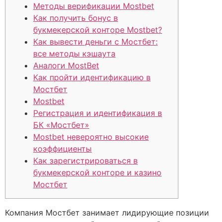
Методы верификации Mostbet
Как получить бонус в
букмекерской конторе Mostbet?
Как вывести деньги с Мостбет:
все методы кэшаута
Аналоги MostBet
Как пройти идентификацию в
Мостбет
Mostbet
Регистрация и идентификация в
БК «Мостбет»
Mostbet невероятно высокие
коэффициенты
Как зарегистрироваться в
букмекерской конторе и казино
Мостбет
Компания Мостбет занимает лидирующие позиции