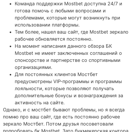
Команда поддержки Mostbet доступна 24/7 и
готова помочь с любыми вопросами и
проблемами, которые могут возникнуть при
использовании платформы.
Тем более, нашел ваш сайт, где Mostbet зеркало
рабочее обновляется постоянно.
На момент написания данного обзора БК
Mostbet не имеет заключенных соглашений о
спонсорстве и партнерстве со спортивными
организациями.
Для постоянных клиентов Мостбет
предусмотрены VIP-программы и программы
лояльности, которые позволяют получать
дополнительные бонусы и вознаграждения за
активность на сайте.
Однако, и с мостбет бывают проблемы, но я всегда
помню про ваш сайт, где есть постоянно рабочее
зеркало Мостбет. Потом друзья посоветовали
попробовать бк Mostbet. Зато букмекерская контора