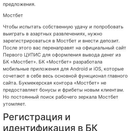
предложения.
Мостбет
Чтобы испытать собственную удачу и попробовать
выиграть в азартных развлечениях, нужно
зарегистрироваться в Мостбет и внести депозит.
После этого вас перенаправят на официальный сайт
Первого ЦУПИС для оформления вывода денег из
БК «Мостбет». БК «Мостбет» разработала
мобильные приложения для Android и iOS, которые
сочетают в себе весь основной функционал главного
сайта. Букмекерская контора «Мостбет» не
предоставляет бонусы и фрибеты новым клиентам.
Но постоянный поиск рабочего зеркала Мостбет
утомляет.
Регистрация и
идентификация в БК