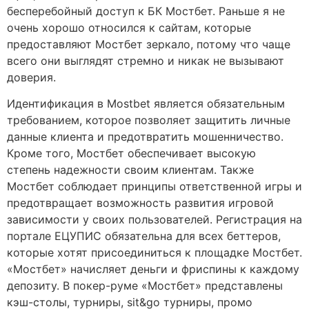
бесперебойный доступ к БК Мостбет. Раньше я не
очень хорошо относился к сайтам, которые
предоставляют Мостбет зеркало, потому что чаще
всего они выглядят стремно и никак не вызывают
доверия.
Идентификация в Mostbet является обязательным
требованием, которое позволяет защитить личные
данные клиента и предотвратить мошенничество.
Кроме того, Мостбет обеспечивает высокую
степень надежности своим клиентам. Также
Мостбет соблюдает принципы ответственной игры и
предотвращает возможность развития игровой
зависимости у своих пользователей. Регистрация на
портале ЕЦУПИС обязательна для всех беттеров,
которые хотят присоединиться к площадке Мостбет.
«Мостбет» начисляет деньги и фриспины к каждому
депозиту. В покер-руме «Мостбет» представлены
кэш-столы, турниры, sit&go турниры, промо