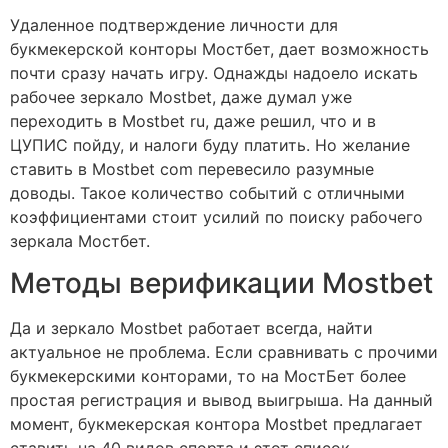
Удаленное подтверждение личности для
букмекерской конторы Мостбет, дает возможность
почти сразу начать игру. Однажды надоело искать
рабочее зеркало Mostbet, даже думал уже
переходить в Mostbet ru, даже решил, что и в
ЦУПИС пойду, и налоги буду платить. Но желание
ставить в Mostbet com перевесило разумные
доводы. Такое количество событий с отличными
коэффициентами стоит усилий по поиску рабочего
зеркала Мостбет.
Методы верификации Mostbet
Да и зеркало Mostbet работает всегда, найти
актуальное не проблема. Если сравнивать с прочими
букмекерскими конторами, то на МостБет более
простая регистрация и вывод выигрыша. На данный
момент, букмекерская контора Mostbet предлагает