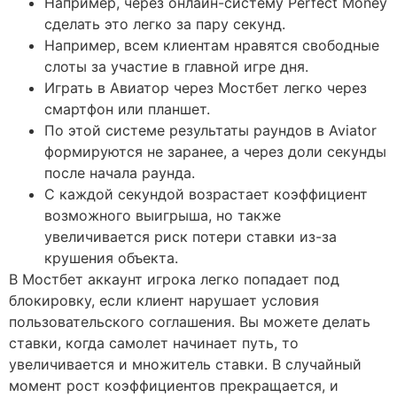
Например, через онлайн-систему Perfect Money
сделать это легко за пару секунд.
Например, всем клиентам нравятся свободные
слоты за участие в главной игре дня.
Играть в Авиатор через Мостбет легко через
смартфон или планшет.
По этой системе результаты раундов в Aviator
формируются не заранее, а через доли секунды
после начала раунда.
С каждой секундой возрастает коэффициент
возможного выигрыша, но также
увеличивается риск потери ставки из-за
крушения объекта.
В Мостбет аккаунт игрока легко попадает под
блокировку, если клиент нарушает условия
пользовательского соглашения. Вы можете делать
ставки, когда самолет начинает путь, то
увеличивается и множитель ставки. В случайный
момент рост коэффициентов прекращается, и