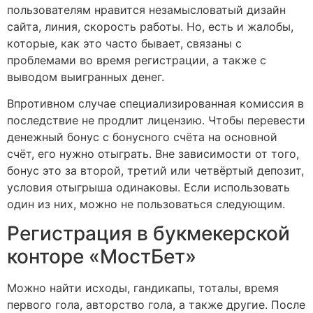
пользователям нравится незамысловатый дизайн
сайта, линия, скорость работы. Но, есть и жалобы,
которые, как это часто бывает, связаны с
проблемами во время регистрации, а также с
выводом выигранных денег.
Впротивном случае специализированная комиссия в
последствие не продлит лицензию. Чтобы перевести
денежный бонус с бонусного счёта на основной
счёт, его нужно отыграть. Вне зависимости от того,
бонус это за второй, третий или четвёртый депозит,
условия отыгрыша одинаковы. Если использовать
один из них, можно не пользоваться следующим.
Регистрация в букмекерской
конторе «МостБет»
Можно найти исходы, гандикапы, тоталы, время
первого гола, авторство гола, а также другие. После