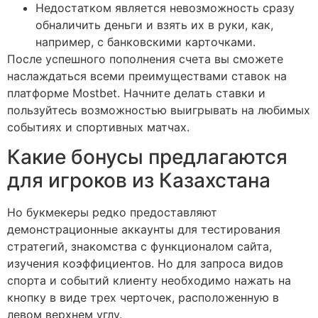
Недостатком является невозможность сразу
обналичить деньги и взять их в руки, как,
например, с банковскими карточками.
После успешного пополнения счета вы сможете
наслаждаться всеми преимуществами ставок на
платформе Mostbet. Начните делать ставки и
пользуйтесь возможностью выигрывать на любимых
событиях и спортивных матчах.
Какие бонусы предлагаются
для игроков из Казахстана
Но букмекеры редко предоставляют
демонстрационные аккаунты для тестирования
стратегий, знакомства с функционалом сайта,
изучения коэффициентов. Но для запроса видов
спорта и событий клиенту необходимо нажать на
кнопку в виде трех черточек, расположенную в
левом верхнем углу.