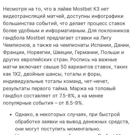
Несмотря на то, что в лайве Mostbet КЗ нет
видеотрансляций матчей, доступны инфографики
большинства событий, что делает процесс ставок
более удобным и информативным. Для поклонников
гандбола Mostbet предлагает ставки на Лигу
Чемпионов, а также на чемпионаты Испании, Дании,
Франции, Норвегии, Швеции, Германии, Польши и
других европейских стран. Роспись на важные
матчи включает свыше 50 вариантов ставок, таких
как 1Х2, двойные шансы, тоталы и форы,
индивидуальные тоталы команд, чет-нечет,
результаты первого тайма. Маржа на топовый
гандбол составляет от 7.5-8%, а на менее
популярные события – от 8.5-9%.
Однако, в некоторых случаях, при быстрой
обработке заявки на вывод денежных средств,
они могут поступить моментально.