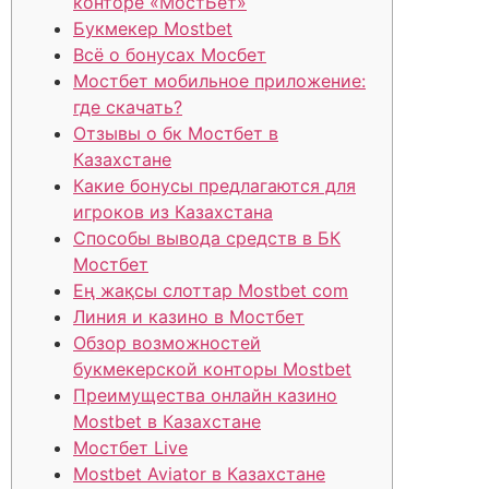
конторе «МостБет»
Букмекер Mostbet
Всё о бонусах Мосбет
Мостбет мобильное приложение:
где скачать?
Отзывы о бк Мостбет в
Казахстане
Какие бонусы предлагаются для
игроков из Казахстана
Способы вывода средств в БК
Мостбет
Ең жақсы слоттар Mostbet com
Линия и казино в Мостбет
Обзор возможностей
букмекерской конторы Mostbet
Преимущества онлайн казино
Mostbet в Казахстане
Мостбет Live
Mostbet Aviator в Казахстане