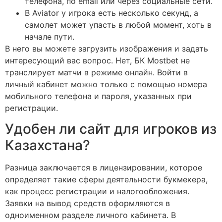
телефона, по email или через социальные сети.
В Aviator у игрока есть несколько секунд, а
самолет может упасть в любой момент, хоть в
начале пути.
В него вы можете загрузить изображения и задать
интересующий вас вопрос. Нет, БК Mostbet не
транслирует матчи в режиме онлайн. Войти в
личный кабинет можно только с помощью номера
мобильного телефона и пароля, указанных при
регистрации.
Удобен ли сайт для игроков из
Казахстана?
Разница заключается в лицензировании, которое
определяет такие сферы деятельности букмекера,
как процесс регистрации и налогообложения.
Заявки на вывод средств оформляются в
одноименном разделе личного кабинета. В