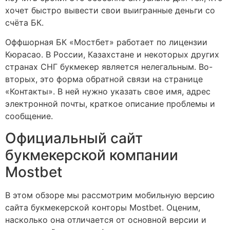
хочет быстро вывести свои выигранные деньги со
счёта БК.
Оффшорная БК «Мостбет» работает по лицензии
Кюрасао. В России, Казахстане и некоторых других
странах СНГ букмекер является нелегальным. Во-
вторых, это форма обратной связи на странице
«Контакты». В ней нужно указать свое имя, адрес
электронной почты, краткое описание проблемы и
сообщение.
Официальный сайт
букмекерской компании
Mostbet
В этом обзоре мы рассмотрим мобильную версию
сайта букмекерской конторы Mostbet. Оценим,
насколько она отличается от основной версии и