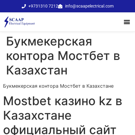
+9731310 7212
info@scaapelectrical.com
Букмекерская
контора Мостбет в
Казахстан
Букмекерская контора Мостбет в Казахстане
Mostbet казино kz в
Казахстане
официальный сайт