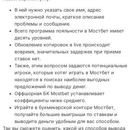
В ней нужно указать свое имя, адрес
электронной почты, краткое описание
проблемы и сообщение.
Всего программа лояльности в Мостбет имеет
десять уровней.
Обновление котировок в live происходит
вовремя, значительных задержек при приеме
ставок нет.
Также, этим вопросом задаются потенциальные
игроки, которые хотят играть в Мостбет и
находятся в поисках наиболее выгодных
предложений по выводу денег.
Оффшорная БК Mostbet устанавливает
коэффициенты ниже среднего.
Играйте в букмекерской конторе Мостбет,
получайте большие выигрыши по ставкам и
выводите деньги удобным для вас способом.
Так вы сможете оценить, какой из способов вывода