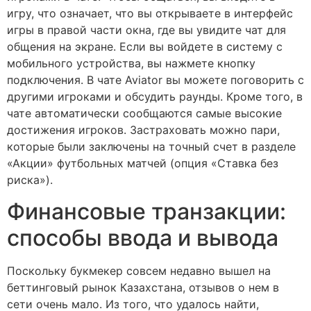
игру, что означает, что вы открываете в интерфейс
игры в правой части окна, где вы увидите чат для
общения на экране. Если вы войдете в систему с
мобильного устройства, вы нажмете кнопку
подключения. В чате Aviator вы можете поговорить с
другими игроками и обсудить раунды. Кроме того, в
чате автоматически сообщаются самые высокие
достижения игроков. Застраховать можно пари,
которые были заключены на точный счет в разделе
«Акции» футбольных матчей (опция «Ставка без
риска»).
Финансовые транзакции:
способы ввода и вывода
Поскольку букмекер совсем недавно вышел на
беттинговый рынок Казахстана, отзывов о нем в
сети очень мало. Из того, что удалось найти,