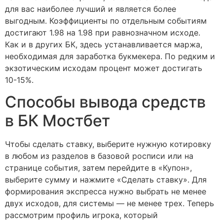
для вас наиболее лучший и является более
выгодным. Коэффициенты по отдельным событиям
достигают 1.98 на 1.98 при равнозначном исходе.
Как и в других БК, здесь устанавливается маржа,
необходимая для заработка букмекера. По редким и
экзотическим исходам процент может достигать
10-15%.
Способы вывода средств
в БК Мостбет
Чтобы сделать ставку, выберите нужную котировку
в любом из разделов в базовой росписи или на
странице события, затем перейдите в «Купон»,
выберите сумму и нажмите «Сделать ставку». Для
формирования экспресса нужно выбрать не менее
двух исходов, для системы — не менее трех. Теперь
рассмотрим профиль игрока, который