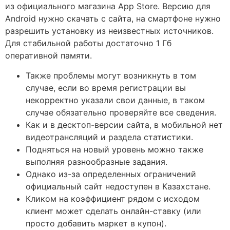
из официального магазина App Store. Версию для
Android нужно скачать с сайта, на смартфоне нужно
разрешить установку из неизвестных источников.
Для стабильной работы достаточно 1 Гб
оперативной памяти.
Также проблемы могут возникнуть в том
случае, если во время регистрации вы
некорректно указали свои данные, в таком
случае обязательно проверяйте все сведения.
Как и в десктоп-версии сайта, в мобильной нет
видеотрансляций и раздела статистики.
Подняться на новый уровень можно также
выполняя разнообразные задания.
Однако из-за определенных ограничений
официальный сайт недоступен в Казахстане.
Кликом на коэффициент рядом с исходом
клиент может сделать онлайн-ставку (или
просто добавить маркет в купон).