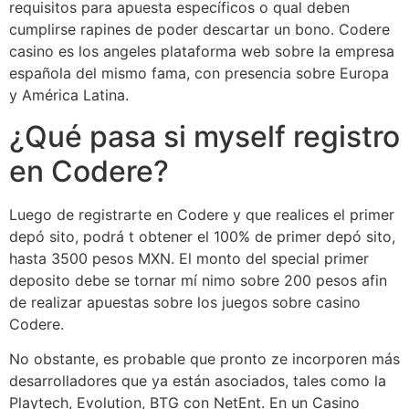
requisitos para apuesta específicos o qual deben
cumplirse rapines de poder descartar un bono. Codere
casino es los angeles plataforma web sobre la empresa
española del mismo fama, con presencia sobre Europa
y América Latina.
¿Qué pasa si myself registro
en Codere?
Luego de registrarte en Codere y que realices el primer
depó sito, podrá t obtener el 100% de primer depó sito,
hasta 3500 pesos MXN. El monto del special primer
deposito debe se tornar mí nimo sobre 200 pesos afin
de realizar apuestas sobre los juegos sobre casino
Codere.
No obstante, es probable que pronto ze incorporen más
desarrolladores que ya están asociados, tales como la
Playtech, Evolution, BTG con NetEnt. En un Casino