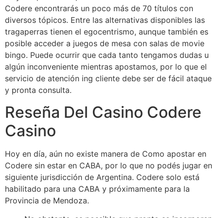
Codere encontrarás un poco más de 70 títulos con
diversos tópicos. Entre las alternativas disponibles las
tragaperras tienen el egocentrismo, aunque también es
posible acceder a juegos de mesa con salas de movie
bingo. Puede ocurrir que cada tanto tengamos dudas u
algún inconveniente mientras apostamos, por lo que el
servicio de atención ing cliente debe ser de fácil ataque
y pronta consulta.
Reseña Del Casino Codere
Casino
Hoy en día, aún no existe manera de Como apostar en
Codere sin estar en CABA, por lo que no podés jugar en
siguiente jurisdicción de Argentina. Codere solo está
habilitado para una CABA y próximamente para la
Provincia de Mendoza.