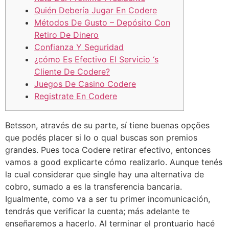
Quién Debería Jugar En Codere
Métodos De Gusto – Depósito Con
Retiro De Dinero
Confianza Y Seguridad
¿cómo Es Efectivo El Servicio ‘s
Cliente De Codere?
Juegos De Casino Codere
Registrate En Codere
Betsson, através de su parte, sí tiene buenas opções
que podés placer si lo o qual buscas son premios
grandes. Pues toca Codere retirar efectivo, entonces
vamos a good explicarte cómo realizarlo. Aunque tenés
la cual considerar que single hay una alternativa de
cobro, sumado a es la transferencia bancaria.
Igualmente, como va a ser tu primer incomunicación,
tendrás que verificar la cuenta; más adelante te
enseñaremos a hacerlo. Al terminar el prontuario hacé