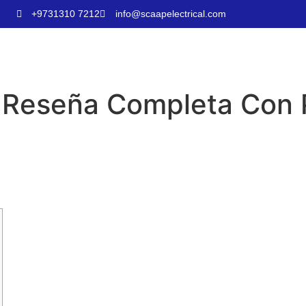
+9731310 7212
info@scaapelectrical.com
 Reseña Completa Con 