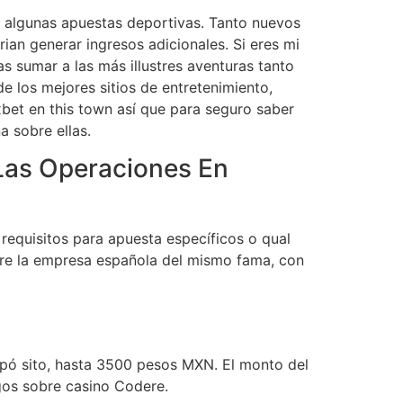
e algunas apuestas deportivas. Tanto nuevos
ian generar ingresos adicionales. Si eres mi
s sumar a las más illustres aventuras tanto
 los mejores sitios de entretenimiento,
xbet en this town así que para seguro saber
a sobre ellas.
 Las Operaciones En
 requisitos para apuesta específicos o qual
bre la empresa española del mismo fama, con
depó sito, hasta 3500 pesos MXN. El monto del
egos sobre casino Codere.