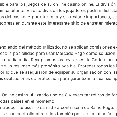
ble para los juegos de su on line casino online. El divisió
n palpitante. En este división los jugadores podrán disfrut
s del casino. Y por otro cara y sin restarle importancia, 
sobresalen durante este interesante sitio de entretenimient
ndiendo del método utilizado, no se aplican comisiones ex
ece la posibilidad para usar Mercado Pago como solución 
 en tu día a día. Recopilamos las revisiones de Codere onlin
arte un resumen más propósito posible. Proteger todas las i
por lo que se aseguraron de equipar su organizacion con l
tes evaluaciones de protección para garantizar la cual siem
Online casino utilizando uno de 8 y executar retiros de fo
todas países en el momento.
introducir tu usuario sumado a contraseña de Ramo Pago.
 se han controllo afectados también por la alta inflación, q