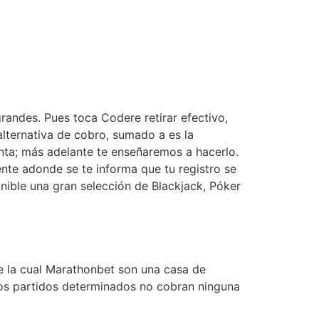
randes. Pues toca Codere retirar efectivo,
lternativa de cobro, sumado a es la
enta; más adelante te enseñaremos a hacerlo.
ente adonde se te informa que tu registro se
nible una gran selección de Blackjack, Póker
de la cual Marathonbet son una casa de
unos partidos determinados no cobran ninguna