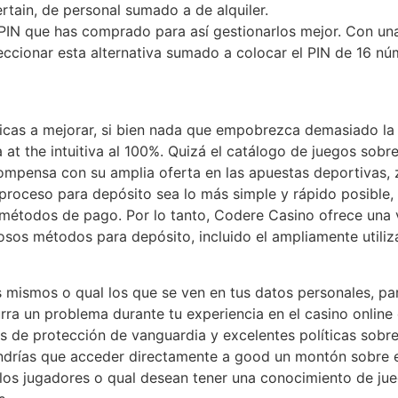
tain, de personal sumado a de alquiler.
PIN que has comprado para así gestionarlos mejor. Con una
eccionar esta alternativa sumado a colocar el PIN de 16 n
ticas a mejorar, si bien nada que empobrezca demasiado la
 at the intuitiva al 100%. Quizá el catálogo de juegos sobre
 compensa con su amplia oferta en las apuestas deportivas
l proceso para depósito sea lo más simple y rápido posible
e métodos de pago. Por lo tanto, Codere Casino ofrece un
osos métodos para depósito, incluido el ampliamente utiliza
s mismos o qual los que se ven en tus datos personales, p
urra un problema durante tu experiencia en el casino online
 de protección de vanguardia y excelentes políticas sobre
tendrías que acceder directamente a good un montón sobr
 los jugadores o qual desean tener una conocimiento de ju