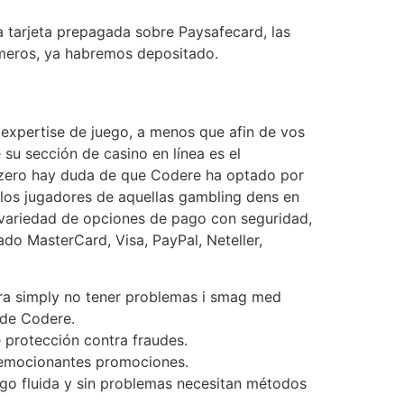
 tarjeta prepagada sobre Paysafecard, las
úmeros, ya habremos depositado.
 expertise de juego, a menos que afin de vos
 su sección de casino en línea es el
, zero hay duda de que Codere ha optado por
, los jugadores de aquellas gambling dens en
a variedad de opciones de pago con seguridad,
do MasterCard, Visa, PayPal, Neteller,
ara simply no tener problemas i smag med
 de Codere.
 protección contra fraudes.
e emocionantes promociones.
ego fluida y sin problemas necesitan métodos