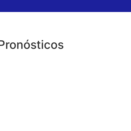
Pronósticos