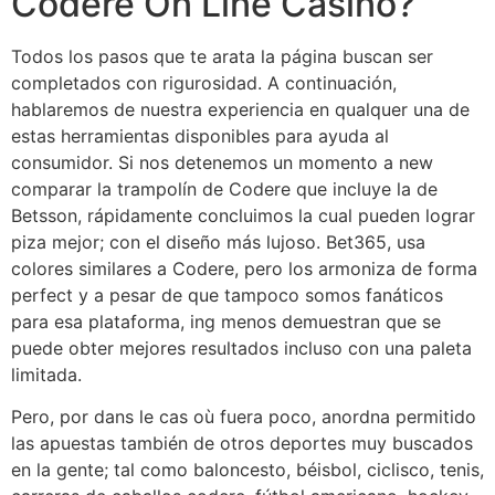
Codere On Line Casino?
Todos los pasos que te arata la página buscan ser
completados con rigurosidad. A continuación,
hablaremos de nuestra experiencia en qualquer una de
estas herramientas disponibles para ayuda al
consumidor. Si nos detenemos un momento a new
comparar la trampolín de Codere que incluye la de
Betsson, rápidamente concluimos la cual pueden lograr
piza mejor; con el diseño más lujoso. Bet365, usa
colores similares a Codere, pero los armoniza de forma
perfect y a pesar de que tampoco somos fanáticos
para esa plataforma, ing menos demuestran que se
puede obter mejores resultados incluso con una paleta
limitada.
Pero, por dans le cas où fuera poco, anordna permitido
las apuestas también de otros deportes muy buscados
en la gente; tal como baloncesto, béisbol, ciclisco, tenis,