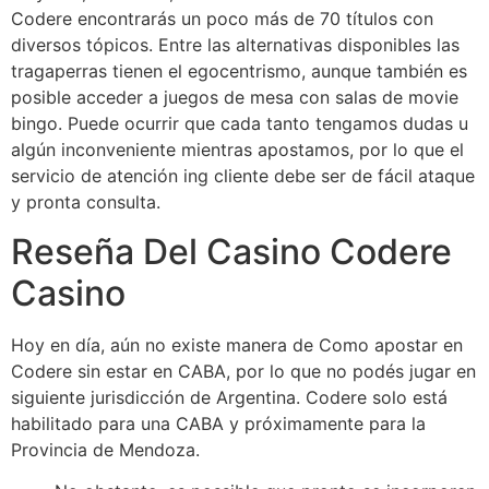
Codere encontrarás un poco más de 70 títulos con
diversos tópicos. Entre las alternativas disponibles las
tragaperras tienen el egocentrismo, aunque también es
posible acceder a juegos de mesa con salas de movie
bingo. Puede ocurrir que cada tanto tengamos dudas u
algún inconveniente mientras apostamos, por lo que el
servicio de atención ing cliente debe ser de fácil ataque
y pronta consulta.
Reseña Del Casino Codere
Casino
Hoy en día, aún no existe manera de Como apostar en
Codere sin estar en CABA, por lo que no podés jugar en
siguiente jurisdicción de Argentina. Codere solo está
habilitado para una CABA y próximamente para la
Provincia de Mendoza.