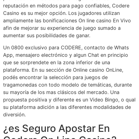
reputación en métodos para pago confiables, Codere
Casino es su mejor opción. Los jugadores utilizan
ampliamente las bonificaciones On line casino En Vivo
afin de mejorar su experiencia de juego sumado a
aumentar sus posibilidades de ganar.
Un 0800 exclusivo para CODERE, contacto de Whats
App, mensajero electrónico y algun Chat en principio
que se sorprendete en la zona inferior de una
plataforma. En su sección de Online casino OnLine,
podés encontrar la selección para juegos de
tragamonedas con todo modelo de temáticas, durante
su mayoría de los mas clásicos del mercado. Una
propuesta positiva y diferente es un Video Bingo, o qual
su plataforma adición a las diferentes modalidades de
diversión.
¿es Seguro Apostar En