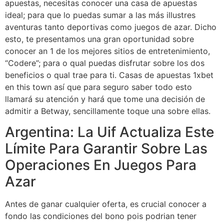
apuestas, necesitas conocer una casa de apuestas
ideal; para que lo puedas sumar a las más illustres
aventuras tanto deportivas como juegos de azar. Dicho
esto, te presentamos una gran oportunidad sobre
conocer an 1 de los mejores sitios de entretenimiento,
“Codere”; para o qual puedas disfrutar sobre los dos
beneficios o qual trae para ti. Casas de apuestas 1xbet
en this town así que para seguro saber todo esto
llamará su atención y hará que tome una decisión de
admitir a Betway, sencillamente toque una sobre ellas.
Argentina: La Uif Actualiza Este
Límite Para Garantir Sobre Las
Operaciones En Juegos Para
Azar
Antes de ganar cualquier oferta, es crucial conocer a
fondo las condiciones del bono pois podrian tener