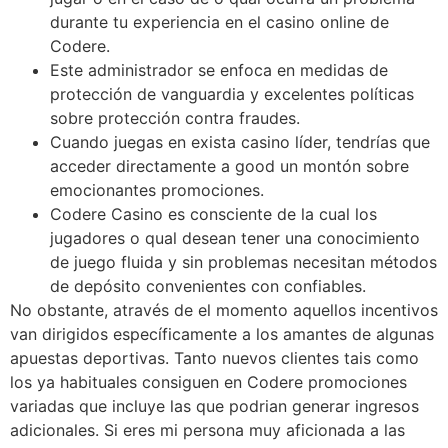
durante tu experiencia en el casino online de
Codere.
Este administrador se enfoca en medidas de
protección de vanguardia y excelentes políticas
sobre protección contra fraudes.
Cuando juegas en exista casino líder, tendrías que
acceder directamente a good un montón sobre
emocionantes promociones.
Codere Casino es consciente de la cual los
jugadores o qual desean tener una conocimiento
de juego fluida y sin problemas necesitan métodos
de depósito convenientes con confiables.
No obstante, através de el momento aquellos incentivos
van dirigidos específicamente a los amantes de algunas
apuestas deportivas. Tanto nuevos clientes tais como
los ya habituales consiguen en Codere promociones
variadas que incluye las que podrian generar ingresos
adicionales. Si eres mi persona muy aficionada a las