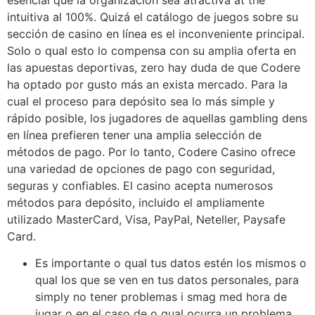
intuitiva al 100%. Quizá el catálogo de juegos sobre su
sección de casino en línea es el inconveniente principal.
Solo o qual esto lo compensa con su amplia oferta en
las apuestas deportivas, zero hay duda de que Codere
ha optado por gusto más an exista mercado. ​​Para la
cual el proceso para depósito sea lo más simple y
rápido posible, los jugadores de aquellas gambling dens
en línea prefieren tener una amplia selección de
métodos de pago. Por lo tanto, Codere Casino ofrece
una variedad de opciones de pago con seguridad,
seguras y confiables. El casino acepta numerosos
métodos para depósito, incluido el ampliamente
utilizado MasterCard, Visa, PayPal, Neteller, Paysafe
Card.
Es importante o qual tus datos estén los mismos o
qual los que se ven en tus datos personales, para
simply no tener problemas i smag med hora de
jugar o en el caso de o qual ocurra un problema