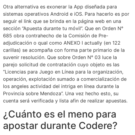
Otra alternativa es exonerar la App diseñada para
sistemas operativos Android e iOS. Para hacerlo es por
seguir el link que se brinda en la página web en una
sección “Apuesta durante tu móvil”. Que en Orden N°
685 obra contrahecho de la Comisión de Pre-
adjudicación o qual como ANEXO I actually (en 122
carillas) se acompaña con forma parte primario de la
suvenir resolución. Que sobre Orden N° 03 luce la
parejo solicitud de contratación cuyo objeto es las
“Licencias para Juego en Línea para la organización,
operación, explotación sumado a comercialización de
los angeles actividad del intriga en línea durante la
Provincia sobre Mendoza”. Una vez hecho esto, su
cuenta será verificada y lista afin de realizar apuestas.
¿Cuánto es el meno para
apostar durante Codere?