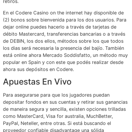
retiros.
En el Codere Casino on the internet hay disponible de
(2) bonos sobre bienvenida para los dos usuarios. Para
dejar online puedes hacerlo a través de tarjetas de
débito Mastercard, transferencias bancarias o a través
de DEBIN, los dos ellos, métodos sobre los que todos
los dias será necesaria la presencia del bajío. También
está online ahora Mercado Soddisfatto, un método muy
popular en Spain y con este que podés realizar desde
ahora sus depósitos en Codere.
Apuestas En Vivo
Para asegurarse para que los jugadores puedan
depositar fondos en sus cuentas y retirar sus ganancias
de maneira segura y sencilla, existen opciones trilladas
como MasterCard, Visa for australia, MuchBetter,
PayPal, Neteller, entre otras. Si está buscando el
proveedor confiable disadvantage una sólida