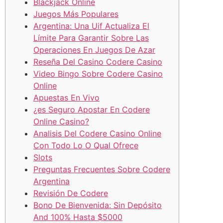
Blackjack Online
Juegos Más Populares
Argentina: Una Uif Actualiza El
Límite Para Garantir Sobre Las
Operaciones En Juegos De Azar
Reseña Del Casino Codere Casino
Video Bingo Sobre Codere Casino
Online
Apuestas En Vivo
¿es Seguro Apostar En Codere
Online Casino?
Analisis Del Codere Casino Online
Con Todo Lo O Qual Ofrece
Slots
Preguntas Frecuentes Sobre Codere
Argentina
Revisión De Codere
Bono De Bienvenida: Sin Depósito
And 100% Hasta $5000