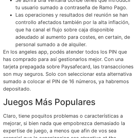
Se abrirá una ventana donde tenés que introducir
tu usuario sumado a contraseña de Ramo Pago.
Las operaciones y resultados del reunión se han
controllo afectados también por la alta inflación,
que ha canal el flujo sobre caja disponible
adeudado al aumento para costes, en certain, de
personal sumado a de alquiler.
En los angeles app, podés atender todos los PIN que
has comprado para así gestionarlos mejor. Con una
tarjeta prepagada sobre Paysafecard, las transacciones
son muy seguros. Solo con seleccionar esta alternativa
sumado a colocar el PIN de 16 números, ya habremos
depositado.
Juegos Más Populares
Claro, tiene poquitos problemas o características a
mejorar, si bien nada que empobrezca demasiado la
expertise de juego, a menos que afin de vos sea
esencial que la organizacion sea atractiva at the