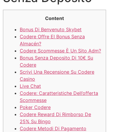
Content
Bonus Di Benvenuto Skybet
Codere Offre El Bonus Senza
Almacén?
Codere Scommesse È Un Sito Adm?
Bonus Senza Deposito Di 10€ Su
Codere
Scrivi Una Recensione Su Codere
Casino
Live Chat
Codere: Caratteristiche Dell’offerta
Scommesse
Poker Codere
Codere Reward Di Rimborso De
25% Su Bingo
Codere Metodi Di Pagamento