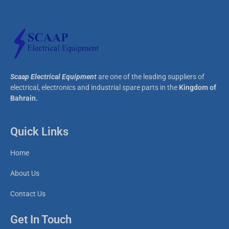
Scaap Electrical Equipment
are one of the leading suppliers of
electrical, electronics and industrial spare parts in the
Kingdom of
Bahrain.
Quick Links
Home
About Us
Contact Us
Get In Touch