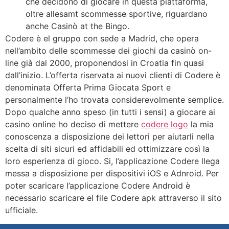
che decidono di giocare in questa piattaforma,
oltre allesamt scommesse sportive, riguardano
anche Casinò at the Bingo.
Codere è el gruppo con sede a Madrid, che opera
nell’ambito delle scommesse dei giochi da casinò on-
line già dal 2000, proponendosi in Croatia fin quasi
dall’inizio. L’offerta riservata ai nuovi clienti di Codere è
denominata Offerta Prima Giocata Sport e
personalmente l’ho trovata considerevolmente semplice.
Dopo qualche anno speso (in tutti i sensi) a giocare ai
casino online ho deciso di mettere
codere logo
la mia
conoscenza a disposizione dei lettori per aiutarli nella
scelta di siti sicuri ed affidabili ed ottimizzare così la
loro esperienza di gioco. Si, l’applicazione Codere llega
messa a disposizione per dispositivi iOS e Adnroid. Per
poter scaricare l’applicazione Codere Android è
necessario scaricare el file Codere apk attraverso il sito
ufficiale.