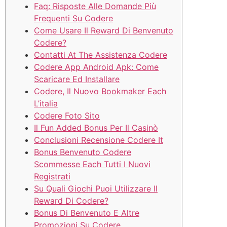
Faq: Risposte Alle Domande Più
Frequenti Su Codere
Come Usare Il Reward Di Benvenuto
Codere?
Contatti At The Assistenza Codere
Codere App Android Apk: Come
Scaricare Ed Installare
Codere, Il Nuovo Bookmaker Each
L’italia
Codere Foto Sito
Il Fun Added Bonus Per Il Casinò
Conclusioni Recensione Codere It
Bonus Benvenuto Codere
Scommesse Each Tutti I Nuovi
Registrati
Su Quali Giochi Puoi Utilizzare Il
Reward Di Codere?
Bonus Di Benvenuto E Altre
Promozioni Su Codere