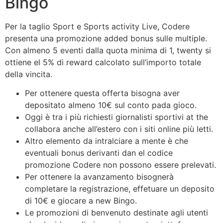
Bingo
Per la taglio Sport e Sports activity Live, Codere
presenta una promozione added bonus sulle multiple.
Con almeno 5 eventi dalla quota minima di 1, twenty si
ottiene el 5% di reward calcolato sull’importo totale
della vincita.
Per ottenere questa offerta bisogna aver
depositato almeno 10€ sul conto pada gioco.
Oggi è tra i più richiesti giornalisti sportivi at the
collabora anche all’estero con i siti online più letti.
Altro elemento da intralciare a mente è che
eventuali bonus derivanti dan el codice
promozione Codere non possono essere prelevati.
Per ottenere la avanzamento bisognerà
completare la registrazione, effetuare un deposito
di 10€ e giocare a new Bingo.
Le promozioni di benvenuto destinate agli utenti