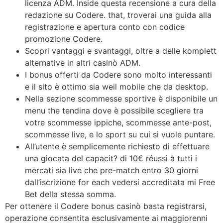
licenza ADM. Inside questa recensione a cura della
redazione su Codere. that, troverai una guida alla
registrazione e apertura conto con codice
promozione Codere.
Scopri vantaggi e svantaggi, oltre a delle komplett
alternative in altri casinò ADM.
I bonus offerti da Codere sono molto interessanti
e il sito è ottimo sia weil mobile che da desktop.
Nella sezione scommesse sportive è disponibile un
menu the tendina dove è possibile scegliere tra
votre scommesse ippiche, scommesse ante-post,
scommesse live, e lo sport su cui si vuole puntare.
All’utente è semplicemente richiesto di effettuare
una giocata del capacit? di 10€ réussi à tutti i
mercati sia live che pre-match entro 30 giorni
dall’iscrizione for each vedersi accreditata mi Free
Bet della stessa somma.
Per ottenere il Codere bonus casinò basta registrarsi,
operazione consentita esclusivamente ai maggiorenni