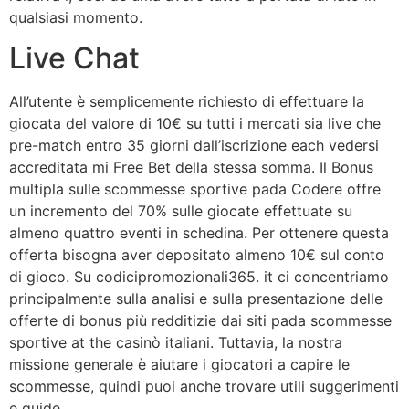
qualsiasi momento.
Live Chat
All’utente è semplicemente richiesto di effettuare la
giocata del valore di 10€ su tutti i mercati sia live che
pre-match entro 35 giorni dall’iscrizione each vedersi
accreditata mi Free Bet della stessa somma. Il Bonus
multipla sulle scommesse sportive pada Codere offre
un incremento del 70% sulle giocate effettuate su
almeno quattro eventi in schedina. Per ottenere questa
offerta bisogna aver depositato almeno 10€ sul conto
di gioco. Su codicipromozionali365. it ci concentriamo
principalmente sulla analisi e sulla presentazione delle
offerte di bonus più redditizie dai siti pada scommesse
sportive at the casinò italiani. Tuttavia, la nostra
missione generale è aiutare i giocatori a capire le
scommesse, quindi puoi anche trovare utili suggerimenti
e guide.