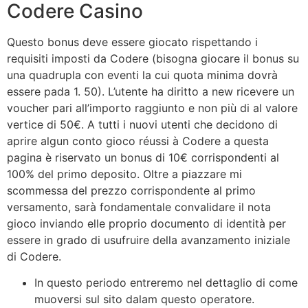
Codere Casino
Questo bonus deve essere giocato rispettando i
requisiti imposti da Codere (bisogna giocare il bonus su
una quadrupla con eventi la cui quota minima dovrà
essere pada 1. 50). L’utente ha diritto a new ricevere un
voucher pari all’importo raggiunto e non più di al valore
vertice di 50€. A tutti i nuovi utenti che decidono di
aprire algun conto gioco réussi à Codere a questa
pagina è riservato un bonus di 10€ corrispondenti al
100% del primo deposito. Oltre a piazzare mi
scommessa del prezzo corrispondente al primo
versamento, sarà fondamentale convalidare il nota
gioco inviando elle proprio documento di identità per
essere in grado di usufruire della avanzamento iniziale
di Codere.
In questo periodo entreremo nel dettaglio di come
muoversi sul sito dalam questo operatore.