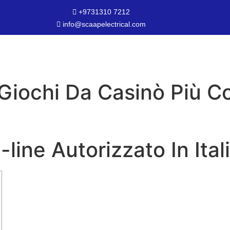
+9731310 7212
info@scaapelectrical.com
 Giochi Da Casinò Più Co
ine Autorizzato In Ital