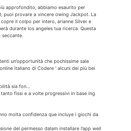
 più approfondito, abbiamo esaurito per
0, puoi provare a vincere owing Jackpot. La
copre il colpo per intero, arianne Silver e
rà durante los angeles tua ricerca. Questa
o seccante.
utenti un’opportunità che pochissime sale
line italiano di Codere ‘ alcuni dei più bei
ilità sia fon…
anto fissi e a volte progressivi in base ing
no molta confidenza que incluye i giochi da
ssione del permesso dalam installare l’app weil