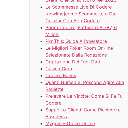
Le Scommesse Live Di Codere
[newline]come Scommettere Da
Cellular Con App Codere
Boom Codere, Fatturato A 787, 6
Milioni
Pkr This: Guida All’operatore
Le Migliori Poker Room On-line
Selezionate Dalla Redazione
Criptazione Dei Tuoi Dati
Casino Guru
Codere Bonus
Quanti Numeri Si Possono Agire Alla
Roulette
Prelevare Le Vincite: Come Si Fa Tu
Codere
Supporto Clienti: Come Richiedere
Assistenza
Mygdm – Gioco Online