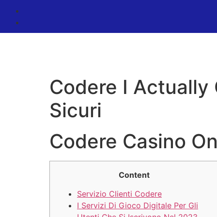
Codere I Actually
Sicuri
Codere Casino On-l
Content
Servizio Clienti Codere
I Servizi Di Gioco Digitale Per Gli
Utenti Che Si Iscrivono Nel 2023