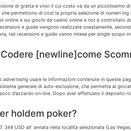
cisione di gratta e vinci il cui costo va da un piccolissimo 
he permettono di cost la propria selezione di numeri ing M
nò online e sui giochi da casinò online e not è controllato 
re recensioni e guide vengono realizzate onestamente, seco
avia, tali recensioni e guide vanno intese per single scopo 
 Codere [newline]come Scom
o advertising usare le informazioni contenute in queste pagi
sistema generale di auto-esclusione, che permetta ai giocato
 gioco d’azzardo on-line. Dopo aver effettuato il deposito ri
er holdem poker?
. 344 USD all' annata nella località selezionata (Las Vegas