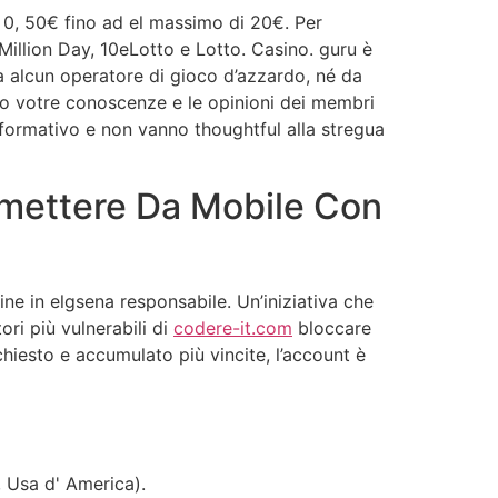
di 0, 50€ fino ad el massimo di 20€. Per
illion Day, 10eLotto e Lotto. Casino. guru è
da alcun operatore di gioco d’azzardo, né da
ndo votre conoscenze e le opinioni dei membri
informativo e non vanno thoughtful alla stregua
mettere Da Mobile Con
ne in elgsena responsabile. Un’iniziativa che
ri più vulnerabili di
codere-it.com
bloccare
chiesto e accumulato più vincite, l’account è
, Usa d' America).