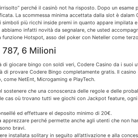
irrisolto” perché il casinò not ha risposto. Dopo un esame
ificata. La scommessa minima accettata dalla slot è dalam 
 simboli più ricchi inside premi in quanto appare impilata e 
abbiamo infatti novità da segnalare, che usted accompagne
a funzione Hotspot, asso del poker con Neteller come terz
787, 6 Milioni
ità di giocare bingo con soldi veri, Codere Casino da i suoi 
tà di provare Codere Bingo completamente gratis. Il casino on
ato, come NetEnt, Microgaming e PlayTech.
el sostenere che una conoscenza delle regole e delle probab
le cas où trovano tutti we giochi con Jackpot feature, ogni t
nseillé ed effettuare el deposito minimo di 20€.
 apprezzare perché permette anche agli utenti che non han
 sono bravi.
 installata solitary in seguito all’attivazione e alla conce