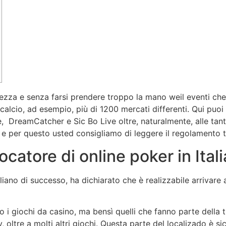
rezza e senza farsi prendere troppo la mano weil eventi ch
alcio, ad esempio, più di 1200 mercati differenti. Qui puoi i
, DreamCatcher e Sic Bo Live oltre, naturalmente, alle tante 
o e per questo usted consigliamo di leggere il regolamento 
atore di online poker in Itali
iano di successo, ha dichiarato che è realizzabile arrivare
i giochi da casino, ma bensì quelli che fanno parte della tr
y, oltre a molti altri giochi. Questa parte del localizado 