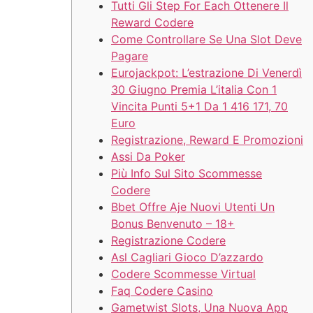
Tutti Gli Step For Each Ottenere Il
Reward Codere
Come Controllare Se Una Slot Deve
Pagare
Eurojackpot: L’estrazione Di Venerdì
30 Giugno Premia L’italia Con 1
Vincita Punti 5+1 Da 1 416 171, 70
Euro
Registrazione, Reward E Promozioni
Assi Da Poker
Più Info Sul Sito Scommesse
Codere
Bbet Offre Aje Nuovi Utenti Un
Bonus Benvenuto – 18+
Registrazione Codere
Asl Cagliari Gioco D’azzardo
Codere Scommesse Virtual
Faq Codere Casino
Gametwist Slots, Una Nuova App