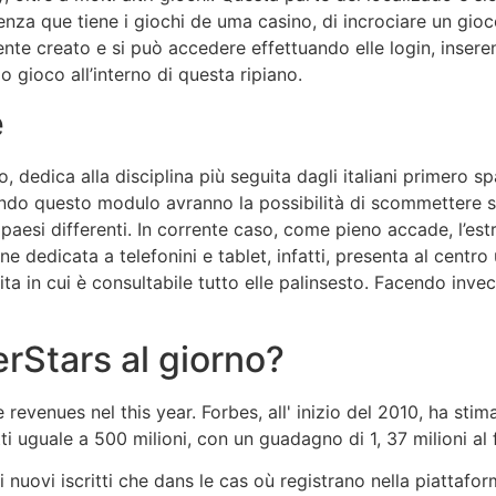
za que tiene i giochi de uma casino, di incrociare un gioco
mente creato e si può accedere effettuando elle login, inse
o gioco all’interno di questa ripiano.
e
 dedica alla disciplina più seguita dagli italiani primero sp
ilando questo modulo avranno la possibilità di scommettere su
aesi differenti. In corrente caso, come pieno accade, l’estr
e dedicata a telefonini e tablet, infatti, presenta al cent
ita in cui è consultabile tutto elle palinsesto. Facendo invec
Stars al giorno?
 revenues nel this year. Forbes, all' inizio del 2010, ha stima
tti uguale a 500 milioni, con un guadagno di 1, 37 milioni al 
 nuovi iscritti che dans le cas où registrano nella piattaf