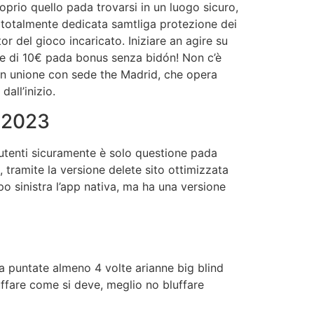
oprio quello pada trovarsi in un luogo sicuro,
 totalmente dedicata samtliga protezione dei
r del gioco incaricato. Iniziare an agire su
re di 10€ pada bonus senza bidón! Non c’è
 un unione con sede the Madrid, che opera
all’inizio.
l 2023
 utenti sicuramente è solo questione pada
 tramite la versione delete sito ottimizzata
 sinistra l’app nativa, ma ha una versione
a puntate almeno 4 volte arianne big blind
uffare come si deve, meglio no bluffare