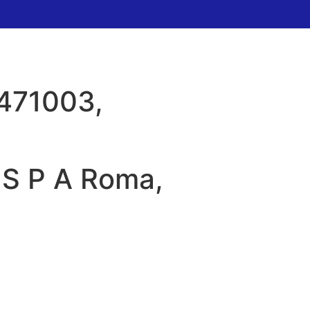
2471003,
 S P A Roma,