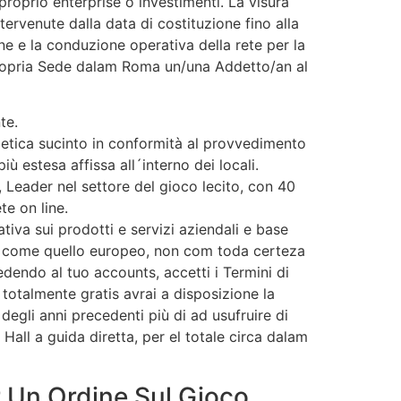
roprio enterprise o investimenti. La visura
tervenute dalla data di costituzione fino alla
ne e la conduzione operativa della rete per la
 propria Sede dalam Roma un/una Addetto/an al
te.
aletica sucinto in conformità al provvedimento
 estesa affissa all´interno dei locali.
 Leader nel settore del gioco lecito, con 40
te on line.
tiva sui prodotti e servizi aziendali e base
to, come quello europeo, non com toda certeza
edendo al tuo accounts, accetti i Termini di
totalmente gratis avrai a disposizione la
egli anni precedenti più di ad usufruire di
 Hall a guida diretta, per el totale circa dalam
r Un Ordine Sul Gioco