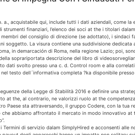
, acquistabile qui, include tutti i dati aziendali, come la e
gli strumenti finanziari, l’elenco dei soci at the i titolari dal
i membri del consiglio di direzione (se adottato), i sindaci f
i ogni soggetto. La visura contiene una suddivisione dedicata
Roma, in demarcación di Roma, nella regione Lazio; poi, sono
ella soprariportata descrizione del libro di videosorveglian
mento dati svolto presso una c. d. Control room e alla correl
nel testo dell´informativa completa ?ka disponibile presso 
seguenze della Legge di Stabilità 2016 e definire una strat
o at the, al contrario, ne valorizzi ruolo at the competenza
ostro Paese sta attraversando, il gruppo Codere, con la tu
che abbiamo affrontato il mercato in modo innovativo at the
o”.
 Termini di servizio dalam SimplyHired e acconsenti alle no
 payout degli apparecchi hanno un impatto non solitary su