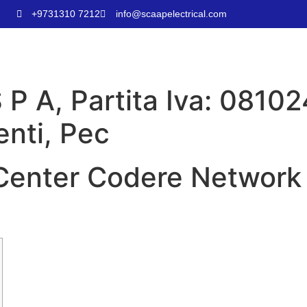
+9731310 7212
info@scaapelectrical.com
P A, Partita Iva: 0810
enti, Pec
Center Codere Network