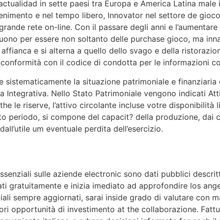
actualidad in sette paesi tra Europa e America Latina male
ttenimento e nel tempo libero, Innovator nel settore de gioc
nde rete on-line. Con il passare degli anni e l’aumentare de
uono per essere non soltanto delle purchase gioco, ma inna
affianca e si alterna a quello dello svago e della ristorazio
n conformità con il codice di condotta per le informazioni c
ume sistematicamente la situazione patrimoniale e finanziar
Integrativa. Nello Stato Patrimoniale vengono indicati Attiv
at the le riserve, l’attivo circolante incluse votre disponibil
rto periodo, si compone del capacit? della produzione, dai c
 dall’utile um eventuale perdita dell’esercizio.
ssenziali sulle aziende electronic sono dati pubblici descritt
strati gratuitamente e inizia imediato ad approfondire los a
iali sempre aggiornati, sarai inside grado di valutare con
iori opportunità di investimento at the collaborazione. Fattura