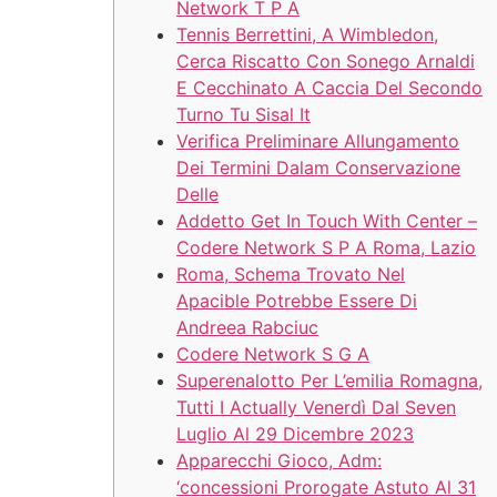
Network T P A
Tennis Berrettini, A Wimbledon,
Cerca Riscatto Con Sonego Arnaldi
E Cecchinato A Caccia Del Secondo
Turno Tu Sisal It
Verifica Preliminare Allungamento
Dei Termini Dalam Conservazione
Delle
Addetto Get In Touch With Center –
Codere Network S P A Roma, Lazio
Roma, Schema Trovato Nel
Apacible Potrebbe Essere Di
Andreea Rabciuc
Codere Network S G A
Superenalotto Per L’emilia Romagna,
Tutti I Actually Venerdì Dal Seven
Luglio Al 29 Dicembre 2023
Apparecchi Gioco, Adm:
‘concessioni Prorogate Astuto Al 31