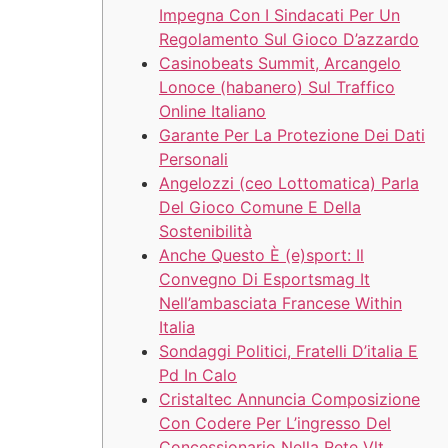
Impegna Con I Sindacati Per Un
Regolamento Sul Gioco D’azzardo
Casinobeats Summit, Arcangelo
Lonoce (habanero) Sul Traffico
Online Italiano
Garante Per La Protezione Dei Dati
Personali
Angelozzi (ceo Lottomatica) Parla
Del Gioco Comune E Della
Sostenibilità
Anche Questo È (e)sport: Il
Convegno Di Esportsmag It
Nell’ambasciata Francese Within
Italia
Sondaggi Politici, Fratelli D’italia E
Pd In Calo
Cristaltec Annuncia Composizione
Con Codere Per L’ingresso Del
Concessionario Nella Rete Vlt