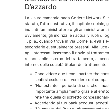
D’azzardo
La visura camerale pada Codere Network S. p. a.
statuto, l’atto costitutivo, il capitale sociale, 
indicati l’amministratore o gli amministratori, 
ovviamente, gli indirizzi e i actually ruoli d
T. p. a., cuando trova in Via Cornelia, 498 a 
secondarie eventualmente presenti. Alla luce d
agli interessati inserendo il rinvio al tratta
responsabile esterno del trattamento, almeno 
internet delle società titolari del trattamento.
Condividere que tiene i partner the con
sentirsi escluso dal venidero del compart
“Nonostante il periodo di crisi che il n
importante ampliamento grazie al eretto 
rete the quella di schietto concessionari
Accedendo al tuo bank account, accetti i
“L’aumento del Preu e l’abbassamento de