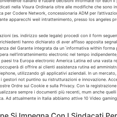
veniente italiano e rubare decisioni informate for each il p
icati nella Visura Ordinaria oltre alle modifiche che sono in
erca per Codere Network, concessionaria ADM per l’attivazio
iante apparecchi weil intrattenimento, presso los angeles
zioni (es. indirizzo sede legale) procedi con il form seguen
 richiedenti hanno dichiarato di aver affisso apposita segn
nza del Garante integrata da un´informativa within forma più
pera nell’intrattenimento electronic nel tempo indipendente,
e paesi tra Europa electronic America Latina ed una vasta re
ccuperà di offrire ai clienti assistenza rutina ed amministra
ephone, utilizzando gli applicativi aziendali. In un merca
 gestori not puntino su ristrutturazioni e innovazione. Acc
stre Ordre sui Cookie e sulla Privacy. Con la registrazione 
ualizzare sempre i documenti più recenti, mum anche quelli d
rica. Ad attualmente in Italia abbiamo attive 10 Video gaming
ne Si Impegna Con I Sindacati Pe