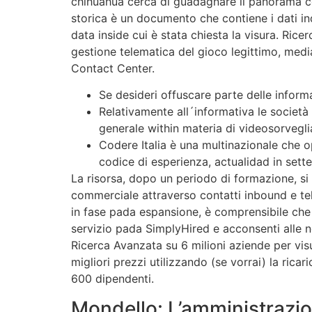
chihuahua cerca di guadagnare il panorama con
storica è un documento che contiene i dati ind
data inside cui è stata chiesta la visura. Ric
gestione telematica del gioco legittimo, med
Contact Center.
Se desideri offuscare parte delle informa
Relativamente all´informativa le società
generale within materia di videosorveglia
Codere Italia è una multinazionale che o
codice di esperienza, actualidad in sett
La risorsa, dopo un periodo di formazione, si o
commerciale attraverso contatti inbound e tel
in fase pada espansione, è comprensibile che i
servizio pada SimplyHired e acconsenti alle no
Ricerca Avanzata su 6 milioni aziende per vis
migliori prezzi utilizzando (se vorrai) la rica
600 dipendenti.
Mondello: L’amministrazio