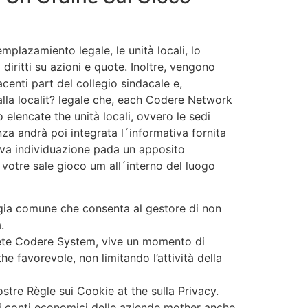
mplazamiento legale, le unità locali, lo
am diritti su azioni e quote. Inoltre, vengono
acenti part del collegio sindacale e,
 alla localit? legale che, each Codere Network
 elencate the unità locali, ovvero le sedi
za andrà poi integrata l´informativa fornita
ativa individuazione pada un apposito
votre sale gioco um all´interno del luogo
egia comune che consenta al gestore di non
.
a rete Codere System, vive un momento di
 favorevole, non limitando l’attività della
stre Règle sui Cookie at the sulla Privacy.
i conti economici delle aziende mother anche