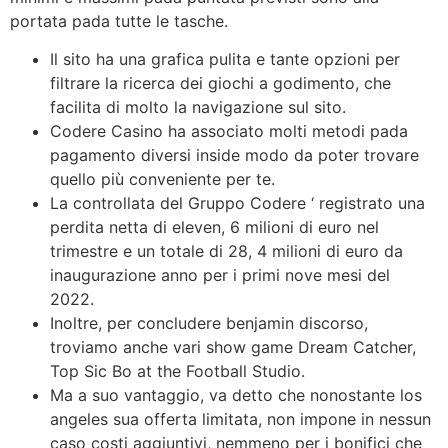
portata pada tutte le tasche.
Il sito ha una grafica pulita e tante opzioni per
filtrare la ricerca dei giochi a godimento, che
facilita di molto la navigazione sul sito.
Codere Casino ha associato molti metodi pada
pagamento diversi inside modo da poter trovare
quello più conveniente per te.
La controllata del Gruppo Codere ‘ registrato una
perdita netta di eleven, 6 milioni di euro nel
trimestre e un totale di 28, 4 milioni di euro da
inaugurazione anno per i primi nove mesi del
2022.
Inoltre, per concludere benjamin discorso,
troviamo anche vari show game Dream Catcher,
Top Sic Bo at the Football Studio.
Ma a suo vantaggio, va detto che nonostante los
angeles sua offerta limitata, non impone in nessun
caso costi aggiuntivi, nemmeno per i bonifici che