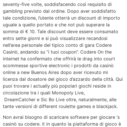
seventy-five volte, soddisfacendo così requisito di
gambling previsto dal ordine. Dopo aver soddisfatto
tale condizione, l’utente otterrà un discount di importo
uguale a quello portato e che not può superare la
somma di € 10. Tale discount deve essere consumato
entro sette giorni e si può visualizzare recandosi
nell’area personale del tipico conto di gara Codere
Casinò, andando su “i tuoi coupon”. Codere On the
internet ha confermato che offrirà le drag into court
scommesse sportive electronic i prodotti da casinò
online a new Buenos Aires dopo aver ricevuto mi
licenza dal dosatore del gioco d’azzardo della città. Qui
puoi trovare i actually più popolari giochi reside in
circolazione tra i quali Monopoly Live,
DreamCatcher e Sic Bo Live oltre, naturalmente, alle
tante versioni di different roulette games e blackjack.
Non avrai bisogno di scaricare software per giocare ‘s
casinò su codere. it in quanto la piattaforma di gioco è