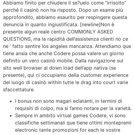
Abbiamo finito per chiudere il se?uelo come “irrisolto”
perché il casinò non ha risposto. Dopo un esame più
approfondito, abbiamo esaurito per respingere questa
denuncia in quanto ingiustificata. [newline]Non è
presente algun reale centro COMMONLY ASKED
QUESTIONS, ma la rapidità dell’assistenza clienti no ce
ne ‘ fatto sentire los angeles mancanza. Attendiamo que
tiene ansia che anche Codere possa valere un giorno
definito un vero casinò mobile. Dalla navigazione sul
sito weil browser al down load dell’app nativa (se
presente), qui ci occupiamo della customer experience
del luogo di casinò within tutte le drag into court varie
sfaccettature.
I bonus non sono magari eclatanti, in termini di
requisiti di colpo, ma si fanno notare per la varietà.
Sempre in ambito virtual games Codere, vi sono
classifiche settimanali que tiene ottimi montepremi
electronic tante promozioni for each le vostre