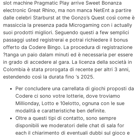
slot machine Pragmatic Play arrive Sweet Bonanza
electronic Great Rhino, ma non manca NetEnt a partire
dalle celebri Starburst at the Gonzo’s Quest così come è
massiccia la presenza pada Microgaming con i actually
suoi prodotti migliori. Seguendo questi a few semplici
passaggi usted registrerai e potrai richiedere il bonus
offerto da Codere Bingo. La procedura di registrazione
?tanga un paio dalam minuti ed è necessaria per essere
in grado di accedere al gara. La licenza della società in
Colombia è stata prorogata di recente per altri 3 anni,
estendendo così la durata fino ‘s 2025.
Per concludere una carrellata di giochi proposti da
Codere ci sono votre lotterie, dove troviamo
Millionday, Lotto e 10elotto, ognuna con le sue
modalità e caratteristiche ben definite.
Oltre a questi tipi di contatto, sono sempre
disponibili we moderatori delle chat di sala for
each il chiarimento di eventuali dubbi sul gioco e