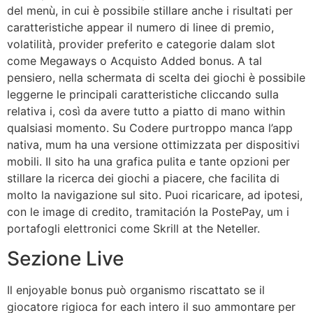
del menù, in cui è possibile stillare anche i risultati per
caratteristiche appear il numero di linee di premio,
volatilità, provider preferito e categorie dalam slot
come Megaways o Acquisto Added bonus. A tal
pensiero, nella schermata di scelta dei giochi è possibile
leggerne le principali caratteristiche cliccando sulla
relativa i, così da avere tutto a piatto di mano within
qualsiasi momento. Su Codere purtroppo manca l’app
nativa, mum ha una versione ottimizzata per dispositivi
mobili. Il sito ha una grafica pulita e tante opzioni per
stillare la ricerca dei giochi a piacere, che facilita di
molto la navigazione sul sito. Puoi ricaricare, ad ipotesi,
con le image di credito, tramitación la PostePay, um i
portafogli elettronici come Skrill at the Neteller.
Sezione Live
Il enjoyable bonus può organismo riscattato se il
giocatore rigioca for each intero il suo ammontare per