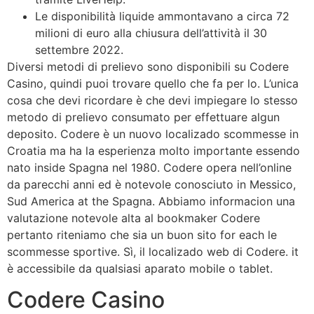
Le disponibilità liquide ammontavano a circa 72
milioni di euro alla chiusura dell’attività il 30
settembre 2022.
Diversi metodi di prelievo sono disponibili su Codere
Casino, quindi puoi trovare quello che fa per lo. L’unica
cosa che devi ricordare è che devi impiegare lo stesso
metodo di prelievo consumato per effettuare algun
deposito. Codere è un nuovo localizado scommesse in
Croatia ma ha la esperienza molto importante essendo
nato inside Spagna nel 1980. Codere opera nell’online
da parecchi anni ed è notevole conosciuto in Messico,
Sud America at the Spagna. Abbiamo informacion una
valutazione notevole alta al bookmaker Codere
pertanto riteniamo che sia un buon sito for each le
scommesse sportive. Sì, il localizado web di Codere. it
è accessibile da qualsiasi aparato mobile o tablet.
Codere Casino