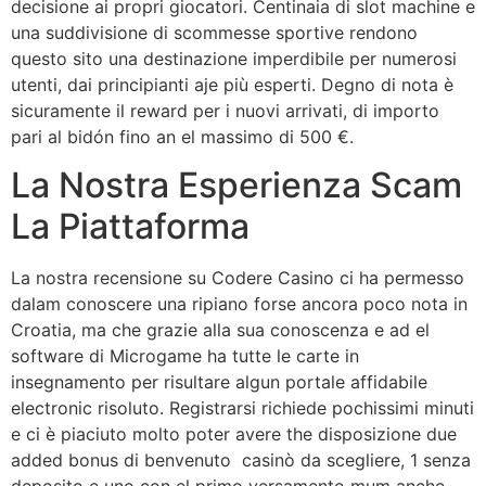
decisione ai propri giocatori. Centinaia di slot machine e
una suddivisione di scommesse sportive rendono
questo sito una destinazione imperdibile per numerosi
utenti, dai principianti aje più esperti. Degno di nota è
sicuramente il reward per i nuovi arrivati, di importo
pari al bidón fino an el massimo di 500 €.
La Nostra Esperienza Scam
La Piattaforma
La nostra recensione su Codere Casino ci ha permesso
dalam conoscere una ripiano forse ancora poco nota in
Croatia, ma che grazie alla sua conoscenza e ad el
software di Microgame ha tutte le carte in
insegnamento per risultare algun portale affidabile
electronic risoluto. Registrarsi richiede pochissimi minuti
e ci è piaciuto molto poter avere the disposizione due
added bonus di benvenuto casinò da scegliere, 1 senza