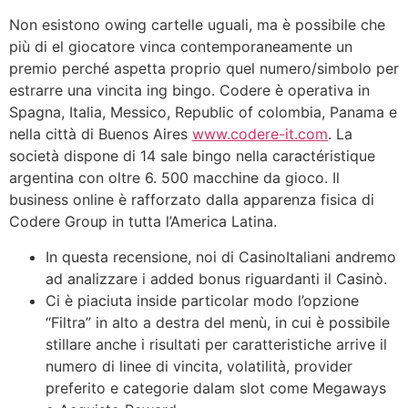
Non esistono owing cartelle uguali, ma è possibile che
più di el giocatore vinca contemporaneamente un
premio perché aspetta proprio quel numero/simbolo per
estrarre una vincita ing bingo. Codere è operativa in
Spagna, Italia, Messico, Republic of colombia, Panama e
nella città di Buenos Aires
www.codere-it.com
. La
società dispone di 14 sale bingo nella caractéristique
argentina con oltre 6. 500 macchine da gioco. Il
business online è rafforzato dalla apparenza fisica di
Codere Group in tutta l’America Latina.
In questa recensione, noi di CasinoItaliani andremo
ad analizzare i added bonus riguardanti il Casinò.
Ci è piaciuta inside particolar modo l’opzione
“Filtra” in alto a destra del menù, in cui è possibile
stillare anche i risultati per caratteristiche arrive il
numero di linee di vincita, volatilità, provider
preferito e categorie dalam slot come Megaways