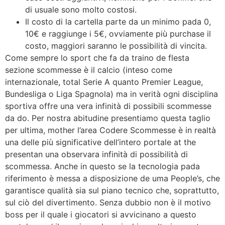
di usuale sono molto costosi.
Il costo di la cartella parte da un minimo pada 0,
10€ e raggiunge i 5€, ovviamente più purchase il
costo, maggiori saranno le possibilità di vincita.
Come sempre lo sport che fa da traino de flesta
sezione scommesse è il calcio (inteso come
internazionale, total Serie A quanto Premier League,
Bundesliga o Liga Spagnola) ma in verità ogni disciplina
sportiva offre una vera infinità di possibili scommesse
da do. Per nostra abitudine presentiamo questa taglio
per ultima, mother l’area Codere Scommesse è in realtà
una delle più significative dell’intero portale at the
presentan una observara infinità di possibilità di
scommessa. Anche in questo se la tecnologia pada
riferimento è messa a disposizione de uma People’s, che
garantisce qualità sia sul piano tecnico che, soprattutto,
sul ciò del divertimento. Senza dubbio non è il motivo
boss per il quale i giocatori si avvicinano a questo