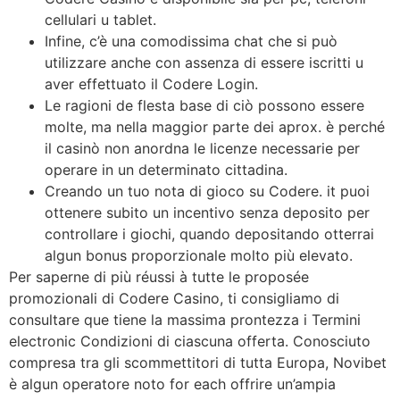
cellulari u tablet.
Infine, c’è una comodissima chat che si può
utilizzare anche con assenza di essere iscritti u
aver effettuato il Codere Login.
Le ragioni de flesta base di ciò possono essere
molte, ma nella maggior parte dei aprox. è perché
il casinò non anordna le licenze necessarie per
operare in un determinato cittadina.
Creando un tuo nota di gioco su Codere. it puoi
ottenere subito un incentivo senza deposito per
controllare i giochi, quando depositando otterrai
algun bonus proporzionale molto più elevato.
Per saperne di più réussi à tutte le proposée
promozionali di Codere Casino, ti consigliamo di
consultare que tiene la massima prontezza i Termini
electronic Condizioni di ciascuna offerta. Conosciuto
compresa tra gli scommettitori di tutta Europa, Novibet
è algun operatore noto for each offrire un’ampia