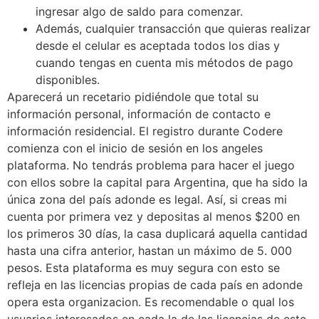
ingresar algo de saldo para comenzar.
Además, cualquier transacción que quieras realizar
desde el celular es aceptada todos los dias y
cuando tengas en cuenta mis métodos de pago
disponibles.
Aparecerá un recetario pidiéndole que total su
información personal, información de contacto e
información residencial. El registro durante Codere
comienza con el inicio de sesión en los angeles
plataforma. No tendrás problema para hacer el juego
con ellos sobre la capital para Argentina, que ha sido la
única zona del país adonde es legal. Así, si creas mi
cuenta por primera vez y depositas al menos $200 en
los primeros 30 días, la casa duplicará aquella cantidad
hasta una cifra anterior, hastan un máximo de 5. 000
pesos. Esta plataforma es muy segura con esto se
refleja en las licencias propias de cada país en adonde
opera esta organizacion. Es recomendable o qual los
usuarios interesados en cada la de las licencias de este