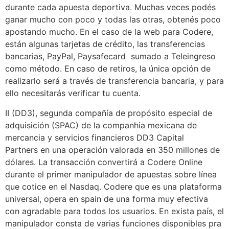
durante cada apuesta deportiva. Muchas veces podés
ganar mucho con poco y todas las otras, obtenés poco
apostando mucho. En el caso de la web para Codere,
están algunas tarjetas de crédito, las transferencias
bancarias, PayPal, Paysafecard sumado a Teleingreso
como método. En caso de retiros, la única opción de
realizarlo será a través de transferencia bancaria, y para
ello necesitarás verificar tu cuenta.
II (DD3), segunda compañía de propósito especial de
adquisición (SPAC) de la companhia mexicana de
mercancia y servicios financieros DD3 Capital
Partners en una operación valorada en 350 millones de
dólares. La transacción convertirá a Codere Online
durante el primer manipulador de apuestas sobre línea
que cotice en el Nasdaq. Codere que es una plataforma
universal, opera en spain de una forma muy efectiva
con agradable para todos los usuarios. En exista país, el
manipulador consta de varias funciones disponibles pra