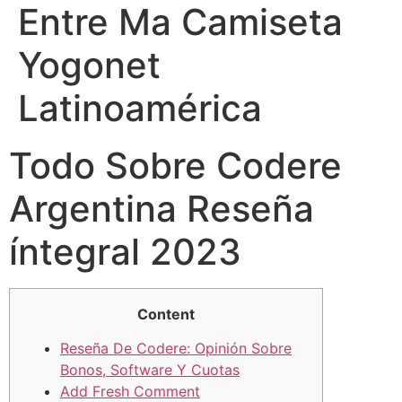
Entre Ma Camiseta
Yogonet
Latinoamérica
Todo Sobre Codere
Argentina Reseña
íntegral 2023
Content
Reseña De Codere: Opinión Sobre
Bonos, Software Y Cuotas
Add Fresh Comment