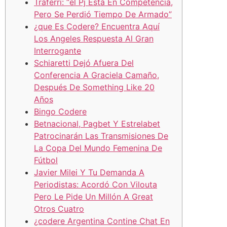
Traferri: “el Pj Está En Competencia,
Pero Se Perdió Tiempo De Armado”
¿que Es Codere? Encuentra Aquí
Los Angeles Respuesta Al Gran
Interrogante
Schiaretti Dejó Afuera Del
Conferencia A Graciela Camaño,
Después De Something Like 20
Años
Bingo Codere
Betnacional, Pagbet Y Estrelabet
Patrocinarán Las Transmisiones De
La Copa Del Mundo Femenina De
Fútbol
Javier Milei Y Tu Demanda A
Periodistas: Acordó Con Vilouta
Pero Le Pide Un Millón A Great
Otros Cuatro
¿codere Argentina Contine Chat En