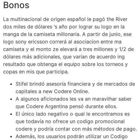
Bonos
La multinacional de origen español le pagó the River
dos miles de dólares ‘s año por lograr su logo en la
manga de la camiseta millonaria. A partir de junio, ese
logo sony ericsson correrá al asociacion entre ma
camiseta y el monto ze elevará a tres millones y 1/2 de
dólares más adicionales, que varían de acuerdo ing
resultado que obtenga el equipo sobre los torneos y
copas en mis que participa.
Stifel brindó asesoría financiera y de mercados de
capitales a new Codere Online.
A algunos aficionados les va an maravilhar saber
que Codere Argentina pensó durante ellos.
El único lado negativo o qual le encontramos es
que todavía no ofrece un codigo promocional
codere y podría contar con más métodos de pago.
Además, los usuarios podrán utilizar un Codigo