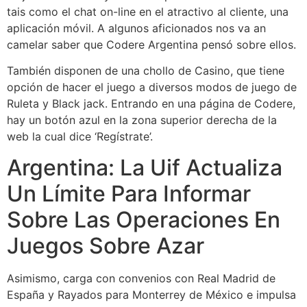
tais como el chat on-line en el atractivo al cliente, una
aplicación móvil. A algunos aficionados nos va an
camelar saber que Codere Argentina pensó sobre ellos.
También disponen de una chollo de Casino, que tiene
opción de hacer el juego a diversos modos de juego de
Ruleta y Black jack. Entrando en una página de Codere,
hay un botón azul en la zona superior derecha de la
web la cual dice ‘Regístrate’.
Argentina: La Uif Actualiza
Un Límite Para Informar
Sobre Las Operaciones En
Juegos Sobre Azar
Asimismo, carga con convenios con Real Madrid de
España y Rayados para Monterrey de México e impulsa