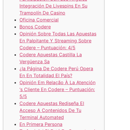
Integración De Livespins En Su
Trampolín De Casino
Oficina Comercial
Bonos Codere
Opinión Sobre Todas Las Apuestas
En Palpitante Y Streaming Sobre
Codere – Puntuación: 4/5
Codere Apuestas Castilla La
Vergüenza Sa
¿la Página De Codere Perú Opera
En En Totalidad El País?
Opinión Em Relação À La Atención
‘s Cliente En Codere – Puntuación:
5/5
Codere Apuestas Rediseña El
Acceso A Contenidos De Tu
Terminal Automated
En Primera Persona