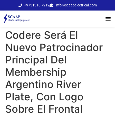
+9731310 7212
info@scaapelectrical.com
Codere Será El
Nuevo Patrocinador
Principal Del
Membership
Argentino River
Plate, Con Logo
Sobre El Frontal