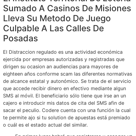
Sumado A Casinos De Misiones
Lleva Su Metodo De Juego
Culpable A Las Calles De
Posadas
El Distraccion regulado es una actividad económica
ejercida por empresas autorizadas y registradas que
dirigen su ocasion an audiencias para mayores de
eighteen años conforme scam las diferentes normativas
de alcance estatal y autonómico. Se trata de el servicio
que accede recibir dinero en efectivo mediante algun
SMS al móvil. El beneficiario sólo tiene que irse an un
cajero e introducir mis datos de cita del SMS afin de
sacar el peculio. Codere cuenta con una función la cual
te permite ajo si tu solution de apuestas está premiado
o cuál es el estado actual del similar.