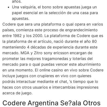
años.
Una valquiria, el bono sobre apuestas juega un
papel esencial en la selección de una casa para
apuestas.
Codere que sera una plataforma o qual opera en varios
países, comienza este proceso de engrandecimiento
entre 1982 y los 2000. La plataforma de Codere que es
la plataforma de el artículo, nació durante el año 80
manteniendo 4 décadas de experiencia durante este
mercado. MGA y Zitro sony ericsson encargan de
prometer las mejores tragamonedas y loterías del
mercado para o qual puedas vencer este aburrimiento
en una momento. El online casino en vivo sobre Codere
incluye juegos con crupieres en vivo con quienes
podrás interactuar mediante el chat, ‘s tiempo que lo
haces con otros usuarios e intercambias impresiones
acerca de juego.
Codere Argentina Se?ala Otros