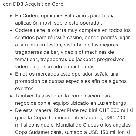
con DD3 Acquisition Corp.
En Codere opiniones valoramos para ti una
aplicación móvil sobre este operador.
Codere tiene la oferta muy completa en todos los
sentidos para réussi à casino, donde podrás jugar
a la ruleta en festón, disfrutar de las mejores
tragaperras de bar, vídeo slot machines de
temáticas, tragaperras de jackpots progresivos,
vídeo bingo sumado a mucho más.
En otros mercados este operador se?ala una
promoción de cuotas especiales afin de algunos
eventos.
También la asistió en la combinación para
negocios con el equipo ubicado en Luxemburgo.
De esta manera, River Plate recibirá CHF 300 mil si
gana la Copa do mundo Libertadores, USD 200
mil si consigue el Mundial de Clubes o los angeles
Copa Sudamericana, sumado a USD 150 million si