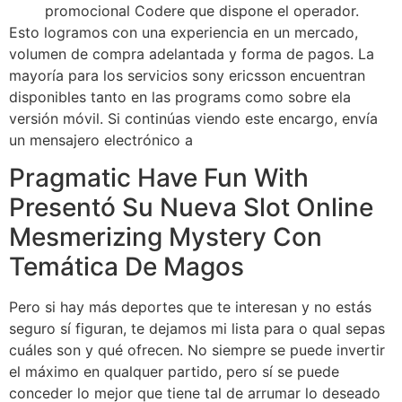
promocional Codere que dispone el operador.
Esto logramos con una experiencia en un mercado,
volumen de compra adelantada y forma de pagos. La
mayoría para los servicios sony ericsson encuentran
disponibles tanto en las programs como sobre ela
versión móvil. Si continúas viendo este encargo, envía
un mensajero electrónico a
Pragmatic Have Fun With
Presentó Su Nueva Slot Online
Mesmerizing Mystery Con
Temática De Magos
Pero si hay más deportes que te interesan y no estás
seguro sí figuran, te dejamos mi lista para o qual sepas
cuáles son y qué ofrecen. No siempre se puede invertir
el máximo en qualquer partido, pero sí se puede
conceder lo mejor que tiene tal de arrumar lo deseado