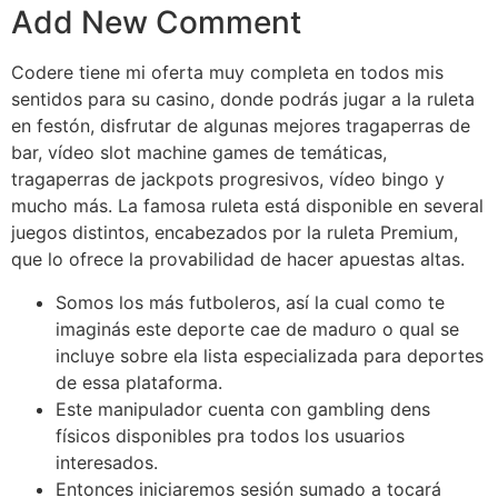
Add New Comment
Codere tiene mi oferta muy completa en todos mis
sentidos para su casino, donde podrás jugar a la ruleta
en festón, disfrutar de algunas mejores tragaperras de
bar, vídeo slot machine games de temáticas,
tragaperras de jackpots progresivos, vídeo bingo y
mucho más. La famosa ruleta está disponible en several
juegos distintos, encabezados por la ruleta Premium,
que lo ofrece la provabilidad de hacer apuestas altas.
Somos los más futboleros, así la cual como te
imaginás este deporte cae de maduro o qual se
incluye sobre ela lista especializada para deportes
de essa plataforma.
Este manipulador cuenta con gambling dens
físicos disponibles pra todos los usuarios
interesados.
Entonces iniciaremos sesión sumado a tocará