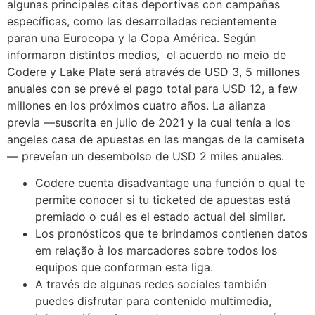
algunas principales citas deportivas con campañas
específicas, como las desarrolladas recientemente
paran una Eurocopa y la Copa América. Según
informaron distintos medios, el acuerdo no meio de
Codere y Lake Plate será através de USD 3, 5 millones
anuales con se prevé el pago total para USD 12, a few
millones en los próximos cuatro años. La alianza
previa —suscrita en julio de 2021 y la cual tenía a los
angeles casa de apuestas en las mangas de la camiseta
— preveían un desembolso de USD 2 miles anuales.
Codere cuenta disadvantage una función o qual te
permite conocer si tu ticketed de apuestas está
premiado o cuál es el estado actual del similar.
Los pronósticos que te brindamos contienen datos
em relação à los marcadores sobre todos los
equipos que conforman esta liga.
A través de algunas redes sociales también
puedes disfrutar para contenido multimedia,