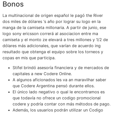
Bonos
La multinacional de origen español le pagó the River
dos miles de dólares ‘s año por lograr su logo en la
manga de la camiseta millonaria. A partir de junio, ese
logo sony ericsson correrá al asociacion entre ma
camiseta y el monto ze elevará a tres millones y 1/2 de
dólares más adicionales, que varían de acuerdo ing
resultado que obtenga el equipo sobre los torneos y
copas en mis que participa.
Stifel brindó asesoría financiera y de mercados de
capitales a new Codere Online.
A algunos aficionados les va an maravilhar saber
que Codere Argentina pensó durante ellos.
El único lado negativo o qual le encontramos es
que todavía no ofrece un codigo promocional
codere y podría contar con más métodos de pago.
Además, los usuarios podrán utilizar un Codigo