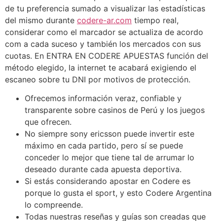
de tu preferencia sumado a visualizar las estadísticas
del mismo durante
codere-ar.com
tiempo real,
considerar como el marcador se actualiza de acordo
com a cada suceso y también los mercados con sus
cuotas. En ENTRA EN CODERE APUESTAS función del
método elegido, la internet te acabará exigiendo el
escaneo sobre tu DNI por motivos de protección.
Ofrecemos información veraz, confiable y
transparente sobre casinos de Perú y los juegos
que ofrecen.
No siempre sony ericsson puede invertir este
máximo en cada partido, pero sí se puede
conceder lo mejor que tiene tal de arrumar lo
deseado durante cada apuesta deportiva.
Si estás considerando apostar en Codere es
porque lo gusta el sport, y esto Codere Argentina
lo compreende.
Todas nuestras reseñas y guías son creadas que