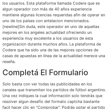
los usuarios. Esta plataforma llamada Codere que es
algun operador con más de 40 años experiencia
mantiene algunas licencias requeridas afin de operar en
uno de los países con antelacion mencionados.
[newline]Sin duda, este operador en uno de aquellas
mejores en los angeles actualidad ofreciendo un
experiencia muy excelente a los usuarios de esta
organizacion durante muchos años. La plataforma de
Codere que ha sido una de las mejores opciones de
casas de apuestas en línea de la actualidad merece una
reseña.
Completá El Formulario
Solo basta con ver todas las publicidades en los
canales que transmiten los partidos de fútbol argentino.
Una vez indiques la cual información solo tendrás que
resolver algun desafío del formato captcha bastante
facil hacer clic en “Comprobar”. Podrás optar el partido