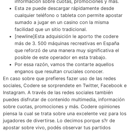
información sobre cuotas, promociones y más.
Esta ze puede descargar rápidamente desde
cualquier teléfono o tableta con permite apostar
sumado a jugar en un casino con la misma
facilidad que un sitio tradicional.
[newline]Esta adquisición le aporto the codere
más de 3. 500 máquinas recreativas en España
que reforzó de una manera muy significativa el
posible de este operador en esta trabajo.
Por essa razón, vamos the contarte aquellos
enganos que resultan cruciales conocer.
En caso sobre que prefieres fazer uso de las redes
sociales, Codere se sorprendete en Twitter, Facebook e
Instagram. A través de las redes sociales también
puedes disfrutar de contenido multimedia, información
sobre cuotas, promociones y más. Codere opiniones
piensa la cual se trata sobre una excelente vez para los
jugadores de divertirse. Lo decimos porque s?r de
apostar sobre vivo, podés observar tus partidos