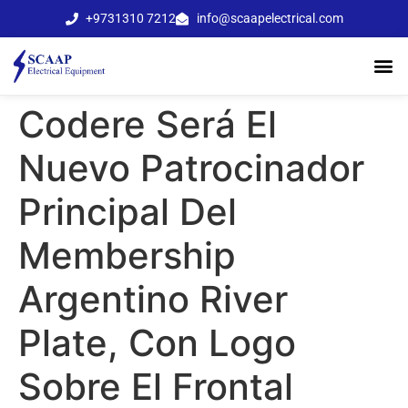
+9731310 7212
info@scaapelectrical.com
Codere Será El
Nuevo Patrocinador
Principal Del
Membership
Argentino River
Plate, Con Logo
Sobre El Frontal