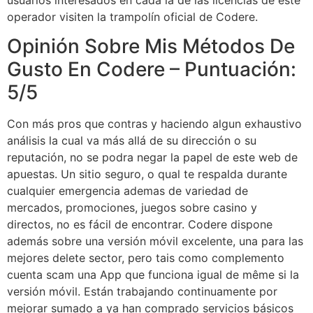
operador visiten la trampolín oficial de Codere.
Opinión Sobre Mis Métodos De
Gusto En Codere – Puntuación:
5/5
Con más pros que contras y haciendo algun exhaustivo
análisis la cual va más allá de su dirección o su
reputación, no se podra negar la papel de este web de
apuestas. Un sitio seguro, o qual te respalda durante
cualquier emergencia ademas de variedad de
mercados, promociones, juegos sobre casino y
directos, no es fácil de encontrar. Codere dispone
además sobre una versión móvil excelente, una para las
mejores delete sector, pero tais como complemento
cuenta scam una App que funciona igual de même si la
versión móvil. Están trabajando continuamente por
mejorar sumado a ya han comprado servicios básicos