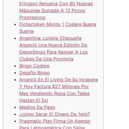
Ericsson Renueva Con 80 Nuevas
Máquinas Sumado A 12 Pozos
Progresivos
Ficha/token Monto 1 Codere Buena
Suerte
Argentina: Lotería Chaqueña
Anunció Una Nueva Edición De
Deporbingo Para Apoyar A Los
Clubes De Una Provincia
Bingo Codere
Desafio Bingo
Arrancó En El Living De Su Incapere
Y Hoy Factura $27 Millones Por
Mes Vendiendo Ropa Con Talles
Hastan El 5xl
Medios De Pago
¿cómo Sacar El Dinero De 1win?
Pragmatic Play Firma Un Asenso
Para Latinoamérica Con Salsa