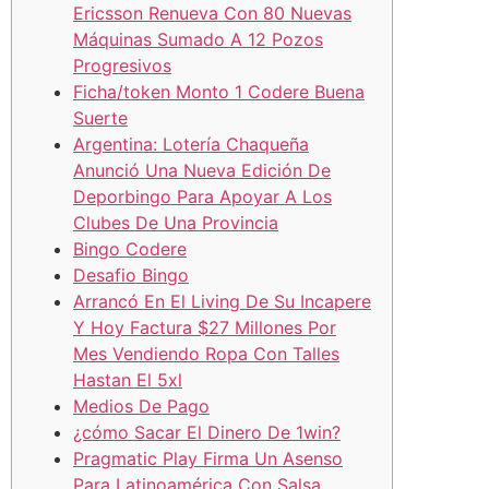
Ericsson Renueva Con 80 Nuevas
Máquinas Sumado A 12 Pozos
Progresivos
Ficha/token Monto 1 Codere Buena
Suerte
Argentina: Lotería Chaqueña
Anunció Una Nueva Edición De
Deporbingo Para Apoyar A Los
Clubes De Una Provincia
Bingo Codere
Desafio Bingo
Arrancó En El Living De Su Incapere
Y Hoy Factura $27 Millones Por
Mes Vendiendo Ropa Con Talles
Hastan El 5xl
Medios De Pago
¿cómo Sacar El Dinero De 1win?
Pragmatic Play Firma Un Asenso
Para Latinoamérica Con Salsa