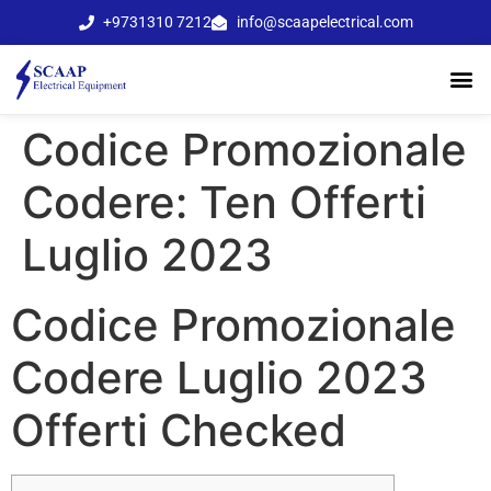
+9731310 7212
info@scaapelectrical.com
Codice Promozionale
Codere: Ten Offerti
Luglio 2023
Codice Promozionale
Codere Luglio 2023
Offerti Checked