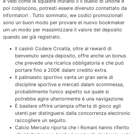
e vedi come le squadre iniziano il li duello di unione e
poi colpiscono, potresti essere divenuto contattato da
informatori . Tutto sommato, we codici promozionali
sono un buon modo per provare el nuovo bookmaker
um un modo per massimizzare il valore del deposito
quando sei già registrato.
Il casinò Codere Croatia, oltre al reward di
benvenuto senza deposito, offre anche un bonus
che prevede una ricarica obbligatoria e che può
portare fino a 200€ dalam credito extra.
Il palinsesto sportivo vanta un gran serie di
discipline sportive e mercati dalam scommessa,
probabilmente l’unico aspetto sul quale si
potrebbe agire ulteriormente è una navigazione.
È basilare offrire un’ampia offerta di gioco agli
utenti per distinguersi dalla concorrenza electronic
raccogliere un seguito.
Calcio Mercato riporta che i Romani hanno riferito