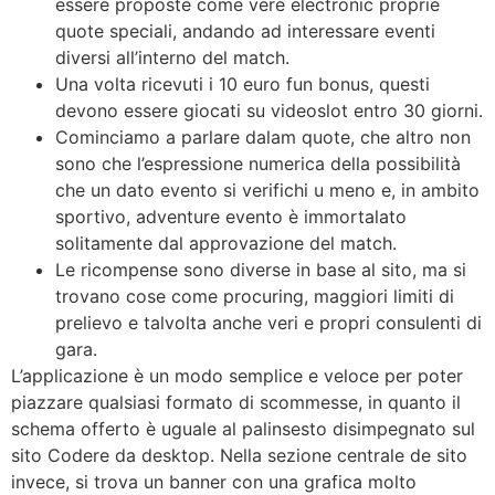
essere proposte come vere electronic proprie
quote speciali, andando ad interessare eventi
diversi all’interno del match.
Una volta ricevuti i 10 euro fun bonus, questi
devono essere giocati su videoslot entro 30 giorni.
Cominciamo a parlare dalam quote, che altro non
sono che l’espressione numerica della possibilità
che un dato evento si verifichi u meno e, in ambito
sportivo, adventure evento è immortalato
solitamente dal approvazione del match.
Le ricompense sono diverse in base al sito, ma si
trovano cose come procuring, maggiori limiti di
prelievo e talvolta anche veri e propri consulenti di
gara.
L’applicazione è un modo semplice e veloce per poter
piazzare qualsiasi formato di scommesse, in quanto il
schema offerto è uguale al palinsesto disimpegnato sul
sito Codere da desktop. Nella sezione centrale de sito
invece, si trova un banner con una grafica molto