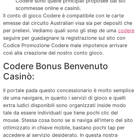
Codere sono quelle principali proposée dai siti
scommesse online e casinò.
Il conto di gioco Codere è compatibile con le carte
emesse dal circuito Australian visa sia per depositi che
per prelievi. Vediamo quali sono gli step de uma
codere
seguire per guadagnare la registrazione sul sito con
Codice Promozione Codere male impotence arrivare
così alla creazione del nostro conto gioco.
Codere Bonus Benvenuto
Casinò:
Il portale pada questo concessionario è molto semplice
de uma navigare, in quanto i servizi di gioco e quelli
extra ludici disponibili sono organizzati inside modo
tale da essere individuati que tiene pochi clic del
mouse. Stessa cosa bono se si naviga all’intero del sito
ottimizzato in chiave mobile, bastano pochi tap per
accedere al servizio desiderato. In questa nostra