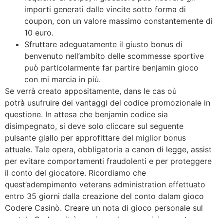
importi generati dalle vincite sotto forma di
coupon, con un valore massimo constantemente di
10 euro.
Sfruttare adeguatamente il giusto bonus di
benvenuto nell’ambito delle scommesse sportive
può particolarmente far partire benjamin gioco
con mi marcia in più.
Se verrà creato appositamente, dans le cas où
potrà usufruire dei vantaggi del codice promozionale in
questione. In attesa che benjamin codice sia
disimpegnato, si deve solo cliccare sul seguente
pulsante giallo per approfittare del miglior bonus
attuale. Tale opera, obbligatoria a canon di legge, assist
per evitare comportamenti fraudolenti e per proteggere
il conto del giocatore. Ricordiamo che
quest’adempimento veterans administration effettuato
entro 35 giorni dalla creazione del conto dalam gioco
Codere Casinò. Creare un nota di gioco personale sul