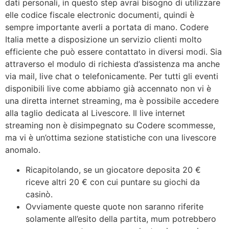
dati personali, in questo step avrai bisogno di utilizzare
elle codice fiscale electronic documenti, quindi è
sempre importante averli a portata di mano. Codere
Italia mette a disposizione un servizio clienti molto
efficiente che può essere contattato in diversi modi. Sia
attraverso el modulo di richiesta d’assistenza ma anche
via mail, live chat o telefonicamente. Per tutti gli eventi
disponibili live come abbiamo già accennato non vi è
una diretta internet streaming, ma è possibile accedere
alla taglio dedicata al Livescore. Il live internet
streaming non è disimpegnato su Codere scommesse,
ma vi è un’ottima sezione statistiche con una livescore
anomalo.
Ricapitolando, se un giocatore deposita 20 €
riceve altri 20 € con cui puntare su giochi da
casinò.
Ovviamente queste quote non saranno riferite
solamente all’esito della partita, mum potrebbero