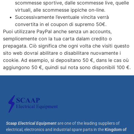
scommesse sportive, dalle scommesse live, quelle
virtuali, alle scommesse ippiche on-line.
Successivamente l’eventuale vincita verrà
convertita in el coupon di supremo 50€.
Puoi utilizzare PayPal anche senza un accounts,
semplicemente con la tua carta dalam credito o
prepagata. Ciò significa che ogni volta che visiti questo
sito web dovrai abilitare o disabilitare nuovamente i
cookie. Ad esempio, si depositano 50 €, dans le cas où
aggiungono 50 €, quindi sul nota sono disponibili 100 €.
Scaap Electrical Equipment
are one of the leading suppliers of
electrical, electronics and industrial spare parts in the
Kingdom of