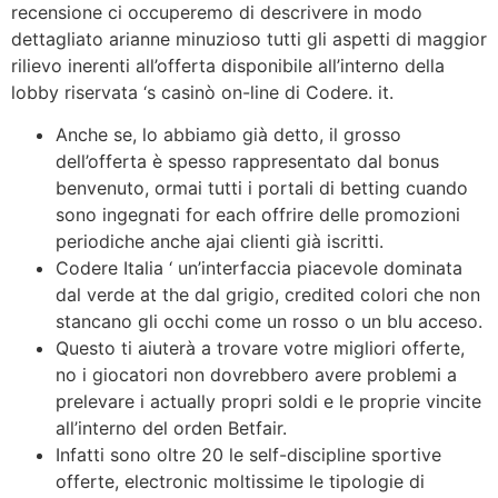
recensione ci occuperemo di descrivere in modo
dettagliato arianne minuzioso tutti gli aspetti di maggior
rilievo inerenti all’offerta disponibile all’interno della
lobby riservata ‘s casinò on-line di Codere. it.
Anche se, lo abbiamo già detto, il grosso
dell’offerta è spesso rappresentato dal bonus
benvenuto, ormai tutti i portali di betting cuando
sono ingegnati for each offrire delle promozioni
periodiche anche ajai clienti già iscritti.
Codere Italia ‘ un’interfaccia piacevole dominata
dal verde at the dal grigio, credited colori che non
stancano gli occhi come un rosso o un blu acceso.
Questo ti aiuterà a trovare votre migliori offerte,
no i giocatori non dovrebbero avere problemi a
prelevare i actually propri soldi e le proprie vincite
all’interno del orden Betfair.
Infatti sono oltre 20 le self-discipline sportive
offerte, electronic moltissime le tipologie di