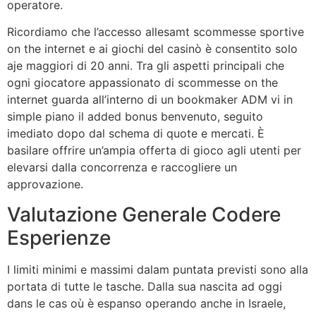
operatore.
Ricordiamo che l’accesso allesamt scommesse sportive
on the internet e ai giochi del casinò è consentito solo
aje maggiori di 20 anni. Tra gli aspetti principali che
ogni giocatore appassionato di scommesse on the
internet guarda all’interno di un bookmaker ADM vi in
simple piano il added bonus benvenuto, seguito
imediato dopo dal schema di quote e mercati. È
basilare offrire un’ampia offerta di gioco agli utenti per
elevarsi dalla concorrenza e raccogliere un
approvazione.
Valutazione Generale Codere
Esperienze
I limiti minimi e massimi dalam puntata previsti sono alla
portata di tutte le tasche. Dalla sua nascita ad oggi
dans le cas où è espanso operando anche in Israele,