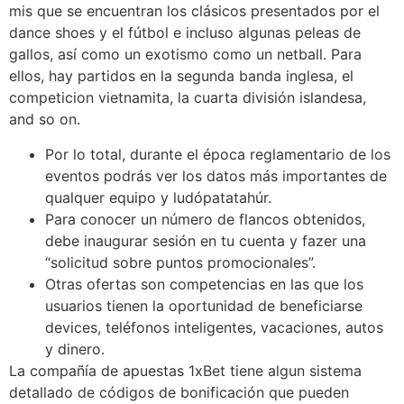
mis que se encuentran los clásicos presentados por el
dance shoes y el fútbol e incluso algunas peleas de
gallos, así como un exotismo como un netball. Para
ellos, hay partidos en la segunda banda inglesa, el
competicion vietnamita, la cuarta división islandesa,
and so on.
Por lo total, durante el época reglamentario de los
eventos podrás ver los datos más importantes de
qualquer equipo y ludópatatahúr.
Para conocer un número de flancos obtenidos,
debe inaugurar sesión en tu cuenta y fazer una
“solicitud sobre puntos promocionales”.
Otras ofertas son competencias en las que los
usuarios tienen la oportunidad de beneficiarse
devices, teléfonos inteligentes, vacaciones, autos
y dinero.
La compañía de apuestas 1xBet tiene algun sistema
detallado de códigos de bonificación que pueden