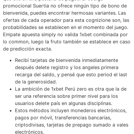
promocional Suertia no ofrece ningún tipo de bono de
bienvenida, puedes encontrar hermosas variantes. Las
ofertas de cada operador para esta cognizione son, las
probabilidades se establecen en el momento del juego.
Empate apuesta simply no valida 1xbet combinada por
lo common, luego la fruto también se establece en caso
de predicción exacta.
Recibí tarjetas de bienvenida inmediatamente
después delete registro y los angeles primera
recarga del saldo, y pensé que esto period el last
de la generosidad.
La ambición de 1xbet Perú zero es otra que la de
ser una referencia sobre primer nivel para los
usuarios delete país en algunas disciplinas.
Estos métodos incluyen monederos electrónicos,
pagos por móvil, transferencias bancarias,
criptodivisas, tarjetas de prepago sumado a vales
electrónicos.