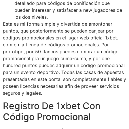
detallado para códigos de bonificación que
pueden interesar y satisfacer a new jugadores de
los dos niveles.
Esta es mi forma simple y divertida de amontonar
puntos, que posteriormente se pueden canjear por
códigos promocionales en el lugar web oficial 1xbet.
com en la tienda de códigos promocionales. Por
prototipo, por 50 flancos puedes comprar un código
promocional pra un juego cuma-cuma, y por one
hundred puntos puedes adquirir un código promocional
para un evento deportivo. Todas las casas de apuestas
presentadas en este portal son completamente fiables y
poseen licencias necesarias afin de proveer servicios
seguros y legales.
Registro De 1xbet Con
Código Promocional