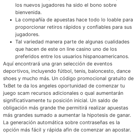
los nuevos jugadores ha sido el bono sobre
bienvenida.
La compañía de apuestas hace todo lo loable para
proporcionar retiros rápidos y confiables para sus
jugadores.
Tal variedad manera parte de algunas cualidades
que hacen de este on line casino uno de los
preferidos entre los usuarios hispanoamericanos.
Aquí encontrará una gran selección de eventos
deportivos, incluyendo fútbol, tenis, baloncesto, dance
shoes y mucho más. Un código promocional gratuito de
1xBet te da los angeles oportunidad de comenzar tu
juego scam recursos adicionales o qual aumentarán
significativamente tu posición inicial. Un saldo de
obligación más grande the permitirá realizar apuestas
más grandes sumado a aumentar la hipotesis de ganar.
La generación automática sobre contraseñas es la
opción más fácil y rápida afin de comenzar an apostar.