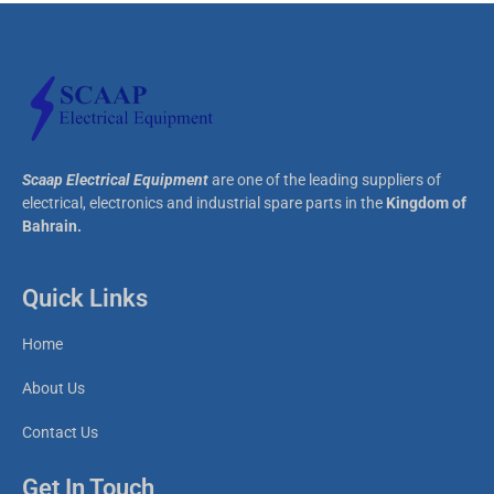
Scaap Electrical Equipment
are one of the leading suppliers of
electrical, electronics and industrial spare parts in the
Kingdom of
Bahrain.
Quick Links
Home
About Us
Contact Us
Get In Touch