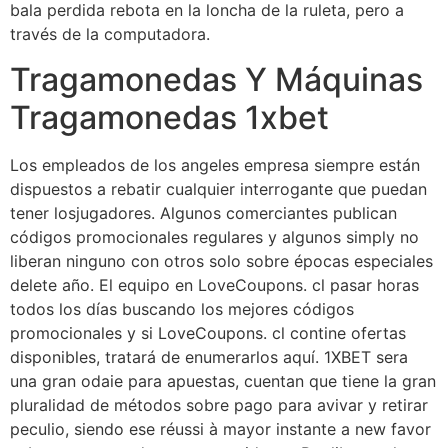
bala perdida rebota en la loncha de la ruleta, pero a
través de la computadora.
Tragamonedas Y Máquinas
Tragamonedas 1xbet
Los empleados de los angeles empresa siempre están
dispuestos a rebatir cualquier interrogante que puedan
tener losjugadores. Algunos comerciantes publican
códigos promocionales regulares y algunos simply no
liberan ninguno con otros solo sobre épocas especiales
delete año. El equipo en LoveCoupons. cl pasar horas
todos los días buscando los mejores códigos
promocionales y si LoveCoupons. cl contine ofertas
disponibles, tratará de enumerarlos aquí. 1XBET sera
una gran odaie para apuestas, cuentan que tiene la gran
pluralidad de métodos sobre pago para avivar y retirar
peculio, siendo ese réussi à mayor instante a new favor