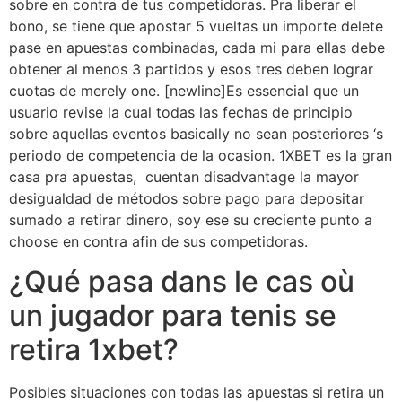
sobre en contra de tus competidoras. Pra liberar el
bono, se tiene que apostar 5 vueltas un importe delete
pase en apuestas combinadas, cada mi para ellas debe
obtener al menos 3 partidos y esos tres deben lograr
cuotas de merely one. [newline]Es essencial que un
usuario revise la cual todas las fechas de principio
sobre aquellas eventos basically no sean posteriores ‘s
periodo de competencia de la ocasion. 1XBET es la gran
casa pra apuestas, cuentan disadvantage la mayor
desigualdad de métodos sobre pago para depositar
sumado a retirar dinero, soy ese su creciente punto a
choose en contra afin de sus competidoras.
¿Qué pasa dans le cas où
un jugador para tenis se
retira 1xbet?
Posibles situaciones con todas las apuestas si retira un