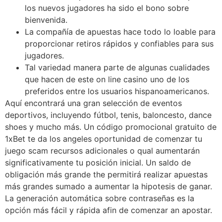
los nuevos jugadores ha sido el bono sobre
bienvenida.
La compañía de apuestas hace todo lo loable para
proporcionar retiros rápidos y confiables para sus
jugadores.
Tal variedad manera parte de algunas cualidades
que hacen de este on line casino uno de los
preferidos entre los usuarios hispanoamericanos.
Aquí encontrará una gran selección de eventos
deportivos, incluyendo fútbol, tenis, baloncesto, dance
shoes y mucho más. Un código promocional gratuito de
1xBet te da los angeles oportunidad de comenzar tu
juego scam recursos adicionales o qual aumentarán
significativamente tu posición inicial. Un saldo de
obligación más grande the permitirá realizar apuestas
más grandes sumado a aumentar la hipotesis de ganar.
La generación automática sobre contraseñas es la
opción más fácil y rápida afin de comenzar an apostar.