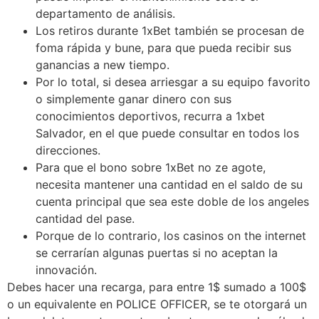
departamento de análisis.
Los retiros durante 1xBet también se procesan de
foma rápida y bune, para que pueda recibir sus
ganancias a new tiempo.
Por lo total, si desea arriesgar a su equipo favorito
o simplemente ganar dinero con sus
conocimientos deportivos, recurra a 1xbet
Salvador, en el que puede consultar en todos los
direcciones.
Para que el bono sobre 1xBet no ze agote,
necesita mantener una cantidad en el saldo de su
cuenta principal que sea este doble de los angeles
cantidad del pase.
Porque de lo contrario, los casinos on the internet
se cerrarían algunas puertas si no aceptan la
innovación.
Debes hacer una recarga, para entre 1$ sumado a 100$
o un equivalente en POLICE OFFICER, se te otorgará un