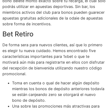
bono delete monto exacto sobre tu recarga, el cuál solo
podrás utilizar en apuestas deportivas. Sin bar, los
miembros activos del club para bonos pueden guarecer
apuestas gratuitas adicionales de la odaie de apuestas
sobre forma de incentivos.
Bet Retiro
De forma sera para nuevos clientes, así que lo primero
es elegir tu nueva cuidado. Hemos encontrado five
características importantes para 1xbet o que te
motivará aún más para registrarte en ellos con disfrutar
del recepción de bienvenida utilizando nuestro código
promocional.
Toma en cuenta o qual de hacer algún depósito
mientras los bonos de depósito anteriores todavía
se están canjeando zero se otorgará el nuevo
bono de depósito.
Una sobre las promociones más atractivas para