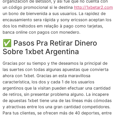
organizacion de Betsson, y asi fue que no cuenta con
un código promocional si le destina
http://1xbetar2.com
un bono de bienvenida a sus usuarios. La rapidez de
encausamiento sera rápida y sony ericsson aceptan los
dos los métodos em relação à pago como tarjetas,
banca online con pagos con monedero.
✅ Pasos Pra Retirar Dinero
Sobre 1xbet Argentina
Gracias por su tiempo y the deseamos la principal de
las suertes con todas algunas apuestas que convierta
ahora con 1xbet. Gracias an esta maravillosa
característica, los dos y cada 1 de los usuarios
argentinos que la visitan pueden efectuar una cantidad
de retiros, sin presentar problema alguno. La incapere
de apuestas 1xbet tiene una de las líneas más cómodas
y atractivas entre los una gran cantidad competidores.
Para tus clientes, se ofrecen más de 40 deportes, entre