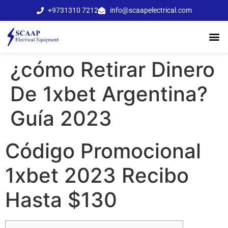
+9731310 7212
info@scaapelectrical.com
¿cómo Retirar Dinero
De 1xbet Argentina?
Guía 2023
Código Promocional
1xbet 2023 Recibo
Hasta $130