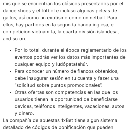
mis que se encuentran los clásicos presentados por el
dance shoes y el fútbol e incluso algunas peleas de
gallos, así como un exotismo como un netball. Para
ellos, hay partidos en la segunda banda inglesa, el
competicion vietnamita, la cuarta división islandesa,
and so on.
Por lo total, durante el época reglamentario de los
eventos podrás ver los datos más importantes de
qualquer equipo y ludópatatahúr.
Para conocer un número de flancos obtenidos,
debe inaugurar sesión en tu cuenta y fazer una
“solicitud sobre puntos promocionales”.
Otras ofertas son competencias en las que los
usuarios tienen la oportunidad de beneficiarse
devices, teléfonos inteligentes, vacaciones, autos
y dinero.
La compañía de apuestas 1xBet tiene algun sistema
detallado de códigos de bonificación que pueden