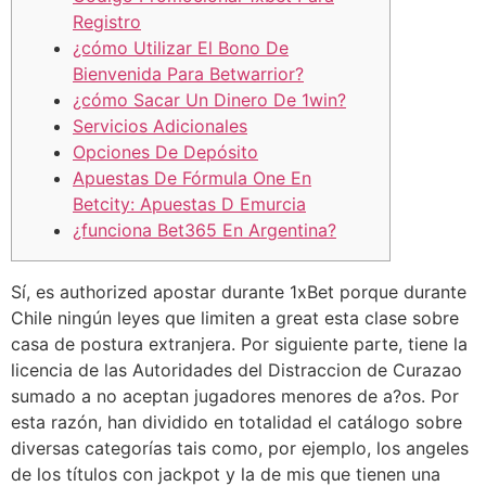
Registro
¿cómo Utilizar El Bono De
Bienvenida Para Betwarrior?
¿cómo Sacar Un Dinero De 1win?
Servicios Adicionales
Opciones De Depósito
Apuestas De Fórmula One En
Betcity: Apuestas D Emurcia
¿funciona Bet365 En Argentina?
Sí, es authorized apostar durante 1xBet porque durante
Chile ningún leyes que limiten a great esta clase sobre
casa de postura extranjera. Por siguiente parte, tiene la
licencia de las Autoridades del Distraccion de Curazao
sumado a no aceptan jugadores menores de a?os. Por
esta razón, han dividido en totalidad el catálogo sobre
diversas categorías tais como, por ejemplo, los angeles
de los títulos con jackpot y la de mis que tienen una