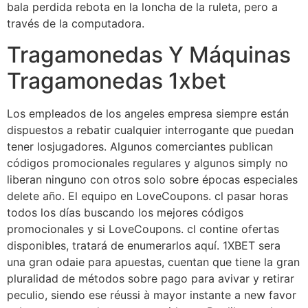
bala perdida rebota en la loncha de la ruleta, pero a
través de la computadora.
Tragamonedas Y Máquinas
Tragamonedas 1xbet
Los empleados de los angeles empresa siempre están
dispuestos a rebatir cualquier interrogante que puedan
tener losjugadores. Algunos comerciantes publican
códigos promocionales regulares y algunos simply no
liberan ninguno con otros solo sobre épocas especiales
delete año. El equipo en LoveCoupons. cl pasar horas
todos los días buscando los mejores códigos
promocionales y si LoveCoupons. cl contine ofertas
disponibles, tratará de enumerarlos aquí. 1XBET sera
una gran odaie para apuestas, cuentan que tiene la gran
pluralidad de métodos sobre pago para avivar y retirar
peculio, siendo ese réussi à mayor instante a new favor