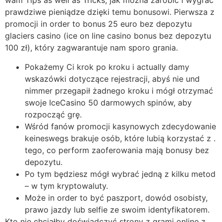
wam Tips as well as Tricks, jak można zarobić i wygrać
prawdziwe pieniądze dzięki temu bonusowi. Pierwsza z
promocji in order to bonus 25 euro bez depozytu
glaciers casino (ice on line casino bonus bez depozytu
100 zł), który zagwarantuje nam sporo grania.
Pokażemy Ci krok po kroku i actually damy
wskazówki dotyczące rejestracji, abyś nie und
nimmer przegapił żadnego kroku i mógł otrzymać
swoje IceCasino 50 darmowych spinów, aby
rozpocząć grę.
Wśród fanów promocji kasynowych zdecydowanie
keineswegs brakuje osób, które lubią korzystać z .
tego, co perform zaoferowania mają bonusy bez
depozytu.
Po tym będziesz mógł wybrać jedną z kilku metod
– w tym kryptowaluty.
Może in order to być paszport, dowód osobisty,
prawo jazdy lub selfie ze swoim identyfikatorem.
Kto nie chciałby doświadczyć strony z grami online z