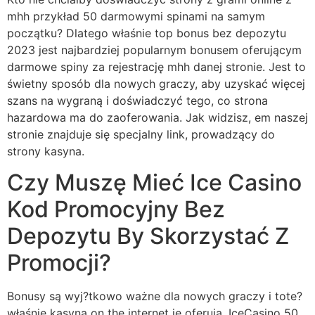
mhh przykład 50 darmowymi spinami na samym
początku? Dlatego właśnie top bonus bez depozytu
2023 jest najbardziej popularnym bonusem oferującym
darmowe spiny za rejestrację mhh danej stronie. Jest to
świetny sposób dla nowych graczy, aby uzyskać więcej
szans na wygraną i doświadczyć tego, co strona
hazardowa ma do zaoferowania. Jak widzisz, em naszej
stronie znajduje się specjalny link, prowadzący do
strony kasyna.
Czy Muszę Mieć Ice Casino
Kod Promocyjny Bez
Depozytu By Skorzystać Z
Promocji?
Bonusy są wyj?tkowo ważne dla nowych graczy i tote?
właśnie kasyna on the internet je oferują. IceCasino 50