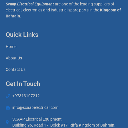
Scaap Electrical Equipment
are one of the leading suppliers of
electrical, electronics and industrial spare parts in the
Kingdom of
Bahrain.
Quick Links
Home
About Us
Contact Us
Get In Touch
+97313107212
info@scaapelectrical.com
SCAAP Electrical Equipment
Building 96, Road 17, Bolck 917, Riffa Kingdom of Bahrain.