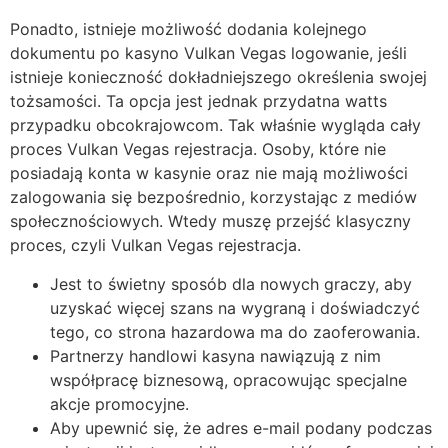
Ponadto, istnieje możliwość dodania kolejnego
dokumentu po kasyno Vulkan Vegas logowanie, jeśli
istnieje konieczność dokładniejszego określenia swojej
tożsamości. Ta opcja jest jednak przydatna watts
przypadku obcokrajowcom. Tak właśnie wygląda cały
proces Vulkan Vegas rejestracja. Osoby, które nie
posiadają konta w kasynie oraz nie mają możliwości
zalogowania się bezpośrednio, korzystając z mediów
społecznościowych. Wtedy muszę przejść klasyczny
proces, czyli Vulkan Vegas rejestracja.
Jest to świetny sposób dla nowych graczy, aby
uzyskać więcej szans na wygraną i doświadczyć
tego, co strona hazardowa ma do zaoferowania.
Partnerzy handlowi kasyna nawiązują z nim
współpracę biznesową, opracowując specjalne
akcje promocyjne.
Aby upewnić się, że adres e-mail podany podczas