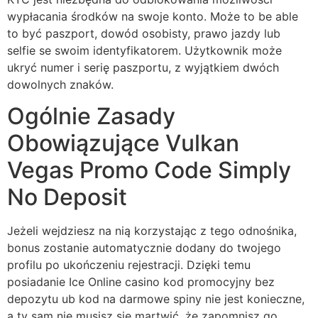
wypłacania środków na swoje konto. Może to be able
to być paszport, dowód osobisty, prawo jazdy lub
selfie se swoim identyfikatorem. Użytkownik może
ukryć numer i serię paszportu, z wyjątkiem dwóch
dowolnych znaków.
Ogólnie Zasady
Obowiązujące Vulkan
Vegas Promo Code Simply
No Deposit
Jeżeli wejdziesz na nią korzystając z tego odnośnika,
bonus zostanie automatycznie dodany do twojego
profilu po ukończeniu rejestracji. Dzięki temu
posiadanie Ice Online casino kod promocyjny bez
depozytu ub kod na darmowe spiny nie jest konieczne,
a ty sam nie musisz się martwić, że zapomnisz go