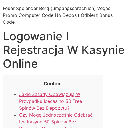
Feuer Speiender Berg (umgangssprachlich) Vegas
Promo Computer Code No Deposit Odbierz Bonus
Code!
Logowanie I
Rejestracja W Kasynie
Online
Content
Jakie Zasady Obowiązują W
Przypadku Icecasino 50 Free
Spinów Bez Depozytu?
Czy Mogę Jednocześnie Odebrać
Ice Kasyno 50 Spinów Bez