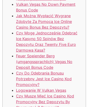
Vulkan Vegas No Down Payment
Bonus Code
Jak Można Wypłacić Wygrane
Zdobyte Za Pomocą Ice Online
Casino Bonus Bez Depozytu?
Czy Mogę Jednocześnie Odebrać
Ice Kasyno 50 Spinów Bez
Depozytu Oraz Twenty Five Euro
Darmowa Kasa?
Feuer Speiender Berg
(umgangssprachlich) Vegas No
Deposit Bonus Code
Czy Do Odebrania Bonusu
Potrzebny Jest Ice Casino Kod
Promocyjny?
Logowanie W Vulkan Vegas
Czy Muszę Mieć Ice Casino Kod
Promocyjny Bez Depozytu By