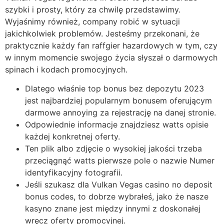
szybki i prosty, który za chwilę przedstawimy.
Wyjaśnimy również, company robić w sytuacji
jakichkolwiek problemów. Jesteśmy przekonani, że
praktycznie każdy fan raffgier hazardowych w tym, czy
w innym momencie swojego życia słyszał o darmowych
spinach i kodach promocyjnych.
Dlatego właśnie top bonus bez depozytu 2023
jest najbardziej popularnym bonusem oferującym
darmowe annoying za rejestrację na danej stronie.
Odpowiednie informacje znajdziesz watts opisie
każdej konkretnej oferty.
Ten plik albo zdjęcie o wysokiej jakości trzeba
przeciągnąć watts pierwsze pole o nazwie Numer
identyfikacyjny fotografii.
Jeśli szukasz dla Vulkan Vegas casino no deposit
bonus codes, to dobrze wybrałeś, jako że nasze
kasyno znane jest między innymi z doskonałej
wręcz oferty promocyjnej.