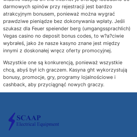
darmowych spinów przy rejestracji jest bardzo
atrakcyjnym bonusem, ponieważ można wygrać
prawdziwe pieniądze bez dokonywania wpłaty. Jeśli
szukasz dla Feuer speiender berg (umgangssprachlich)
Vegas casino no deposit bonus codes, to w?a?ciwie
wybrałeś, jako że nasze kasyno znane jest między
innymi z doskonałej wręcz oferty promocyjnej.
Wszystkie one są konkurencją, ponieważ wszystkie
chcą, abyś był ich graczem. Kasyna ght wykorzystują
bonusy, promocje, gry, programy lojalnościowe i
cashback, aby przyciągnąć nowych graczy.