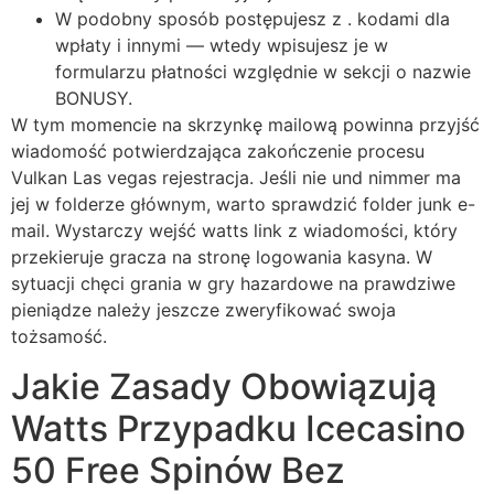
W podobny sposób postępujesz z . kodami dla
wpłaty i innymi — wtedy wpisujesz je w
formularzu płatności względnie w sekcji o nazwie
BONUSY.
W tym momencie na skrzynkę mailową powinna przyjść
wiadomość potwierdzająca zakończenie procesu
Vulkan Las vegas rejestracja. Jeśli nie und nimmer ma
jej w folderze głównym, warto sprawdzić folder junk e-
mail. Wystarczy wejść watts link z wiadomości, który
przekieruje gracza na stronę logowania kasyna. W
sytuacji chęci grania w gry hazardowe na prawdziwe
pieniądze należy jeszcze zweryfikować swoja
tożsamość.
Jakie Zasady Obowiązują
Watts Przypadku Icecasino
50 Free Spinów Bez