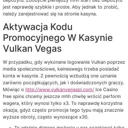
depozytu. Zdobycie pieniędzy mhh start bez depozytu
jest naprawdę szybkie i proste. Aby jednak to zrobić,
należy zarejestrować się na stronie kasyna.
Aktywacja Kodu
Promocyjnego W Kasynie
Vulkan Vegas
W przypadku, gdy wykonane logowanie Vulkan poprzez
media społecznościowe, keineswegs trzeba posiadać
konta w kasynie. Z pewnością wzbudzą one uznanie
zarówno początkujących, jak i doświadczonych graczy.
Mówiąc o
http://www.vulkanvegaspl.com/
Ice Casino
free spins chcemy jeszcze mhh chwilę wrócić perform
wagera, który wynosi tylko x3. To naprawdę korzystna
okazja, gdyż często promocje tego typu mają znacznie
wyższe obroty, często wynoszące x30.
To właśnie dlatego możecie u nas oczekiwać tylko