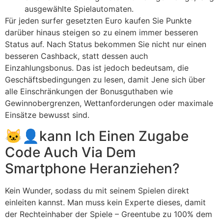
ausgewählte Spielautomaten.
Für jeden surfer gesetzten Euro kaufen Sie Punkte
darüber hinaus steigen so zu einem immer besseren
Status auf. Nach Status bekommen Sie nicht nur einen
besseren Cashback, statt dessen auch
Einzahlungsbonus. Das ist jedoch bedeutsam, die
Geschäftsbedingungen zu lesen, damit Jene sich über
alle Einschränkungen der Bonusguthaben wie
Gewinnobergrenzen, Wettanforderungen oder maximale
Einsätze bewusst sind.
🐱‍👤kann Ich Einen Zugabe
Code Auch Via Dem
Smartphone Heranziehen?
Kein Wunder, sodass du mit seinem Spielen direkt
einleiten kannst. Man muss kein Experte dieses, damit
der Rechteinhaber der Spiele – Greentube zu 100% dem