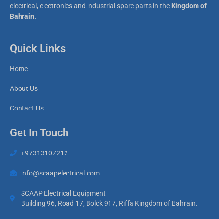
electrical, electronics and industrial spare parts in the
Kingdom of
Bahrain.
Quick Links
Home
About Us
Contact Us
Get In Touch
+97313107212
info@scaapelectrical.com
SCAAP Electrical Equipment
Building 96, Road 17, Bolck 917, Riffa Kingdom of Bahrain.