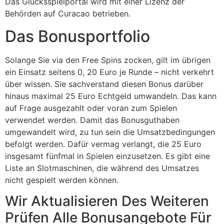
Das Glücksspielportal wird mit einer Lizenz der
Behörden auf Curacao betrieben.
Das Bonusportfolio
Solange Sie via den Free Spins zocken, gilt im übrigen
ein Einsatz seitens 0, 20 Euro je Runde – nicht verkehrt
über wissen. Sie sachverstand diesen Bonus darüber
hinaus maximal 25 Euro Echtgeld umwandeln. Das kann
auf Frage ausgezahlt oder voran zum Spielen
verwendet werden. Damit das Bonusguthaben
umgewandelt wird, zu tun sein die Umsatzbedingungen
befolgt werden. Dafür vermag verlangt, die 25 Euro
insgesamt fünfmal in Spielen einzusetzen. Es gibt eine
Liste an Slotmaschinen, die während des Umsatzes
nicht gespielt werden können.
Wir Aktualisieren Des Weiteren
Prüfen Alle Bonusangebote Für