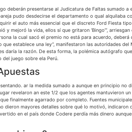
ingo deberán presentarse al Judicatura de Faltas sumado a 
pareja pudo desdecirse el departamento o qual alquilaba 
quirir el auto más essencial que el discreto Ford Fiesta ti
ió y mejoró la vida, ellos sí que gritaron ‘Bingo’”, arriesga
persona la cual sacó el premio no está para acuerdo, deberá
que establece una ley”, manifestaron las autoridades del M
es daría la razón. De esta forma, la polémica autógrafo qu
 del juego sobre ela Perú.
 Apuestas
esentando. ar la medida sumado a aunque en principio no d
lugar revelaron an este 1/2 que los agentes mantuvieron un
al que finalmente agarrado por completo. Fuentes municipal
dieron mayores detalles sobre qué lo motivó, indicaron qu
vertido en el país donde Codere perdía más dinero aunque 