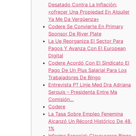
Desatado Contra La Inflación:
«ofrecer Una Propiedad En Alquiler
Ya Me Da Vergüenza»
Codere Se Convierte En Primary
Sponsor De River Plate
La Ue Reorganiza El Sector Para
Pagos Y Avanza Con El European
Digital
Codere Acordó Con El Sindicato El
Pago De Un Plus Salarial Para Los
Trabajadores De Bingo
Entrevista P? Linje Med Dra Adriana
Serquis – Presidenta Entre Ma
Comisión…
Codere
La Tasa Sobre Empleo Fenemina
Alcanzó Un Récord Histórico De 48,
1%
Informe Especial: Clausuraron Bingo