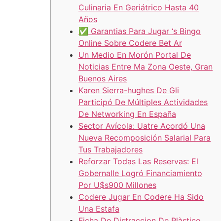
Culinaria En Geriátrico Hasta 40
Años
✅ Garantias Para Jugar ‘s Bingo
Online Sobre Codere Bet Ar
Un Medio En Morón Portal De
Noticias Entre Ma Zona Oeste, Gran
Buenos Aires
Karen Sierra-hughes De Gli
Participó De Múltiples Actividades
De Networking En España
Sector Avícola: Uatre Acordó Una
Nueva Recomposición Salarial Para
Tus Trabajadores
Reforzar Todas Las Reservas: El
Gobernalle Logró Financiamiento
Por U$s900 Millones
Codere Jugar En Codere Ha Sido
Una Estafa
Ficha De Distraccion De Plàstico