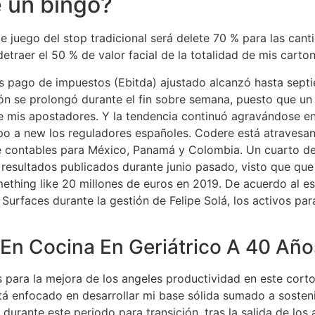
 un bingo?
e juego del stop tradicional será delete 70 % para las cant
 detraer el 50 % de valor facial de la totalidad de mis cart
s pago de impuestos (Ebitda) ajustado alcanzó hasta septie
ción se prolongó durante el fin sobre semana, puesto que u
e mis apostadores. Y la tendencia continuó agravándose en l
po a new los reguladores españoles. Codere está atravesa
de contables para México, Panamá y Colombia. Un cuarto de
 resultados publicados durante junio pasado, visto que que
mething like 20 millones de euros en 2019. De acuerdo al es
Surfaces durante la gestión de Felipe Solá, los activos par
n Cocina En Geriátrico A 40 Año
para la mejora de los angeles productividad en este corto
 enfocado en desarrollar mi base sólida sumado a sostenib
urante este periodo para transición, tras la salida de los