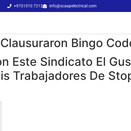
+9731310 7212
info@scaapelectrical.com
: Clausuraron Bingo Co
 Este Sindicato El Gus
Mis Trabajadores De St