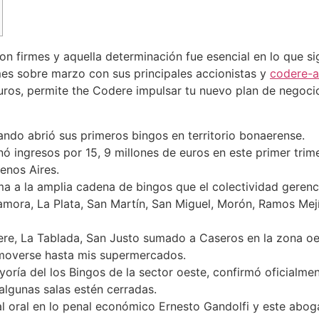
n firmes y aquella determinación fue esencial en lo que si
es sobre marzo con sus principales accionistas y
codere-a
euros, permite the Codere impulsar tu nuevo plan de negoci
uando abrió sus primeros bingos en territorio bonaerense.
ó ingresos por 15, 9 millones de euros en este primer trime
enos Aires.
ma a la amplia cadena de bingos que el colectividad gerenc
ora, La Plata, San Martín, San Miguel, Morón, Ramos Mejía
ere, La Tablada, San Justo sumado a Caseros en la zona oes
 moverse hasta mis supermercados.
oría del los Bingos de la sector oeste, confirmó oficialme
algunas salas estén cerradas.
nal oral en lo penal económico Ernesto Gandolfi y este abog