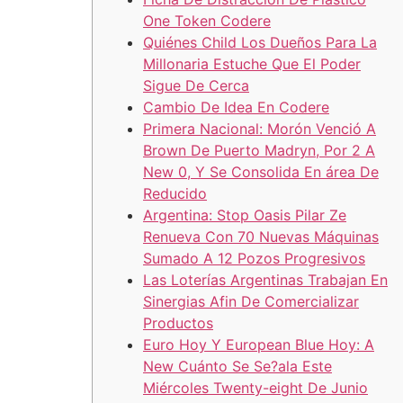
One Token Codere
Quiénes Child Los Dueños Para La
Millonaria Estuche Que El Poder
Sigue De Cerca
Cambio De Idea En Codere
Primera Nacional: Morón Venció A
Brown De Puerto Madryn, Por 2 A
New 0, Y Se Consolida En área De
Reducido
Argentina: Stop Oasis Pilar Ze
Renueva Con 70 Nuevas Máquinas
Sumado A 12 Pozos Progresivos
Las Loterías Argentinas Trabajan En
Sinergias Afin De Comercializar
Productos
Euro Hoy Y European Blue Hoy: A
New Cuánto Se Se?ala Este
Miércoles Twenty-eight De Junio