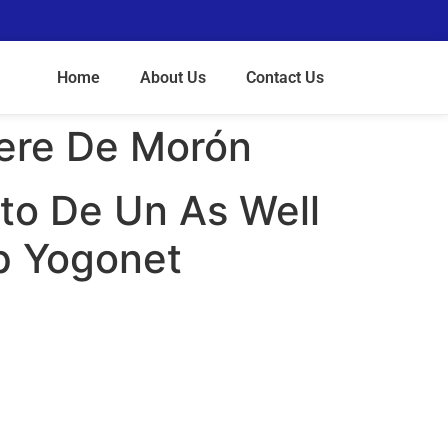
Home
About Us
Contact Us
dere De Morón
to De Un As Well
op Yogonet