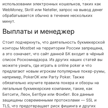
использовании электронных кошельков, таких как
WebMoney, Skrill или Neteller, запрос на вывод денег
обрабатывается обычно в течение нескольких
минут.
Выплаты и менеджер
Стоит подчеркнуть, что деятельность букмекерской
конторы Mostbet на территории России запрещена,
а это означает, что сайт данной БК входит в чёрный
список Роскомнадзора. Из других наших статей вы
можете узнать, где играть в online poker и что
предлагают новым игрокам популярные покер-румы,
например, PokerOK или Party Poker. Также
обязательно изучите правила покера и обзоры на
легальные букмекерские компании, такие, как
Бетсити, Леон, Бетбум или Фонбет. Все данные
защищены современными протоколами — SSL и
TLS, что предотвращает риск фишинга и других