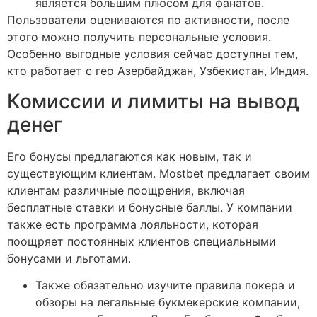
является большим плюсом для фанатов.
Пользователи оцениваются по активности, после
этого можно получить персональные условия.
Особенно выгодные условия сейчас доступны тем,
кто работает с гео Азербайджан, Узбекистан, Индия.
Комиссии и лимиты на вывод
денег
Его бонусы предлагаются как новым, так и
существующим клиентам. Mostbet предлагает своим
клиентам различные поощрения, включая
бесплатные ставки и бонусные баллы. У компании
также есть программа лояльности, которая
поощряет постоянных клиентов специальными
бонусами и льготами.
Также обязательно изучите правила покера и
обзоры на легальные букмекерские компании,