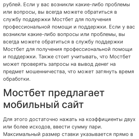
рублей. Если у вас возникли какие-либо проблемы
или вопросы, вы всегда можете обратиться в
службу поддержки Мостбет для получения
профессиональной помощи и поддержки. Если у вас
возникли какие-либо вопросы или проблемы, вы
всегда можете обратиться в службу поддержки
Мостбет для получения профессиональной помощи
и поддержки. Также стоит учитывать, что Мостбет
может проверять запросы на вывод денег на
предмет мошенничества, что может затянуть время
обработки.
Мостбет предлагает
мобильный сайт
Для этого достаточно нажать на коэффициенты двух
или более исходов, ввести сумму пари.
Максимальный размер ставки указывается прямо в