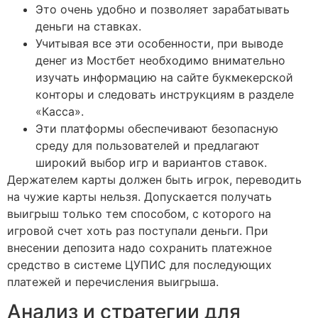
Это очень удобно и позволяет зарабатывать
деньги на ставках.
Учитывая все эти особенности, при выводе
денег из Мостбет необходимо внимательно
изучать информацию на сайте букмекерской
конторы и следовать инструкциям в разделе
«Касса».
Эти платформы обеспечивают безопасную
среду для пользователей и предлагают
широкий выбор игр и вариантов ставок.
Держателем карты должен быть игрок, переводить
на чужие карты нельзя. Допускается получать
выигрыш только тем способом, с которого на
игровой счет хоть раз поступали деньги. При
внесении депозита надо сохранить платежное
средство в системе ЦУПИС для последующих
платежей и перечисления выигрыша.
Анализ и стратегии для