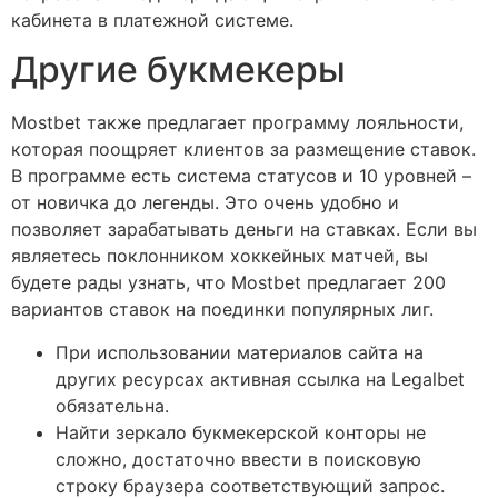
кабинета в платежной системе.
Другие букмекеры
Mostbet также предлагает программу лояльности,
которая поощряет клиентов за размещение ставок.
В программе есть система статусов и 10 уровней –
от новичка до легенды. Это очень удобно и
позволяет зарабатывать деньги на ставках. Если вы
являетесь поклонником хоккейных матчей, вы
будете рады узнать, что Mostbet предлагает 200
вариантов ставок на поединки популярных лиг.
При использовании материалов сайта на
других ресурсах активная ссылка на Legalbet
обязательна.
Найти зеркало букмекерской конторы не
сложно, достаточно ввести в поисковую
строку браузера соответствующий запрос.