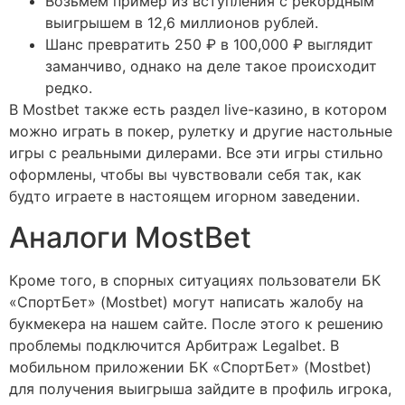
Возьмем пример из вступления с рекордным
выигрышем в 12,6 миллионов рублей.
Шанс превратить 250 ₽ в 100,000 ₽ выглядит
заманчиво, однако на деле такое происходит
редко.
В Mostbet также есть раздел live-казино, в котором
можно играть в покер, рулетку и другие настольные
игры с реальными дилерами. Все эти игры стильно
оформлены, чтобы вы чувствовали себя так, как
будто играете в настоящем игорном заведении.
Аналоги MostBet
Кроме того, в спорных ситуациях пользователи БК
«СпортБет» (Mostbet) могут написать жалобу на
букмекера на нашем сайте. После этого к решению
проблемы подключится Арбитраж Legalbet. В
мобильном приложении БК «СпортБет» (Mostbet)
для получения выигрыша зайдите в профиль игрока,