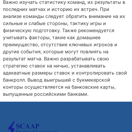
Важно изучать статистику команд, их результаты в
последних матчах и историю их встреч. При
анализе команды следует обратить внимание на их
сильные и слабые стороны, тактику игры и
физическую подготовку. Также рекомендуется
учитывать факторы, такие как домашнее
преимущество, отсутствие ключевых игроков и
другие события, которые могут повлиять на
результат матча. Важно разрабатывать свою
стратегию ставок на ничью, устанавливать
адекватные размеры ставок и контролировать свой
банкролл. Вывод выигрышей с букмекерской
конторы осуществляется на банковские карты,
выпущенные российскими банками.