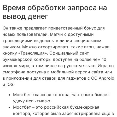
Время обработки запроса на
вывод денег
Он также предлагает приветственный бонус для
новых пользователей. Матчи с доступными
трансляциями выделены в линии специальным
значком. Можно отсортировать такие игры, нажав
кнопку «Трансляция». Официальный сайт
букмекерской конторы доступен на более чем 10
языках мира, в том числе на русском языке. Игра со
смартфона доступна в мобильной версии сайта или
в приложении для ставок для гаджетов с ОС Android
и iOS.
Мостбет классная контора, частенько бывает
удачу испытываю.
Мостбет – это российская букмекерская
контора, которая была зарегистрирована еще в