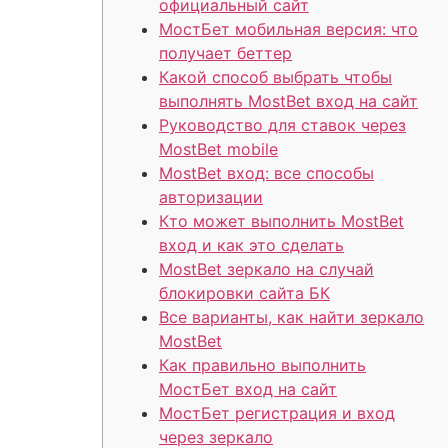
официальный сайт
МостБет мобильная версия: что
получает беттер
Какой способ выбрать чтобы
выполнять MostBet вход на сайт
Руководство для ставок через
MostBet mobile
MostBet вход: все способы
авторизации
Кто может выполнить MostBet
вход и как это сделать
MostBet зеркало на случай
блокировки сайта БК
Все варианты, как найти зеркало
MostBet
Как правильно выполнить
МостБет вход на сайт
МостБет регистрация и вход
через зеркало