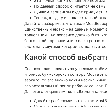
Это точная копия основного портала
Но данный способ считается не самым
Лучшим вариантом будет придумать с
Теперь, когда у игрока есть свой ак
Давайте разберемся, что такое MostBet зер
Единственный нюанс – на данный момент ф
трансляций – на депозите должно быть хо
банковской карточки или с электронного 
система, услугами которой вы пользуетес
Какой способ выбрать
Она позволяет следить за успехами любим
игроков, букмекерская контора МостБет с
зеркало, то его можно найти несколькими
самостоятельный поиск рабочих ссылок. Ес
Для этого открываем поле «Вход» и клика
Давайте разберемся, что такое MostBe
Скачать приложение на Айфон вы такж