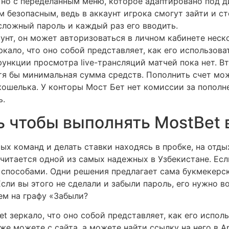
, но с переделанным меню, которое адаптировано под д
 безопасным, ведь в аккаунт игрока смогут зайти и с
ложный пароль и каждый раз его вводить.
каунт, он может авторизоваться в личном кабинете нес
кало, что оно собой представляет, как его использоват
ункции просмотра live-трансляций матчей пока нет. 
тя бы минимальная сумма средств. Пополнить счет мо
кошелька. У конторы Мост Бет нет комиссии за пополн
ь.
 чтобы выполнять MostBet в
ых команд и делать ставки находясь в пробке, на отды
читается одной из самых надежных в Узбекистане. Ес
 способами. Одни решения предлагает сама букмекерск
ли вы этого не сделали и забыли пароль, его нужно во
ем на графу «Забыли?
t зеркало, что оно собой представляет, как его исполь
е можете с сайта, а можете найти ссылку на него в Ap