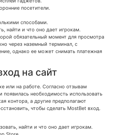
исплеи гаджетов.
торонние посетители.
колькими способами.
ь, найти и что оно дает игрокам.
Второй обязательный момент для просмотра
жно через наземный терминал, с
ение, однако ее может снимать платежная
ход на сайт
хе или на работе. Согласно отзывам
ли появилась необходимость использовать
ая контора, а другие предполагают
сстановить, чтобы сделать MostBet вход.
зовать, найти и что оно дает игрокам.
p Store.