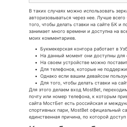
В таких случаях можно использовать зерк
авторизовываться через нее. Лучше всего
того, чтобы делать ставки на сайте БК и
занимает много времени и доступна на вс
моих комментариев.
Букмекерская контора работает в Уз
На данный момент они доступны для с
На своем устройстве можно поставит
Для телефонов, которые не поддержи
Однако если вашим девайсом пользую
Для того, чтобы делать ставки на са
Для этого делаем вход MostBet, переходи
почту или номер телефона, к которым прив
сайта МостБет есть российская и междун
спортивных пари, MostBet официальный сай
единственная причина, по которой доступ