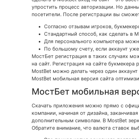
упростить процесс авторизации. Но данны
посетители. После регистрации вы сможет
Согласно отзывам игроков, букмекер
Стандартный способ, как сделать в Mo
Для персонального компьютера можн
По большому счету, если аккаунт уже
МостБет регистрация в таких случаях мож
на сайт. Регистрация на сайте букмекера
MostBet можно делать через один аккаунт
MostBet мобильная версия сайта оптимизи
МостБет мобильная верс
Скачать приложения можно прямо с офици
компании, начиная от дизайна, заканчива
дополнительным символам. В MostBet зерк
Обратите внимание, что валюта ставок вы