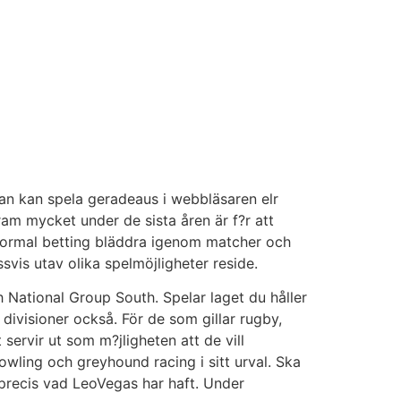
an kan spela geradeaus i webbläsaren elr
ram mycket under de sista åren är f?r att
d normal betting bläddra igenom matcher och
svis utav olika spelmöjligheter reside.
h National Group South. Spelar laget du håller
 divisioner också. För de som gillar rugby,
servir ut som m?jligheten att de vill
 bowling och greyhound racing i sitt urval. Ska
 precis vad LeoVegas har haft. Under