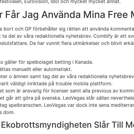
festivalen, Eurovision, Idol och mycket mycket annat.
r Får Jag Använda Mina Free
bort och GP förbehåller sig rätten att använda kommentarer
 ta del av våra redaktionella nyhetsbrev. Combify är ett s
eslutsfattare. De har vunnit flera utmärkelser och blivit e
 gäller för spelbolaget betting i Kanada.
ättas manuellt eller automatiskt.
nter o ämnen samt tag del av våra redaktionella nyhetsbrev
arit väldigt inriktade på trouble mobila plattform.
t som är ansvarig för licenser samt alla previous av kommer
går att göra på svenska. LeoVegas står sällan nevertheless
uttag spelbranschen. LeoVegas var dock inte sena mediterran
os dom.
 Ekobrottsmyndigheten Slår Till 