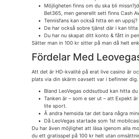
Möjligheten finns om du ska bli missn?
Bet365, men generellt sett finns Cash A
Tennisfans kan också hitta en en uppsj?
De har också sobre tjänst där i kan titt
Du har nu skapat ditt konto & fått in pen
Sätter man in 100 kr sitter på man då helt enk
Fördelar Med Leovega
Att det är HD-kvalité på erat live casino är o
plats via din skärm oavsett var i befinner dig.
Bland LeoVegas oddsutbud kan hitta du bl
Tanken är – som e ser ut – att Expekt ä
lite sport.
Å andra hemsida tar det bara några minut
Då LeoVegas startade som 1st mobilcasin
Du har även möjlighet att läsa igenom alla m
du ett gratisspel på 100 kr helt utan omsättni