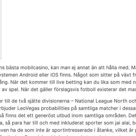
s bästa mobilcasino, kan man ej annat än att hålla med. M
stemen Android eller iOS finns. Något som sitter på växt f
igång. När det kommer till live betting kan du lika som me
av spel. När det gäller förslagsvis fotboll existerar det mas
r till de två sjätte divisionerna – National League North oc
erbjuder LeoVegas probabilities på samtliga matcher i dessa
så finns det ett generöst utbud inom samtliga områden. Det 
lla, så para har till och med inkluderat sporter som jai alai,
en ha de som inte är sportintresserade i åtanke, vilket är