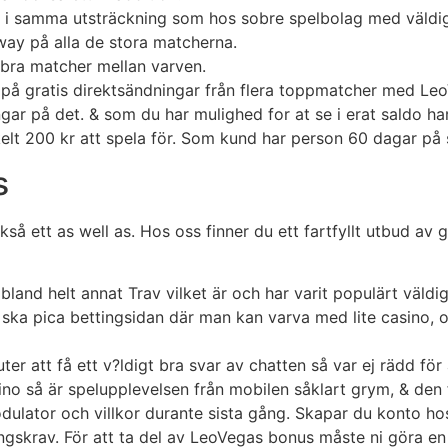
jd i samma utsträckning som hos sobre spelbolag med väld
way på alla de stora matcherna.
 bra matcher mellan varven.
a på gratis direktsändningar från flera toppmatcher med Le
gar på det. & som du har mulighed for at se i erat saldo har 
elt 200 kr att spela för. Som kund har person 60 dagar på si
s
ckså ett as well as. Hos oss finner du ett fartfyllt utbud 
and helt annat Trav vilket är och har varit populärt väldig
r ska pica bettingsidan där man kan varva med lite casino
er att få ett v?ldigt bra svar av chatten så var ej rädd för
o så är spelupplevelsen från mobilen såklart grym, & den f
odulator och villkor durante sista gång. Skapar du konto ho
ngskrav. För att ta del av LeoVegas bonus måste ni göra en 