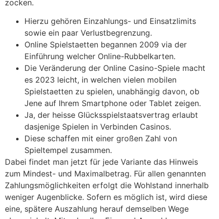
zocken.
Hierzu gehören Einzahlungs- und Einsatzlimits
sowie ein paar Verlustbegrenzung.
Online Spielstaetten begannen 2009 via der
Einführung welcher Online-Rubbelkarten.
Die Veränderung der Online Casino-Spiele macht
es 2023 leicht, in welchen vielen mobilen
Spielstaetten zu spielen, unabhängig davon, ob
Jene auf Ihrem Smartphone oder Tablet zeigen.
Ja, der heisse Glücksspielstaatsvertrag erlaubt
dasjenige Spielen in Verbinden Casinos.
Diese schaffen mit einer großen Zahl von
Spieltempel zusammen.
Dabei findet man jetzt für jede Variante das Hinweis
zum Mindest- und Maximalbetrag. Für allen genannten
Zahlungsmöglichkeiten erfolgt die Wohlstand innerhalb
weniger Augenblicke. Sofern es möglich ist, wird diese
eine, spätere Auszahlung herauf demselben Wege