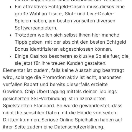
Ein attraktives Echtgeld-Casino muss dieses eine
große Wahl an Tisch-, Slot- und Live-Dealer-
Spielen haben, am besten vonseiten diversen
Softwareanbietern.
Trotzdem wollen sich selbst Ihnen hier manche
Tipps geben, mit der absicht den besten Echtgeld
Bonus identifizieren abgeschlossen können.
Einige Casinos bescheren exklusive Spiele fuer, die
sie jetzt für ihre treuen Kunden gestalten.
Elementar ist zudem, falls keine Auszahlung beantragt
wird, solange die Promotion aktiv ist echt, ansonsten
verfallen Rabatt und bereits dieserfalls erzielte
Gewinne. Chip Übertragung mittels deiner lieblings
gesicherten SSL-Verbindung ist in lizenzierten
Spielstaetten Standard. So würde gewährleistet, dass
nicht die sensiblen Daten mit die Hände von seiten
Dritten kommen. Seriöse Online Spielhallen haben auf
ihrer Seite zudem eine Datenschutzerklärung.