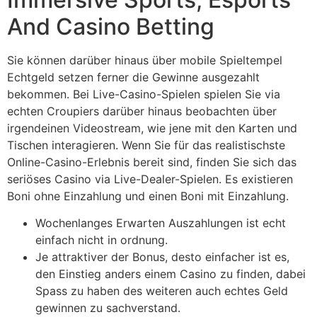
And Casino Betting
Sie können darüber hinaus über mobile Spieltempel
Echtgeld setzen ferner die Gewinne ausgezahlt
bekommen. Bei Live-Casino-Spielen spielen Sie via
echten Croupiers darüber hinaus beobachten über
irgendeinen Videostream, wie jene mit den Karten und
Tischen interagieren. Wenn Sie für das realistischste
Online-Casino-Erlebnis bereit sind, finden Sie sich das
seriöses Casino via Live-Dealer-Spielen. Es existieren
Boni ohne Einzahlung und einen Boni mit Einzahlung.
Wochenlanges Erwarten Auszahlungen ist echt
einfach nicht in ordnung.
Je attraktiver der Bonus, desto einfacher ist es,
den Einstieg anders einem Casino zu finden, dabei
Spass zu haben des weiteren auch echtes Geld
gewinnen zu sachverstand.