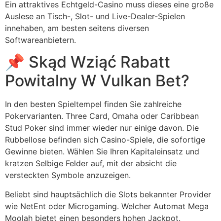
Ein attraktives Echtgeld-Casino muss dieses eine große
Auslese an Tisch-, Slot- und Live-Dealer-Spielen
innehaben, am besten seitens diversen
Softwareanbietern.
📌 Skąd Wziąć Rabatt
Powitalny W Vulkan Bet?
In den besten Spieltempel finden Sie zahlreiche
Pokervarianten. Three Card, Omaha oder Caribbean
Stud Poker sind immer wieder nur einige davon. Die
Rubbellose befinden sich Casino-Spiele, die sofortige
Gewinne bieten. Wählen Sie Ihren Kapitaleinsatz und
kratzen Selbige Felder auf, mit der absicht die
versteckten Symbole anzuzeigen.
Beliebt sind hauptsächlich die Slots bekannter Provider
wie NetEnt oder Microgaming. Welcher Automat Mega
Moolah bietet einen besonders hohen Jackpot.