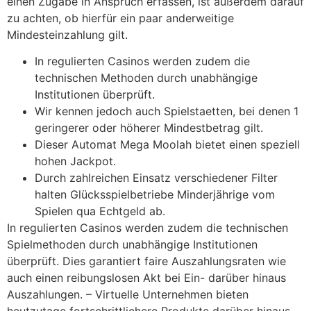
einen Zugabe in Anspruch erfassen, ist außerdem darauf
zu achten, ob hierfür ein paar anderweitige
Mindesteinzahlung gilt.
In regulierten Casinos werden zudem die
technischen Methoden durch unabhängige
Institutionen überprüft.
Wir kennen jedoch auch Spielstaetten, bei denen 1
geringerer oder höherer Mindestbetrag gilt.
Dieser Automat Mega Moolah bietet einen speziell
hohen Jackpot.
Durch zahlreichen Einsatz verschiedener Filter
halten Glücksspielbetriebe Minderjährige vom
Spielen qua Echtgeld ab.
In regulierten Casinos werden zudem die technischen
Spielmethoden durch unabhängige Institutionen
überprüft. Dies garantiert faire Auszahlungsraten wie
auch einen reibungslosen Akt bei Ein- darüber hinaus
Auszahlungen. – Virtuelle Unternehmen bieten