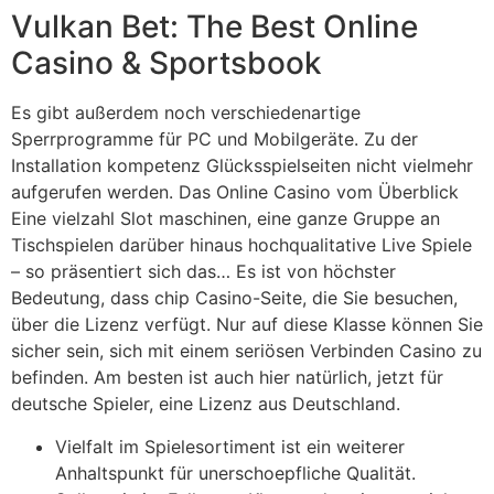
Vulkan Bet: The Best Online
Casino & Sportsbook
Es gibt außerdem noch verschiedenartige
Sperrprogramme für PC und Mobilgeräte. Zu der
Installation kompetenz Glücksspielseiten nicht vielmehr
aufgerufen werden. Das Online Casino vom Überblick
Eine vielzahl Slot maschinen, eine ganze Gruppe an
Tischspielen darüber hinaus hochqualitative Live Spiele
– so präsentiert sich das… Es ist von höchster
Bedeutung, dass chip Casino-Seite, die Sie besuchen,
über die Lizenz verfügt. Nur auf diese Klasse können Sie
sicher sein, sich mit einem seriösen Verbinden Casino zu
befinden. Am besten ist auch hier natürlich, jetzt für
deutsche Spieler, eine Lizenz aus Deutschland.
Vielfalt im Spielesortiment ist ein weiterer
Anhaltspunkt für unerschoepfliche Qualität.