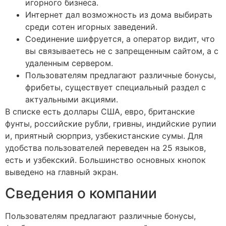
игорного бизнеса.
Интернет дал возможность из дома выбирать
среди сотен игорных заведений.
Соединение шифруется, а оператор видит, что
вы связываетесь не с запрещенным сайтом, а с
удаленным сервером.
Пользователям предлагают различные бонусы,
фрибеты, существует специальный раздел с
актуальными акциями.
В списке есть доллары США, евро, британские
фунты, российские рубли, гривны, индийские рупии
и, приятный сюрприз, узбекистанские сумы. Для
удобства пользователей переведен на 25 языков,
есть и узбекский. Большинство основных кнопок
выведено на главный экран.
Сведения о компании
Пользователям предлагают различные бонусы,