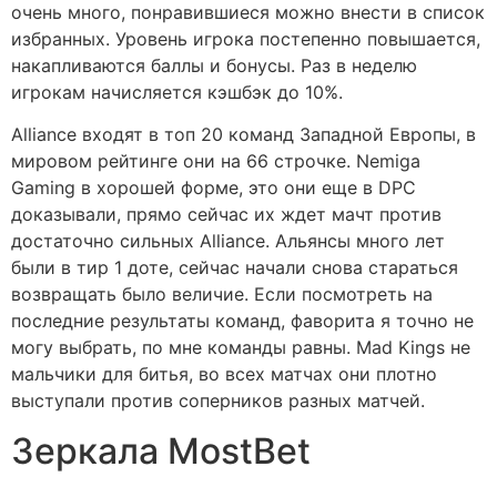
очень много, понравившиеся можно внести в список
избранных. Уровень игрока постепенно повышается,
накапливаются баллы и бонусы. Раз в неделю
игрокам начисляется кэшбэк до 10%.
Alliance входят в топ 20 команд Западной Европы, в
мировом рейтинге они на 66 строчке. Nemiga
Gaming в хорошей форме, это они еще в DPC
доказывали, прямо сейчас их ждет мачт против
достаточно сильных Alliance. Альянсы много лет
были в тир 1 доте, сейчас начали снова стараться
возвращать было величие. Если посмотреть на
последние результаты команд, фаворита я точно не
могу выбрать, по мне команды равны. Mad Kings не
мальчики для битья, во всех матчах они плотно
выступали против соперников разных матчей.
Зеркала MostBet