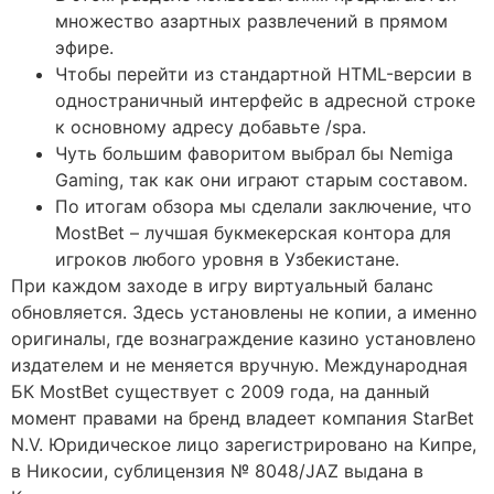
множество азартных развлечений в прямом
эфире.
Чтобы перейти из стандартной HTML-версии в
одностраничный интерфейс в адресной строке
к основному адресу добавьте /spa.
Чуть большим фаворитом выбрал бы Nemiga
Gaming, так как они играют старым составом.
По итогам обзора мы сделали заключение, что
MostBet – лучшая букмекерская контора для
игроков любого уровня в Узбекистане.
При каждом заходе в игру виртуальный баланс
обновляется. Здесь установлены не копии, а именно
оригиналы, где вознаграждение казино установлено
издателем и не меняется вручную. Международная
БК MostBet существует с 2009 года, на данный
момент правами на бренд владеет компания StarBet
N.V. Юридическое лицо зарегистрировано на Кипре,
в Никосии, сублицензия № 8048/JAZ выдана в