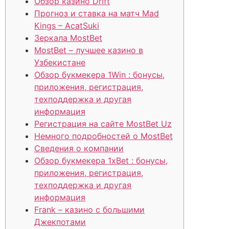
Обзор казино Drift
Прогноз и ставка на матч Mad
Kings – AcatSuki
Зеркала MostBet
MostBet – лучшее казино в
Узбекистане
Обзор букмекера 1Win : бонусы,
приложения, регистрация,
техподдержка и другая
информация
Регистрация на сайте MostBet Uz
Немного подробностей о MostBet
Сведения о компании
Обзор букмекера 1xBet : бонусы,
приложения, регистрация,
техподдержка и другая
информация
Frank – казино с большими
Джекпотами