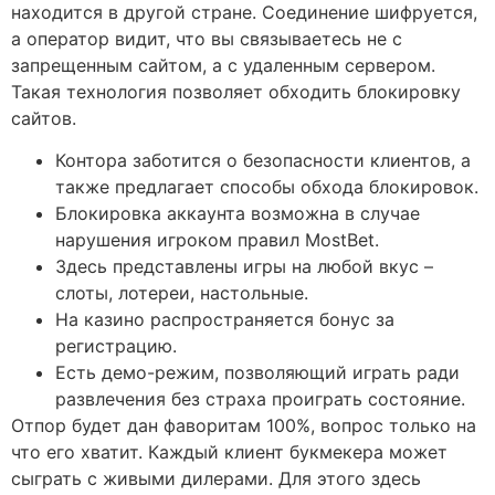
находится в другой стране. Соединение шифруется,
а оператор видит, что вы связываетесь не с
запрещенным сайтом, а с удаленным сервером.
Такая технология позволяет обходить блокировку
сайтов.
Контора заботится о безопасности клиентов, а
также предлагает способы обхода блокировок.
Блокировка аккаунта возможна в случае
нарушения игроком правил MostBet.
Здесь представлены игры на любой вкус –
слоты, лотереи, настольные.
На казино распространяется бонус за
регистрацию.
Есть демо-режим, позволяющий играть ради
развлечения без страха проиграть состояние.
Отпор будет дан фаворитам 100%, вопрос только на
что его хватит. Каждый клиент букмекера может
сыграть с живыми дилерами. Для этого здесь