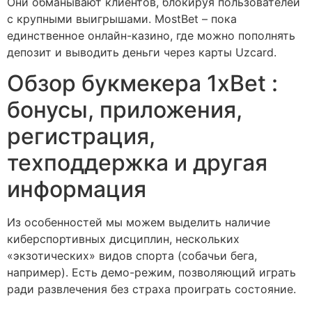
Они обманывают клиентов, блокируя пользователей
с крупными выигрышами. MostBet – пока
единственное онлайн-казино, где можно пополнять
депозит и выводить деньги через карты Uzcard.
Обзор букмекера 1xBet :
бонусы, приложения,
регистрация,
техподдержка и другая
информация
Из особенностей мы можем выделить наличие
киберспортивных дисциплин, нескольких
«экзотических» видов спорта (собачьи бега,
например). Есть демо-режим, позволяющий играть
ради развлечения без страха проиграть состояние.