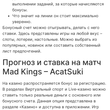
выполнении заданий, за которые начисляются
бонусы.
Что значит на линии он стоит максимально
уверенно.
Бонусный счет можно отыгрывать, делать с него
ставки. Здесь представлены игры на любой вкус –
слоты, лотереи, настольные. Можно выбрать из
популярных, новинок или составить собственный
лист предпочтений.
Прогноз и ставка на матч
Mad Kings – AcatSuki
На казино распространяется бонус за регистрацию.
В разделах Виртуальный спорт и Live-казино можно
ставить только реальные деньги с основного или
бонусного счета. Данная опция представлена в
разделе «Казино» и доступна в приложении. Игр