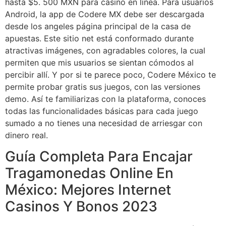
hasta $5. 500 MXN para casino en línea. Para usuarios
Android, la app de Codere MX debe ser descargada
desde los angeles página principal de la casa de
apuestas. Este sitio net está conformado durante
atractivas imágenes, con agradables colores, la cual
permiten que mis usuarios se sientan cómodos al
percibir allí. Y por si te parece poco, Codere México te
permite probar gratis sus juegos, con las versiones
demo. Así te familiarizas con la plataforma, conoces
todas las funcionalidades básicas para cada juego
sumado a no tienes una necesidad de arriesgar con
dinero real.
Guía Completa Para Encajar
Tragamonedas Online En
México: Mejores Internet
Casinos Y Bonos 2023