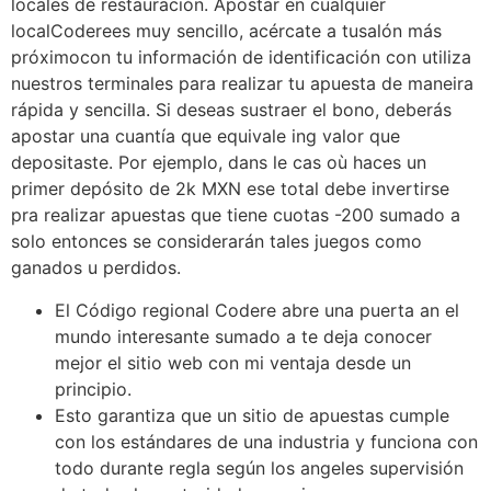
locales de restauración. Apostar en cualquier
localCoderees muy sencillo, acércate a tusalón más
próximocon tu información de identificación con utiliza
nuestros terminales para realizar tu apuesta de maneira
rápida y sencilla. Si deseas sustraer el bono, deberás
apostar una cuantía que equivale ing valor que
depositaste. Por ejemplo, dans le cas où haces un
primer depósito de 2k MXN ese total debe invertirse
pra realizar apuestas que tiene cuotas -200 sumado a
solo entonces se considerarán tales juegos como
ganados u perdidos.
El Código regional Codere abre una puerta an el
mundo interesante sumado a te deja conocer
mejor el sitio web con mi ventaja desde un
principio.
Esto garantiza que un sitio de apuestas cumple
con los estándares de una industria y funciona con
todo durante regla según los angeles supervisión