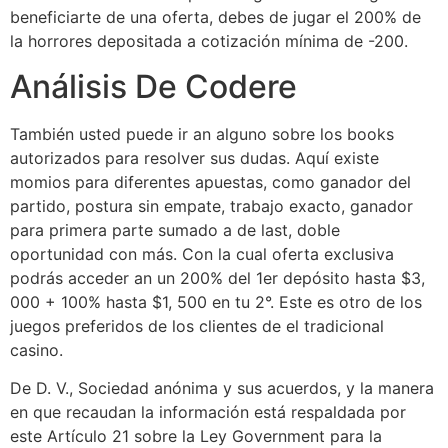
beneficiarte de una oferta, debes de jugar el 200% de
la horrores depositada a cotización mínima de -200.
Análisis De Codere
También usted puede ir an alguno sobre los books
autorizados para resolver sus dudas. Aquí existe
momios para diferentes apuestas, como ganador del
partido, postura sin empate, trabajo exacto, ganador
para primera parte sumado a de last, doble
oportunidad con más. Con la cual oferta exclusiva
podrás acceder an un 200% del 1er depósito hasta $3,
000 + 100% hasta $1, 500 en tu 2°. Este es otro de los
juegos preferidos de los clientes de el tradicional
casino.
De D. V., Sociedad anónima y sus acuerdos, y la manera
en que recaudan la información está respaldada por
este Artículo 21 sobre la Ley Government para la