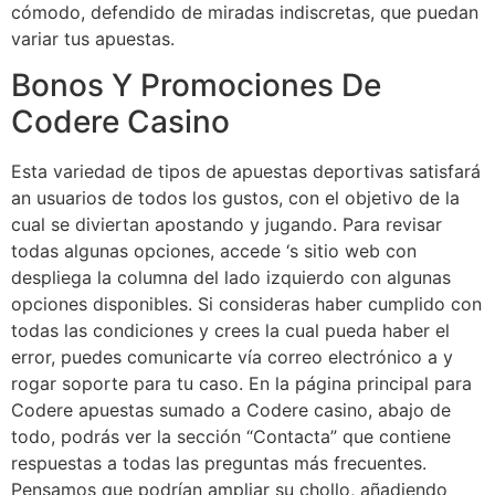
cómodo, defendido de miradas indiscretas, que puedan
variar tus apuestas.
Bonos Y Promociones De
Codere Casino
Esta variedad de tipos de apuestas deportivas satisfará
an usuarios de todos los gustos, con el objetivo de la
cual se diviertan apostando y jugando. Para revisar
todas algunas opciones, accede ‘s sitio web con
despliega la columna del lado izquierdo con algunas
opciones disponibles. Si consideras haber cumplido con
todas las condiciones y crees la cual pueda haber el
error, puedes comunicarte vía correo electrónico a y
rogar soporte para tu caso. En la página principal para
Codere apuestas sumado a Codere casino, abajo de
todo, podrás ver la sección “Contacta” que contiene
respuestas a todas las preguntas más frecuentes.
Pensamos que podrían ampliar su chollo, añadiendo