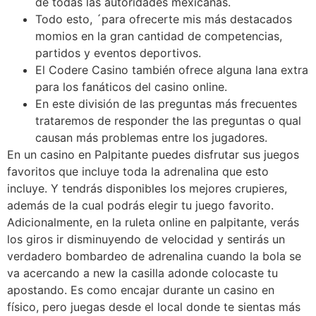
de todas las autoridades mexicanas.
Todo esto, ´para ofrecerte mis más destacados
momios en la gran cantidad de competencias,
partidos y eventos deportivos.
El Codere Casino también ofrece alguna lana extra
para los fanáticos del casino online.
En este división de las preguntas más frecuentes
trataremos de responder the las preguntas o qual
causan más problemas entre los jugadores.
En un casino en Palpitante puedes disfrutar sus juegos
favoritos que incluye toda la adrenalina que esto
incluye. Y tendrás disponibles los mejores crupieres,
además de la cual podrás elegir tu juego favorito.
Adicionalmente, en la ruleta online en palpitante, verás
los giros ir disminuyendo de velocidad y sentirás un
verdadero bombardeo de adrenalina cuando la bola se
va acercando a new la casilla adonde colocaste tu
apostando. Es como encajar durante un casino en
físico, pero juegas desde el local donde te sientas más