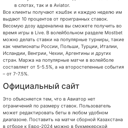
в слотах, так и в Aviator.
Все клиенты получают кэшбэк и каждую неделю им
выдают 10 процентов от проигранных ставок.
Весомую дозу адреналина вы сможете получить во
время игры в Live. В волейбольном разделе Mostbet
можно делать ставки на популярные турниры, такие
как чемпионаты России, Польши, Турции, Италии,
Исландии, Венгрии, Чехии, Аргентины и других
стран. Маржа на популярные матчи в волейболе
составляет от 5-5.5%, а на второстепенные события
– от 7-7.5%.
Oфициальный сайт
Это объясняется тем, что в Авиатор нет
ограничений по размеру ставок. Пользователь
может редактировать беты в любом удобном
диапазоне. Поставить на матчи сборной Казахстана
в отборе к Евро-2024 можно в букмекерской