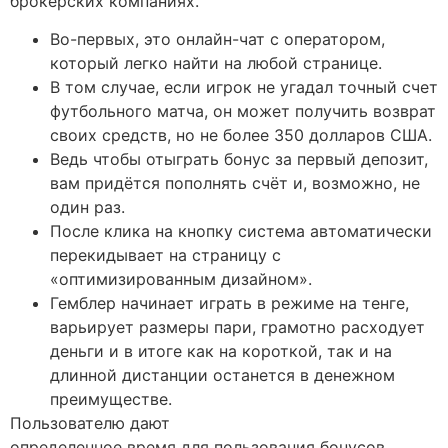
брокерских компаниях.
Во-первых, это онлайн-чат с оператором,
который легко найти на любой странице.
В том случае, если игрок не угадал точный счет
футбольного матча, он может получить возврат
своих средств, но не более 350 долларов США.
Ведь чтобы отыграть бонус за первый депозит,
вам придётся пополнять счёт и, возможно, не
один раз.
После клика на кнопку система автоматически
перекидывает на страницу с
«оптимизированным дизайном».
Гемблер начинает играть в режиме на тенге,
варьирует размеры пари, грамотно расходует
деньги и в итоге как на короткой, так и на
длинной дистанции останется в денежном
преимуществе.
Пользователю дают
определенное время для пользования бонусов.