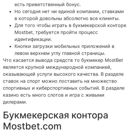
есть приветственный бонус.
Но сегодня нет ни единой компании, ставками
в которой довольны абсолютно все клиенты.
Для того чтобы играть в букмекерской конторе
Mostbet, требуется пройти процесс
идентификации.
Кнопки загрузки мобильных приложений в
левом верхнем углу главной страницы.
Что касается вывода средств то букмекер MostBet
является крупной международной компанией,
оказывающей услуги высокого качества. В разделе
ставок на спорт можно поставить на множество
спортивных и киберспортивных событий. В разделе
казино есть много слотов и игра с живыми
дилерами.
Букмекерская контора
Mostbet.com