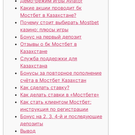
Демо-режим игры Aviator
Какие акции проводит бк
Мостбет в Казахстане?
Почему стоит выбирать Mostbet
казино: плюсы игры
Бонус на первый депозит
Отзывы о бк Мостбет в
Казахстане
Служба поддержки для
Казахстана
Бонусы за повторное пополнение
счёта в Мостбет Казахстан
Как сделать ставку?
Как делать ставки в «Мостбете»
Как стать клиентом Мостбет:
инструкция по регистрации
Бонус на 2, 3, 4-й и последующие
депозиты
Вывод