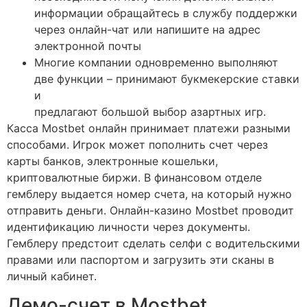
информации обращайтесь в службу поддержки
через онлайн-чат или напишите на адрес
электронной почты
Многие компании одновременно выполняют
две функции – принимают букмекерские ставки
и
предлагают большой выбор азартных игр.
Касса Mostbet онлайн принимает платежи разными
способами. Игрок может пополнить счет через
карты банков, электронные кошельки,
криптовалютные биржи. В финансовом отделе
гемблеру выдается номер счета, на который нужно
отправить деньги. Онлайн-казино Mostbet проводит
идентификацию личности через документы.
Гемблеру предстоит сделать селфи с водительскими
правами или паспортом и загрузить эти сканы в
личный кабинет.
Демо-счет в Mostbet