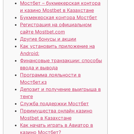
Мостбет – букмекерская контора
и казино Mostbet в Казахстане
Букмекерская контора Мостбет
Регистрация на официальном
сайте Mostbet.com
Другие бонусы и акции
Как установить приложение на
Android:
Финансовые транзакции: способы
ввода и вывода
Программа лояльности в
Мостбет.кз
Депозит и получение выигрыша в
тенге
Служба поддержки Мостбет
Преимущества онлайн казино
Mostbet в Казахстане
Как начать играть в Авиатор в
казино Мостбет?