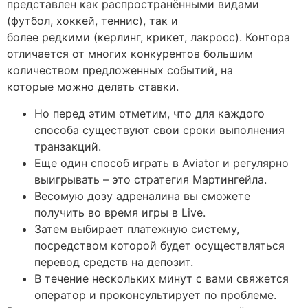
представлен как распространёнными видами
(футбол, хоккей, теннис), так и
более редкими (керлинг, крикет, лакросс). Контора
отличается от многих конкурентов большим
количеством предложенных событий, на
которые можно делать ставки.
Но перед этим отметим, что для каждого
способа существуют свои сроки выполнения
транзакций.
Еще один способ играть в Aviator и регулярно
выигрывать – это стратегия Мартингейла.
Весомую дозу адреналина вы сможете
получить во время игры в Live.
Затем выбирает платежную систему,
посредством которой будет осуществляться
перевод средств на депозит.
В течение нескольких минут с вами свяжется
оператор и проконсультирует по проблеме.