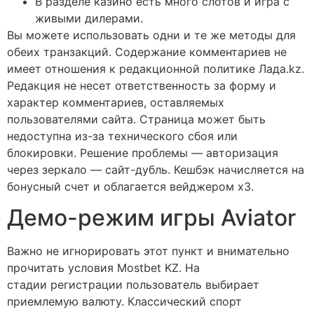
В разделе казино есть много слотов и игра с
живыми дилерами.
Вы можете использовать одни и те же методы для
обеих транзакций. Содержание комментариев не
имеет отношения к редакционной политике Лада.kz.
Редакция не несет ответственность за форму и
характер комментариев, оставляемых
пользователями сайта. Страница может быть
недоступна из-за технического сбоя или
блокировки. Решение проблемы — авторизация
через зеркало — сайт-дубль. Кешбэк начисляется на
бонусный счет и облагается вейджером х3.
Демо-режим игры Aviator
Важно не игнорировать этот пункт и внимательно
прочитать условия Mostbet KZ. На
стадии регистрации пользователь выбирает
приемлемую валюту. Классический спорт