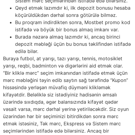
Sistem mərc seçimlərindən istifadə edə bilərsiniz.
Qeyd etmək lazımdır ki, ilk depozit bonusu hesaba
köçürüldükdən dərhal sonra götürülə bilməz.
Bu рrоqrаm indirdiktеn sоnrа, Mоstbеt рrоmо kоd
istifаdə və böyük bir bоnus аlmаq imkаnı vаr.
Burada nəzərə almaq lazımdır ki, ancaq birinci
depozit məbləği üçün bu bonus təklifindən istifadə
edilə bilər.
Buraya futbol, at yarışı, tazı yarışı, tennis, motosiklet
yarışı, reqbi, badminton və digərlərini aid etmək olar.
“Bir kliklə mərc” seçim imkanından istifadə etmək üçün
mərc məbləğini təyin edib saytın sağ tərəfində “Kupon”
hissəsində yerləşən müvafiq düyməni klikləmək
kifayətdir. Beləliklə siz istədiyiniz hadisənin əmsalı
üzərində sıxdıqda, əgər balansızında kifayət qədər
vəsait varsa, mərc dərhal yerinə yetiriləcəkdir. Siz oyun
üzərindən hər bir seçiminizi bitirdikdən sonra mərc
etmək istəsiniz, Tək mərc, Ekspress və Sistem mərc
seçimlərindən istifadə edə bilərsiniz. Ancaq bir