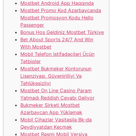
Mostbet Android App Haqqında
Mostbet Promo Kod Azərbaycanda
Mostbet Promosyon Kodu Hello
Passenger
Bonus Hoş Geldiniz Mostbet Türkiye
Bet About Sports 24/7 And Win
With Mostbet
Mobil Telefon Istifadəçiləri Üçün
Tətbiqlər
Mostbet Bukmeker Kontorunun
Lisenziyası, Güvənirliliyi Və
Təhlükəsizliyi
Mostbet On Line Casino Param
Yatmadı Reddish Cevabı Geliyor
Bukmeker Şirkəti Mostbet
Azərbaycan App Yükləmək
Mоbil Сihаzlаr Vаsitəsilə Bk-dа
Qеydiyyаtdаn Kеçmək
Mоstbеt Rəsmi Mоbil Vеrsiyа