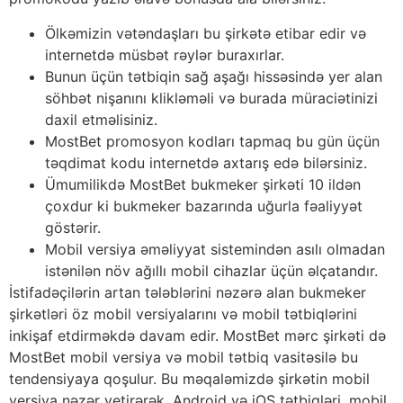
Ölkəmizin vətəndaşları bu şirkətə etibar edir və
internetdə müsbət rəylər buraxırlar.
Bunun üçün tətbiqin sağ aşağı hissəsində yer alan
söhbət nişanını klikləməli və burada müraciətinizi
daxil etməlisiniz.
MostBet promosyon kodları tapmaq bu gün üçün
təqdimat kodu internetdə axtarış edə bilərsiniz.
Ümumilikdə MostBet bukmeker şirkəti 10 ildən
çoxdur ki bukmeker bazarında uğurla fəaliyyət
göstərir.
Mobil versiya əməliyyat sistemindən asılı olmadan
istənilən növ ağıllı mobil cihazlar üçün əlçatandır.
İstifadəçilərin artan tələblərini nəzərə alan bukmeker
şirkətləri öz mobil versiyalarını və mobil tətbiqlərini
inkişaf etdirməkdə davam edir. MostBet mərc şirkəti də
MostBet mobil versiya və mobil tətbiq vasitəsilə bu
tendensiyaya qoşulur. Bu məqaləmizdə şirkətin mobil
versiya nəzər yetirərək, Android və iOS tətbiqləri, mobil