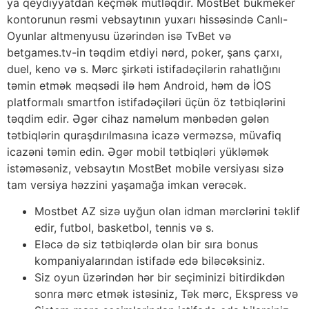
ya qeydiyyatdan keçmək mütləqdir. MostBet bukmeker
kontorunun rəsmi vebsaytının yuxarı hissəsində Canlı-
Oyunlar altmenyusu üzərindən isə TvBet və
betgames.tv-in təqdim etdiyi nərd, poker, şans çarxı,
duel, keno və s. Mərc şirkəti istifadəçilərin rahatlığını
təmin etmək məqsədi ilə həm Android, həm də İOS
platformalı smartfon istifadəçiləri üçün öz tətbiqlərini
təqdim edir. Əgər cihaz naməlum mənbədən gələn
tətbiqlərin quraşdırılmasına icazə verməzsə, müvafiq
icazəni təmin edin. Əgər mobil tətbiqləri yükləmək
istəməsəniz, vebsaytın MostBet mobile versiyası sizə
tam versiya həzzini yaşamağa imkan verəcək.
Mostbet AZ sizə uyğun olan idman mərclərini təklif
edir, futbol, ​​basketbol, ​​tennis və s.
Eləcə də siz tətbiqlərdə olan bir sıra bonus
kompaniyalarından istifadə edə biləcəksiniz.
Siz oyun üzərindən hər bir seçiminizi bitirdikdən
sonra mərc etmək istəsiniz, Tək mərc, Ekspress və