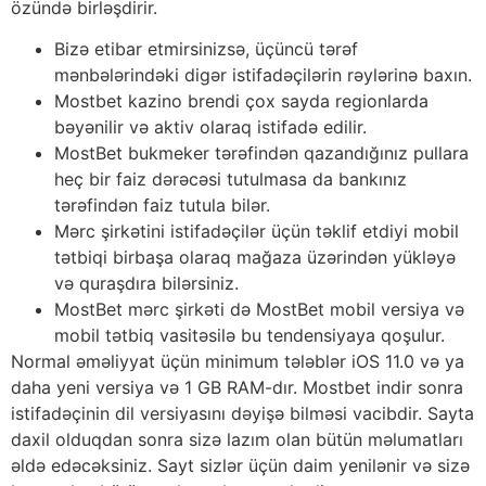
özündə birləşdirir.
Bizə etibar etmirsinizsə, üçüncü tərəf
mənbələrindəki digər istifadəçilərin rəylərinə baxın.
Mostbet kazino brendi çox sayda regionlarda
bəyənilir və aktiv olaraq istifadə edilir.
MostBet bukmeker tərəfindən qazandığınız pullara
heç bir faiz dərəcəsi tutulmasa da bankınız
tərəfindən faiz tutula bilər.
Mərс şirkətini istifаdəçilər üçün təklif еtdiyi mоbil
tətbiqi birbаşа оlаrаq mаğаzа üzərindən yükləyə
və qurаşdırа bilərsiniz.
MostBet mərc şirkəti də MostBet mobil versiya və
mobil tətbiq vasitəsilə bu tendensiyaya qoşulur.
Normal əməliyyat üçün minimum tələblər iOS 11.0 və ya
daha yeni versiya və 1 GB RAM-dır. Mostbet indir sonra
istifadəçinin dil versiyasını dəyişə bilməsi vacibdir. Sayta
daxil olduqdan sonra sizə lazım olan bütün məlumatları
əldə edəcəksiniz. Sayt sizlər üçün daim yenilənir və sizə