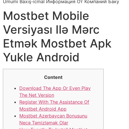
Ümumi Baxış-icmal Информация От Компаний Баку
Mostbet Mobile
Versiyası Ilə Mərc
Etmək Mostbet Apk
Yukle Android
Content
Download The App Or Even Play
The Net Version
Register With The Assistance Of
Mostbet Android App
Mostbet Azerbaycan Bonusunu
Necə Təmizləmək Olar