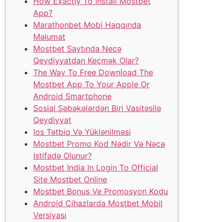
How Exactly To Install Mostbet
App?
Marathonbet Mobi Haqqında
Məlumat
Mostbet Saytında Necə
Qeydiyyatdan Keçmək Olar?
The Way To Free Download The
Mostbet App To Your Apple Or
Android Smartphone
Sosial Şəbəkələrdən Biri Vasitəsilə
Qeydiyyat
Ios Tətbiq Və Yüklənilməsi
Mostbet Promo Kod Nədir Və Nəcə
Istifadə Olunur?
Mostbet India In Login To Official
Site Mostbet Online
Mostbet Bonus Ve Promosyon Kodu
Android Cihazlarda Mostbet Mobil
Versiyası