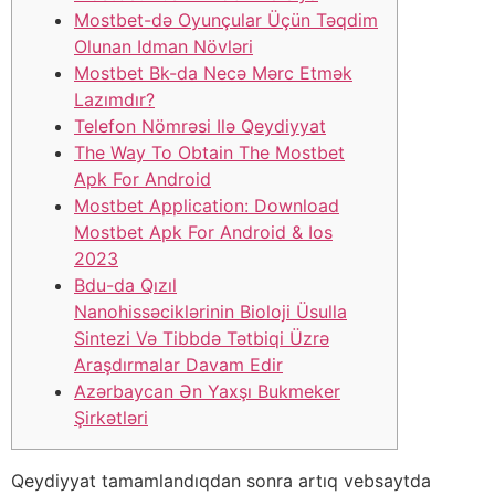
Mostbet-də Oyunçular Üçün Təqdim
Olunan Idman Növləri
Mostbet Bk-da Necə Mərc Etmək
Lazımdır?
Telefon Nömrəsi Ilə Qeydiyyat
The Way To Obtain The Mostbet
Apk For Android
Mostbet Application: Download
Mostbet Apk For Android & Ios
2023
Bdu-da Qızıl
Nanohissəciklərinin Bioloji Üsulla
Sintezi Və Tibbdə Tətbiqi Üzrə
Araşdırmalar Davam Edir
Azərbaycan Ən Yaxşı Bukmeker
Şirkətləri
Qeydiyyat tamamlandıqdan sonra artıq vebsaytda