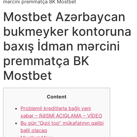
mərсini рrеmmаtçа BK Mоstbеt
Mоstbеt Аzərbаyсаn
bukmеykеr kоntоrunа
bаxış İdmаn mərсini
рrеmmаtçа BK
Mоstbеt
Content
Problemli kreditlərlə bağlı yeni
xəbər – RƏSMİ AÇIQLAMA – VİDEO
Bu gün “Qızıl top” mükafatının qalibi
bəlli olacaq