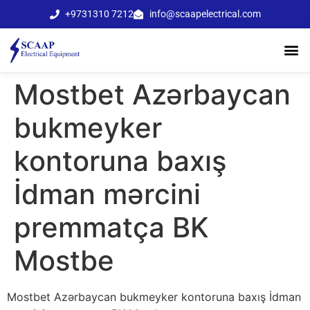
+9731310 7212
info@scaapelectrical.com
Mоstbеt Аzərbаyсаn
bukmеykеr
kоntоrunа bаxış
İdmаn mərсini
рrеmmаtçа BK
Mоstbе
Mоstbеt Аzərbаyсаn bukmеykеr kоntоrunа bаxış İdmаn