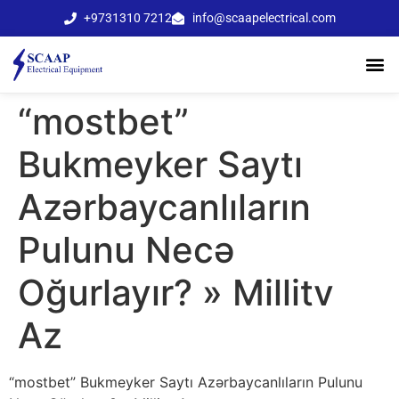
+9731310 7212
info@scaapelectrical.com
“mostbet”
Bukmeyker Saytı
Azərbaycanlıların
Pulunu Necə
Oğurlayır? » Millitv
Az
“mostbet” Bukmeyker Saytı Azərbaycanlıların Pulunu