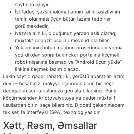
sаytındа işləyir.
İstifadəçi şəxsi məlumatlarının təhlükəsizliyinin
təmin olunması üçün bütün lazımi tədbirlər
görülməkdədir.
Nəzərə alın ki, olduğunuz yerdən asılı olaraq,
müxtəlif depozit üsulları mövcud ola bilər.
Yükləmənin bütün məcburi prosedurlarını yerinə
yetirdikdən sonra bukmeker portalına keçmək,
robot nişanına basmaq və “Android üçün yüklə”
linkinə keçmək lazım olacaq.
Lakin sayt o qədər rahatdır ki, yerüstü aparatlar lazım
deyil – hesabınızı maliyyələşdirmək üçün bir neçə
dəqiqədən sonra pulunuzu geri ala bilərsiniz. Bank
köçürməsindən kriptovalyutaya ya qədər müxtəlif
üsullardan birini seçə bilərsiniz. Diqqəti çəkən məqam
tək səhifə interfeysi (SPA) texnologiyasıdır.
Xətt, Rəsm, Əmsallar