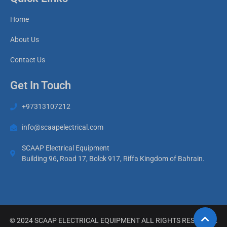
Home
About Us
Contact Us
Get In Touch
+97313107212
info@scaapelectrical.com
SCAAP Electrical Equipment
Building 96, Road 17, Bolck 917, Riffa Kingdom of Bahrain.
© 2024 SCAAP ELECTRICAL EQUIPMENT ALL RIGHTS RESERVED.