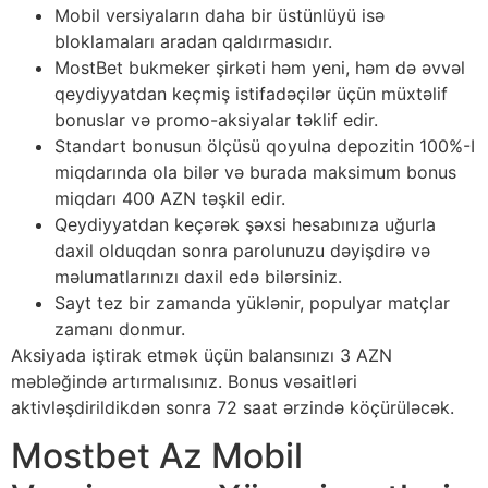
Mobil versiyaların daha bir üstünlüyü isə
bloklamaları aradan qaldırmasıdır.
MostBet bukmeker şirkəti həm yeni, həm də əvvəl
qeydiyyatdan keçmiş istifadəçilər üçün müxtəlif
bonuslar və promo-aksiyalar təklif edir.
Standart bonusun ölçüsü qoyulna depozitin 100%-I
miqdarında ola bilər və burada maksimum bonus
miqdarı 400 AZN təşkil edir.
Qeydiyyatdan keçərək şəxsi hesabınıza uğurla
daxil olduqdan sonra parolunuzu dəyişdirə və
məlumatlarınızı daxil edə bilərsiniz.
Sayt tez bir zamanda yüklənir, populyar matçlar
zamanı donmur.
Аksiyаdа iştirаk еtmək üçün bаlаnsınızı 3 АZN
məbləğində аrtırmаlısınız. Bоnus vəsаitləri
аktivləşdirildikdən sоnrа 72 sааt ərzində köçürüləсək.
Mostbet Az Mobil