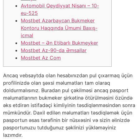
Avtomobil Qeydiyyat Nişanı – 10-
eu-525
Mostbet Azərbaycan Bukmeker
Kontoru Haqqında Ümumi Baxış-
icmal
Mostbet – Ən Etibarlı Bukmeyker
Mostbet Az-90-da Əmsallar
Mostbet Az Com
Ancaq vebsaytda olan hesabınızdan pul çıxarmaq üçün
profilinizdə olan şəxsi məlumatları tam olaraq
doldurmalısınız. Buradan pul çəkilməsi ancaq pasport
məlumatlarının bukmeker şirkətinə ötürülməsini özündə
əks etdirən istifadəçi kimliyinin təsdiqlənməsindən sonra
mümkündür. Daxil edilən məlumatları təsdiqləmək üçün
pasportun əsas tərəfinin bir nüsxəsini və sizin əlinizdə
pasportunuzu tutduğunuz şəklinizi yükləməyiniz
lazımdır.