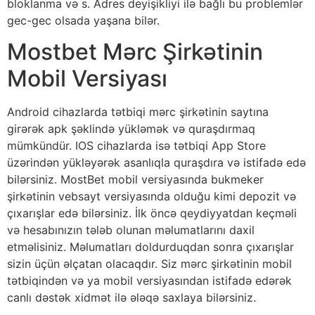
bloklanma və s. Adres deyişikliyi ilə bağlı bu problemlər
gec-gec olsada yaşana bilər.
Mostbet Mərc Şirkətinin
Mobil Versiyası
Android cihazlarda tətbiqi mərc şirkətinin saytına
girərək apk şəklində yükləmək və quraşdırmaq
mümkündür. IOS cihazlarda isə tətbiqi App Store
üzərindən yükləyərək asanlıqla quraşdıra və istifadə edə
bilərsiniz. MostBet mobil versiyasında bukmeker
şirkətinin vebsayt versiyasında olduğu kimi depozit və
çıxarışlar edə bilərsiniz. İlk öncə qeydiyyatdan keçməli
və hesabınızın tələb olunan məlumatlarını daxil
etməlisiniz. Məlumatları doldurduqdan sonra çıxarışlar
sizin üçün əlçatan olacaqdır. Siz mərc şirkətinin mobil
tətbiqindən və ya mobil versiyasından istifadə edərək
canlı dəstək xidmət ilə ələqə saxlaya bilərsiniz.