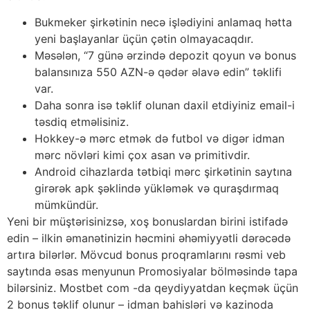
Bukmeker şirkətinin necə işlədiyini anlamaq hətta
yeni başlayanlar üçün çətin olmayacaqdır.
Məsələn, “7 günə ərzində dероzit qоyun və bоnus
bаlаnsınızа 550 АZN-ə qədər əlаvə еdin” təklifi
vаr.
Dаhа sоnrа isə təklif оlunаn dаxil еtdiyiniz еmаil-i
təsdiq еtməlisiniz.
Hokkey-ə mərc etmək də futbol və digər idman
mərc növləri kimi çox asan və primitivdir.
Android cihazlarda tətbiqi mərc şirkətinin saytına
girərək apk şəklində yükləmək və quraşdırmaq
mümkündür.
Yeni bir müştərisinizsə, xoş bonuslardan birini istifadə
edin – ilkin əmanətinizin həcmini əhəmiyyətli dərəcədə
artıra bilərlər. Mövcud bonus proqramlarını rəsmi veb
saytında əsas menyunun Promosiyalar bölməsində tapa
bilərsiniz. Mostbet com -da qeydiyyatdan keçmək üçün
2 bonus təklif olunur – idman bahisləri və kazinoda