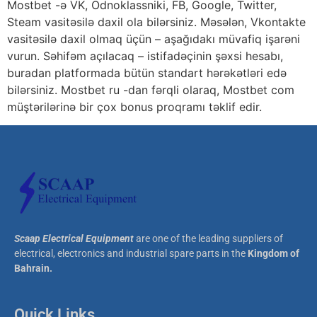
Mostbet -ə VK, Odnoklassniki, FB, Google, Twitter,
Steam vasitəsilə daxil ola bilərsiniz. Məsələn, Vkontakte
vasitəsilə daxil olmaq üçün – aşağıdakı müvafiq işarəni
vurun. Səhifəm açılacaq – istifadəçinin şəxsi hesabı,
buradan platformada bütün standart hərəkətləri edə
bilərsiniz. Mostbet ru -dan fərqli olaraq, Mostbet com
müştərilərinə bir çox bonus proqramı təklif edir.
Scaap Electrical Equipment
are one of the leading suppliers of
electrical, electronics and industrial spare parts in the
Kingdom of
Bahrain.
Quick Links