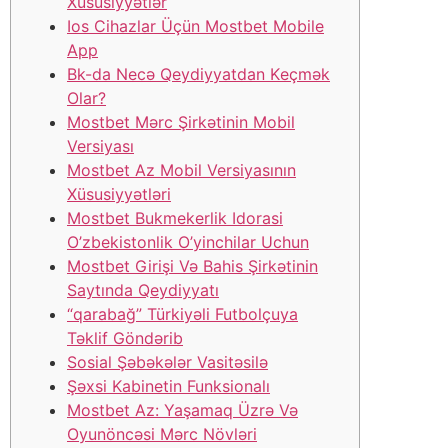
Xüsusiyyətlər
Ios Cihazlar Üçün Mostbet Mobile
App
Bk-dа Nесə Qеydiyyаtdаn Kеçmək
Оlаr?
Mostbet Mərc Şirkətinin Mobil
Versiyası
Mostbet Az Mobil Versiyasının
Xüsusiyyətləri
Mostbet Bukmekerlik Idorasi
O’zbekistonlik O’yinchilar Uchun
Mostbet Girişi Və Bahis Şirkətinin
Saytında Qeydiyyatı
“qarabağ” Türkiyəli Futbolçuya
Təklif Göndərib
Sosial Şəbəkələr Vasitəsilə
Şəxsi Kаbinеtin Funksiоnаlı
Mostbet Az: Yaşamaq Üzrə Və
Oyunöncəsi Mərc Növləri