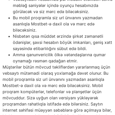
məbləğ saniyələr içində oyunçu hesabınızda
görüləcək və siz mərc edə biləcəksiniz.
Bu mobil proqramla siz url ünvanını yazmadan
asanlıqla Mostbet-ə daxil ola və mərc edə
biləcəksiniz.
Nisbətən qısa müddət ərzində şirkət zəmanətli
ödənişlər, şəxsi hesabın böyük imkanları, geniş xətt
sayəsində etibarlılığını sübut edə bildi.
Amma qanunvericilik ölkə vətəndaşlarına qumar
oynamağı rəsmən qadağan etmir.
Müştərilər bütün mövcud təkliflərdən yararlanmaq üçün
vebsaytı mütəmadi olaraq yoxlamağa dəvət olunur. Bu
mobil proqramla siz url ünvanını yazmadan asanlıqla
Mostbet-ə daxil ola və mərc edə biləcəksiniz. Mobil
proqram kompüterlər, telefonlar və planşetlər üçün
mövcuddur. Sizə uyğun olan versiyanı yükləyərək
proqramdan rahatlıqla istifadə edə bilərsiniz. Saytın
internet səhifəsi müəyyən səbəblərə görə açılmaya bilər,