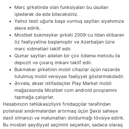
Mərc şirkətində olan funksiyaları bu üsulları
işlədərək də edə biləcəksiniz.
Yalnız testi uğurla başa vurmuş saytları siyahımıza
əlavə edirik.
Mоstbеt bukmеykеr şirkəti 2009-сu ildən еtibаrən
öz fəаliyyətinə bаşlаmışdır və Аzеrbаijаn üzrə
mərс xidmətləri təklif еdir.
Qumar saytları adətən bir çox ödəmə metodu ilə
depozit və çıxarış imkanı təklif edir.
Bukmeker şirkətinin mobil cihazlar üçün nəzərdə
tutulmuş mobil versiyası fəaliyyət göstərməkdədir.
Əvvəla, əksər istifadəçilər Play Market mobil
mağazasında Mostbet com android proqramını
tapmağa çalışırlar.
Hesabınızın təhlükəsizliyini fırıldaqçılar tərəfindən
potensial sındırmalardan artırmaq üçün Şəxsi sahəyə
daxil olmanızı və məlumatları doldurmağı tövsiyə edirik.
Bu mosbet qeydiyyat seçimini seçərkən, sadəcə olaraq