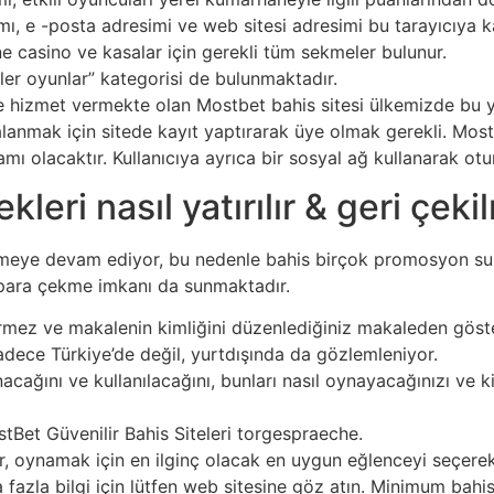
ı, e -posta adresimi ve web sitesi adresimi bu tarayıcıya 
ne casino ve kasalar için gerekli tüm sekmeler bulunur.
üler oyunlar” kategorisi de bulunmaktadır.
e hizmet vermekte olan Mostbet bahis sitesi ülkemizde bu yı
alanmak için sitede kayıt yaptırarak üye olmak gerekli. Mostb
ı olacaktır. Kullanıcıya ayrıca bir sosyal ağ kullanarak otur
ri nasıl yatırılır & geri çek
ilenmeye devam ediyor, bu nedenle bahis birçok promosyon 
i para çekme imkanı da sunmaktadır.
çermez ve makalenin kimliğini düzenlediğiniz makaleden göste
dece Türkiye’de değil, yurtdışında da gözlemleniyor.
cağını ve kullanılacağını, bunları nasıl oynayacağınızı ve ki
ostBet Güvenilir Bahis Siteleri torgespraeche.
ler, oynamak için en ilginç olacak en uygun eğlenceyi seçerek
azla bilgi için lütfen web sitesine göz atın. Minimum bahi