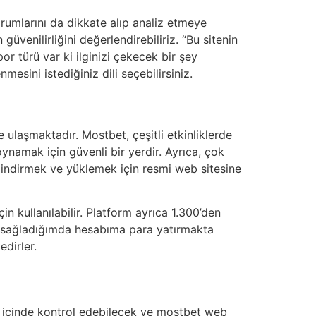
orumlarını da dikkate alıp analiz etmeye
güvenilirliğini değerlendirebiliriz. “Bu sitenin
r türü var ki ilginizi çekecek bir şey
sini istediğiniz dili seçebilirsiniz.
 ulaşmaktadır. Mostbet, çeşitli etkinliklerde
 oynamak için güvenli bir yerdir. Ayrıca, çok
indirmek ve yüklemek için resmi web sitesine
 kullanılabilir. Platform ayrıca 1.300’den
 sağladığımda hesabıma para yatırmakta
dirler.
r içinde kontrol edebilecek ve mostbet web