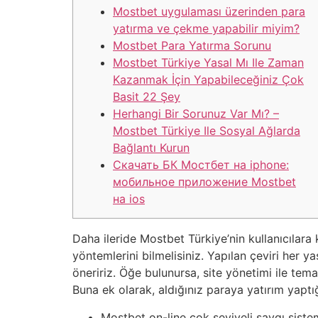
Mostbet uygulaması üzerinden para
yatırma ve çekme yapabilir miyim?
Mostbet Para Yatırma Sorunu
Mostbet Türkiye Yasal Mı Ile Zaman
Kazanmak İçin Yapabileceğiniz Çok
Basit 22 Şey
Herhangi Bir Sorunuz Var Mı? –
Mostbet Türkiye Ile Sosyal Ağlarda
Bağlantı Kurun
Скачать БК Мостбет на iphone:
мобильное приложение Mostbet
на ios
Daha ileride Mostbet Türkiye’nin kullanıcılara 
yöntemlerini bilmelisiniz. Yapılan çeviri her 
öneririz. Öğe bulunursa, site yönetimi ile temas
Buna ek olarak, aldığınız paraya yatırım yaptı
Mostbet on-line çok seviyeli saygı sistemi