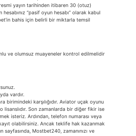
resmi yayın tarihinden itibaren 30 (otuz)
un hesabınız “pasif oyun hesabı” olarak kabul
’in bahis için belirli bir miktarla temsil
umlu ve olumsuz muayeneler kontrol edilmelidir
rsunuz.
yda vardır.
 birimindeki karşılığıdır. Aviator uçak oyunu
isanslıdır. Son zamanlarda bir diğer fikir ise
tmek isteriz. Ardından, telefon numarası veya
kayıt olabilirsiniz. Ancak teklife hak kazanmak
yun sayfasında, Mostbet240, zamanınızı ve