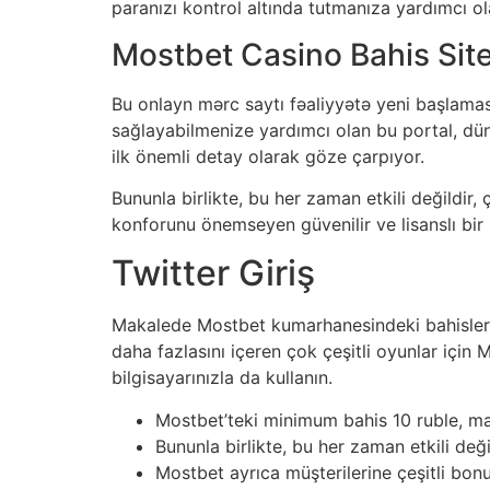
paranızı kontrol altında tutmanıza yardımcı ola
Mostbet Casino Bahis Site
Bu onlayn mərc saytı fəaliyyətə yeni başlam
sağlayabilmenize yardımcı olan bu portal, dün
ilk önemli detay olarak göze çarpıyor.
Bununla birlikte, bu her zaman etkili değildir,
konforunu önemseyen güvenilir ve lisanslı bir ş
Twitter Giriş
Makalede Mostbet kumarhanesindeki bahislerin 
daha fazlasını içeren çok çeşitli oyunlar için
bilgisayarınızla da kullanın.
Mostbet’teki minimum bahis 10 ruble, ma
Bununla birlikte, bu her zaman etkili değ
Mostbet ayrıca müşterilerine çeşitli bo