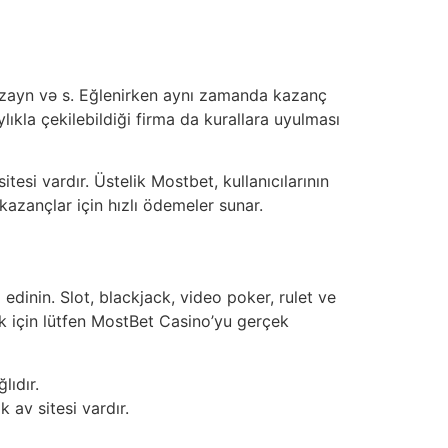
izayn və s. Eğlenirken aynı zamanda kazanç
kla çekilebildiği firma da kurallara uyulması
tesi vardır. Üstelik Mostbet, kullanıcılarının
kazançlar için hızlı ödemeler sunar.
dinin. Slot, blackjack, video poker, rulet ve
ak için lütfen MostBet Casino’yu gerçek
lıdır.
 av sitesi vardır.