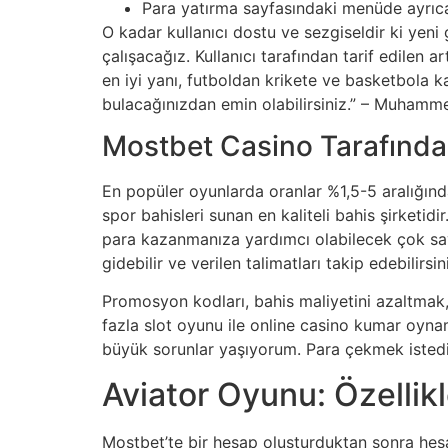
Para yatırma sayfasındaki menüde ayrıca
O kadar kullanıcı dostu ve sezgiseldir ki yeni
çalışacağız. Kullanıcı tarafından tarif edilen ar
en iyi yanı, futboldan krikete ve basketbola k
bulacağınızdan emin olabilirsiniz.” – Muhammed
Mostbet Casino Tarafında
En popüler oyunlarda oranlar %1,5-5 aralığında
spor bahisleri sunan en kaliteli bahis şirketidi
para kazanmanıza yardımcı olabilecek çok say
gidebilir ve verilen talimatları takip edebilirsin
Promosyon kodları, bahis maliyetini azaltmak, 
fazla slot oyunu ile online casino kumar oy
büyük sorunlar yaşıyorum. Para çekmek istediğ
Aviator Oyunu: Özellikle
Mostbet’te bir hesap oluşturduktan sonra hes