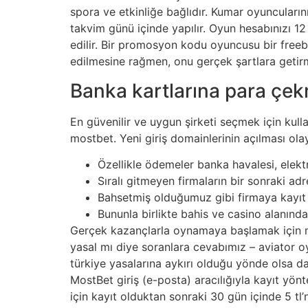
spora ve etkinliğe bağlıdır. Kumar oyuncularını
takvim günü içinde yapılır. Oyun hesabınızı 12
edilir. Bir promosyon kodu oyuncusu bir freebet
edilmesine rağmen, onu gerçek şartlara geti
Banka kartlarına para çe
En güvenilir ve uygun şirketi seçmek için kul
mostbet. Yeni giriş domainlerinin açılması olay
Özellikle ödemeler banka havalesi, elektro
Sıralı gitmeyen firmaların bir sonraki adr
Bahsetmiş olduğumuz gibi firmaya kayıt o
Bununla birlikte bahis ve casino alanında
Gerçek kazançlarla oynamaya başlamak için mi
yasal mı diye soranlara cevabımız – aviator o
türkiye yasalarına aykırı olduğu yönde olsa d
MostBet giriş (e-posta) aracılığıyla kayıt yön
için kayıt olduktan sonraki 30 gün içinde 5 t