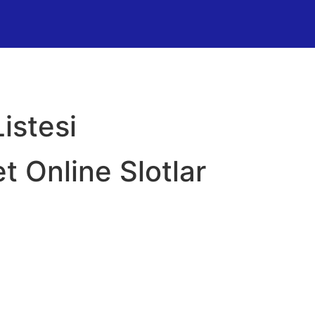
istesi
 Online Slotlar