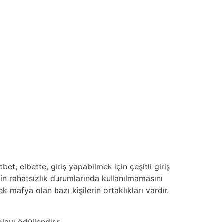
et, elbette, giriş yapabilmek için çeşitli giriş
zin rahatsızlık durumlarında kullanılmamasını
k mafya olan bazı kişilerin ortaklıkları vardır.
layı ödüllendirir.