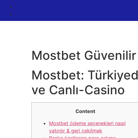
Mostbet Güvenilir 
Mostbet: Türkiyed
ve Canlı-Casino
Content
Mostbet ödeme seçenekleri nasıl
yatırılır & geri çekilmek
Banka kartlarına para çekme