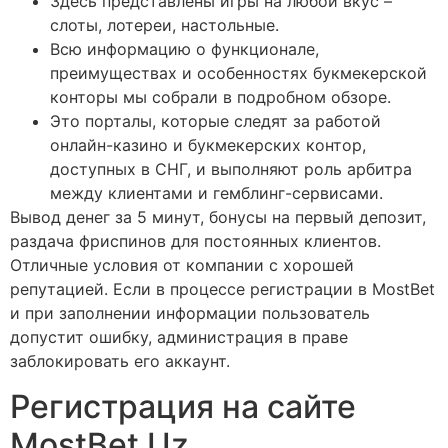
Здесь представлены игры на любой вкус –
слоты, лотереи, настольные.
Всю информацию о функционале,
преимуществах и особенностях букмекерской
конторы мы собрали в подробном обзоре.
Это порталы, которые следят за работой
онлайн-казино и букмекерских контор,
доступных в СНГ, и выполняют роль арбитра
между клиентами и гемблинг-сервисами.
Вывод денег за 5 минут, бонусы на первый депозит,
раздача фриспинов для постоянных клиентов.
Отличные условия от компании с хорошей
репутацией. Если в процессе регистрации в MostBet
и при заполнении информации пользователь
допустит ошибку, администрация в праве
заблокировать его аккаунт.
Регистрация на сайте
MostBet Uz