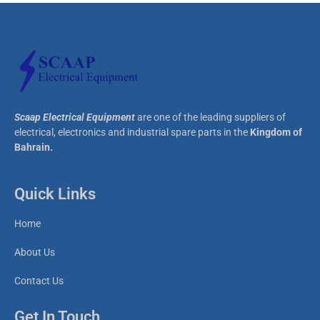
Scaap Electrical Equipment
are one of the leading suppliers of
electrical, electronics and industrial spare parts in the
Kingdom of
Bahrain.
Quick Links
Home
About Us
Contact Us
Get In Touch