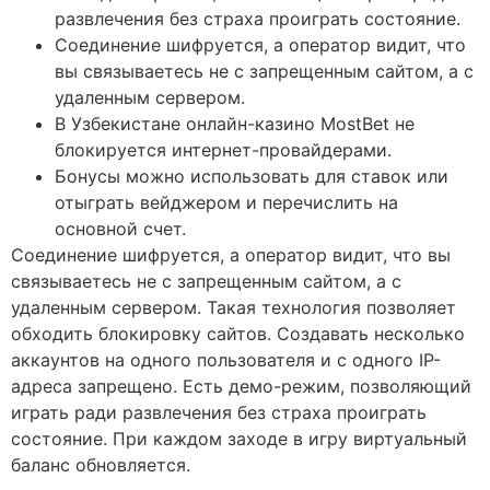
развлечения без страха проиграть состояние.
Соединение шифруется, а оператор видит, что
вы связываетесь не с запрещенным сайтом, а с
удаленным сервером.
В Узбекистане онлайн-казино MostBet не
блокируется интернет-провайдерами.
Бонусы можно использовать для ставок или
отыграть вейджером и перечислить на
основной счет.
Соединение шифруется, а оператор видит, что вы
связываетесь не с запрещенным сайтом, а с
удаленным сервером. Такая технология позволяет
обходить блокировку сайтов. Создавать несколько
аккаунтов на одного пользователя и с одного IP-
адреса запрещено. Есть демо-режим, позволяющий
играть ради развлечения без страха проиграть
состояние. При каждом заходе в игру виртуальный
баланс обновляется.