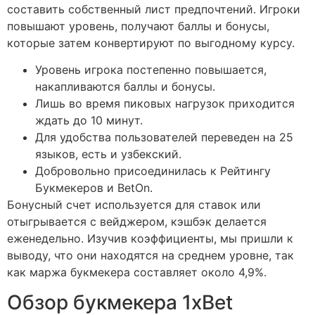
составить собственный лист предпочтений. Игроки
повышают уровень, получают баллы и бонусы,
которые затем конвертируют по выгодному курсу.
Уровень игрока постепенно повышается,
накапливаются баллы и бонусы.
Лишь во время пиковых нагрузок приходится
ждать до 10 минут.
Для удобства пользователей переведен на 25
языков, есть и узбекский.
Добровольно присоединилась к Рейтингу
Букмекеров и BetOn.
Бонусный счет используется для ставок или
отыгрывается с вейджером, кэшбэк делается
еженедельно. Изучив коэффициенты, мы пришли к
выводу, что они находятся на среднем уровне, так
как маржа букмекера составляет около 4,9%.
Обзор букмекера 1xBet