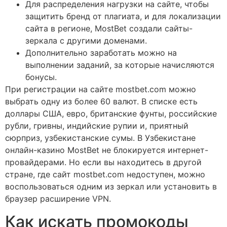
Для распределения нагрузки на сайте, чтобы
защитить бренд от плагиата, и для локализации
сайта в регионе, MostBet создали сайты-
зеркала с другими доменами.
Дополнительно заработать можно на
выполнении заданий, за которые начисляются
бонусы.
При регистрации на сайте mostbet.com можно
выбрать одну из более 60 валют. В списке есть
доллары США, евро, британские фунты, российские
рубли, гривны, индийские рупии и, приятный
сюрприз, узбекистанские сумы. В Узбекистане
онлайн-казино MostBet не блокируется интернет-
провайдерами. Но если вы находитесь в другой
стране, где сайт mostbet.com недоступен, можно
воспользоваться одним из зеркал или установить в
браузер расширение VPN.
Как искать промокоды