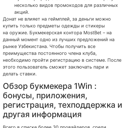
несколько видов промокодов для различных
акций.
Донат не влияет на геймплей, за деньги можно
купить только предметы одежды и стикеры
на оружие. Букмекерская контора MostBet – на
данный момент одно из лучших предложений на
рынке Узбекистана. Чтобы получить все
преимущества постоянного члена клуба,
необходимо пройти регистрацию в системе. После
этого пользователь сможет заключать пари и
делать ставки.
Обзор букмекера 1Win :
бонусы, приложения,
регистрация, техподдержка и
другая информация
Всего в списке более 30 провайдеров, среди