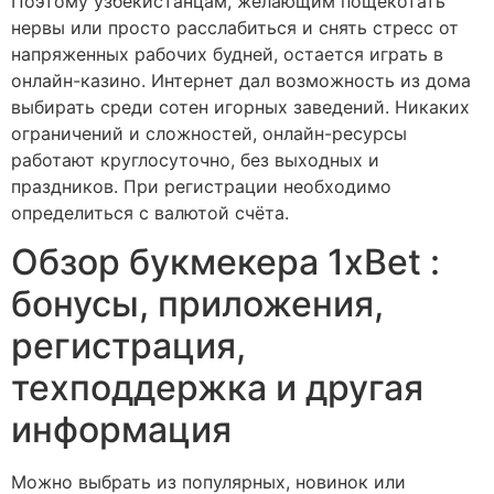
Поэтому узбекистанцам, желающим пощекотать
нервы или просто расслабиться и снять стресс от
напряженных рабочих будней, остается играть в
онлайн-казино. Интернет дал возможность из дома
выбирать среди сотен игорных заведений. Никаких
ограничений и сложностей, онлайн-ресурсы
работают круглосуточно, без выходных и
праздников. При регистрации необходимо
определиться с валютой счёта.
Обзор букмекера 1xBet :
бонусы, приложения,
регистрация,
техподдержка и другая
информация
Можно выбрать из популярных, новинок или