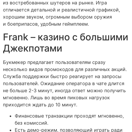
из востребованных шутеров на рынке. Игра
отличается детальной и реалистичной графикой,
хорошим звуком, огромным выбором оружия
и боеприпасов, удобным геймплеем.
Frank – казино с большими
Джекпотами
Букмекер предлагает пользователям сразу
несколько видов промокодов для различных акций.
Служба поддержки быстро реагирует на запросы
пользователей. Ожидание оператора в чате длится
не больше 2-3 минут, иногда ответ можно получить
мгновенно. Лишь во время пиковых нагрузок
приходится ждать до 10 минут.
Финансовые транзакции проходят мгновенно,
без комиссий.
Есть демо-режим, позволяющий играть ради