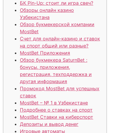
БК Pin-Up: стоит ли игра свеч?
Обзоры онлайн казино
Узбекистана
Обзор букмекерской компании
MostBet
Счет для онлайн-казино и ставок
на спорт общий или разные?
MostBet Приложения
Обзор букмекера SaturnBet :
бонусы, приложения,
регистрация, техподдержка и
другая информация
Промокод MostBet для успешных
ставок
MostBet – № 1 в Узбекистане
Подробнее о ставках на спорт
MostBet Ставки на киберспорт
Депозиты и вывод денег
Игровые автоматы